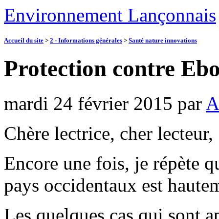
Environnement Lançonnais
Accueil du site
>
2 - Informations générales
>
Santé nature innovations
Protection contre Ebo
mardi 24 février 2015
par
A
Chère lectrice, cher lecteur,
Encore une fois, je répète 
pays occidentaux est haute
Les quelques cas qui sont ap