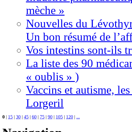
mèche »
Nouvelles du Lévothyr
Un bon résumé de l’aff
Vos intestins sont-ils t
La liste des 90 médica
« oublis » )
Vaccins et autisme, le
Lorgeril
0
|
15
|
30
|
45
|
60
|
75
|
90
|
105
|
120
|
...