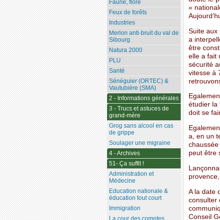
Faune, flore
« nationa
Feux de forêts
Aujourd’hu
Industries
Suite aux
Merlon anti-bruit du val de
a interpel
Sibourg
être cons
Natura 2000
elle a fai
PLU
sécurité 
Santé
vitesse à
retrouvons
Sénéguier (ORTEC) &
Vautubière (SMA)
Egalement,
2 - Informations générales
étudier la
3 - Trucs et astuces de
doit se fa
grand-mère
Grog sans alcool en cas
Egalement,
de grippe
a, en un t
Soulager une migraine
chaussée l
peut être
4 - Archives
51- Ça suffit !
Lançonnai
Administration et
provence, 
Médecine
Education nationale &
A la date
éducation tout court
consulter
communique
Immigration
Conseil G
La cour des comptes