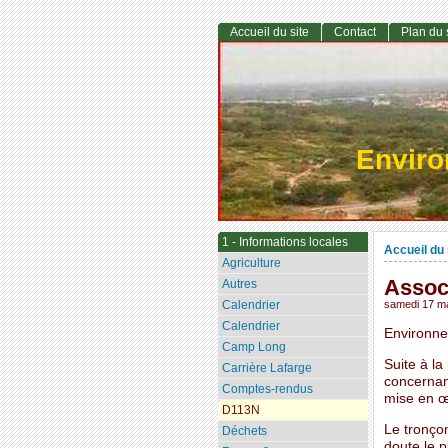
Accueil du site
Contact
Plan du 
Envir
1 - Informations locales
Accueil du 
Agriculture
Associ
Autres
Calendrier
samedi 17 m
Calendrier
Environne
Camp Long
Suite à la
Carrière Lafarge
concernan
Comptes-rendus
mise en œ
D113N
Le tronço
Déchets
doute le p