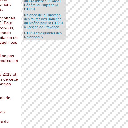
du Président du Conseil
gement.
Général au sujet de la
s.
D113N
Relance de la Direction
ançonnais
des routes des Bouches
2. Pour
du Rhône pour la D113N
à Lançon de Provence
ez-vous,
grande
D113N et le quartier des
Ratonneaux
itation de
uquel nous
i ne pas
réalisation
ai 2013 et
s de cette
étition
çon de
uvez
rs du