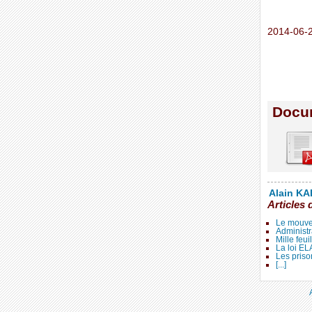
2014-06-2
Docum
Alain KAL
Articles 
Le mouve
Administr
Mille feui
La loi E
Les priso
[...]