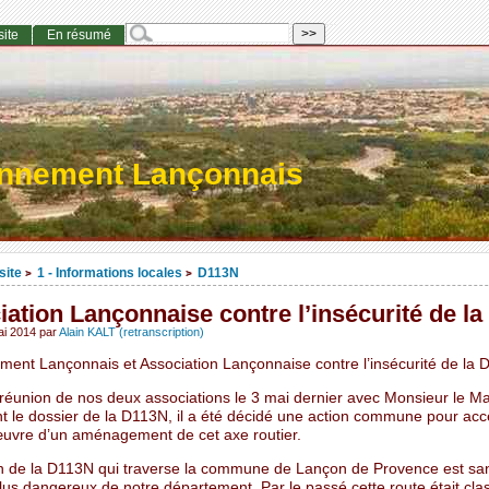
site
En résumé
onnement Lançonnais
site
1 - Informations locales
D113N
>
>
ation Lançonnaise contre l’insécurité de la
ai 2014
par
Alain KALT (retranscription)
ment Lançonnais et Association Lançonnaise contre l’insécurité de la 
 réunion de nos deux associations le 3 mai dernier avec Monsieur le Ma
t le dossier de la D113N, il a été décidé une action commune pour accé
uvre d’un aménagement de cet axe routier.
n de la D113N qui traverse la commune de Lançon de Provence est sa
lus dangereux de notre département. Par le passé cette route était cla