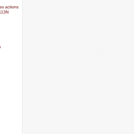
es actions
D113N
s