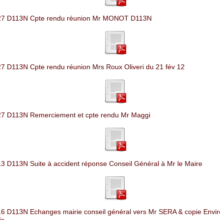
27 D113N Cpte rendu réunion Mr MONOT D113N
7 D113N Cpte rendu réunion Mrs Roux Oliveri du 21 fév 12
7 D113N Remerciement et cpte rendu Mr Maggi
3 D113N Suite à accident réponse Conseil Général à Mr le Maire
6 D113N Echanges mairie conseil général vers Mr SERA & copie Envi