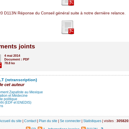
0 D113N Réponse du Conseil général suite à notre dernière relance.
ents joints
4 mai 2014
Document : PDF
78.8 ko
T (retranscription)
de cet auteur
ment Zapatiste au Mexique
ation et Médecine
lle politique
LAN (EDF et ENEDIS)
ns
Accueil du site
|
Contact
|
Plan du site
|
Se connecter
|
Statistiques
|
visites :
305820
?