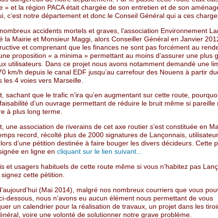
le » et la région PACA était chargée de son entretien et de son aména
i, c’est notre département et donc le Conseil Général qui a ces charge
 nombreux accidents mortels et graves, l’association Environnement L
lé la Mairie et Monsieur Maggi, alors Conseiller Général en Janvier 201
tructive et comprenant que les finances ne sont pas forcément au rend
t une proposition « a minima » permettant au moins d’assurer une plus 
aux utilisateurs. Dans ce projet nous avons notamment demandé une lim
 70 km/h depuis le canal EDF jusqu’au carrefour des Nouens à partir d
 les 4 voies vers Marseille.
 sachant que le trafic n’ira qu’en augmentant sur cette route, pourquo
 faisabilité d’un ouvrage permettant de réduire le bruit même si pareille 
ire à plus long terme.
 une association de riverains de cet axe routier s’est constituée en M
emps record, récolté plus de 2000 signatures de Lançonnais, utilisateur
ors d’une pétition destinée à faire bouger les divers décideurs. Cette p
 signée en ligne en
cliquant sur le lien suivant...
s et usagers habituels de cette route même si vous n’habitez pas Lan
signez cette pétition.
 d’aujourd’hui (Mai 2014), malgré nos nombreux courriers que vous po
 ci-dessous, nous n’avons eu aucun élément nous permettant de vous
r un calendrier pour la réalisation de travaux, un projet dans les tiroi
énéral, voire une volonté de solutionner notre grave problème.