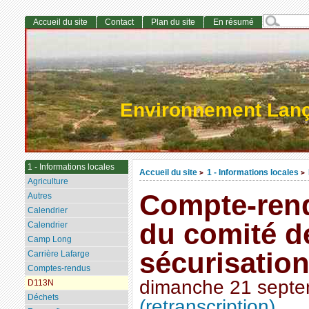
Accueil du site
Contact
Plan du site
En résumé
Environnement Lan
1 - Informations locales
Accueil du site
1 - Informations locales
>
>
Agriculture
Compte-rend
Autres
Calendrier
du comité de
Calendrier
Camp Long
sécurisatio
Carrière Lafarge
Comptes-rendus
dimanche 21 sept
D113N
Déchets
(retranscription)