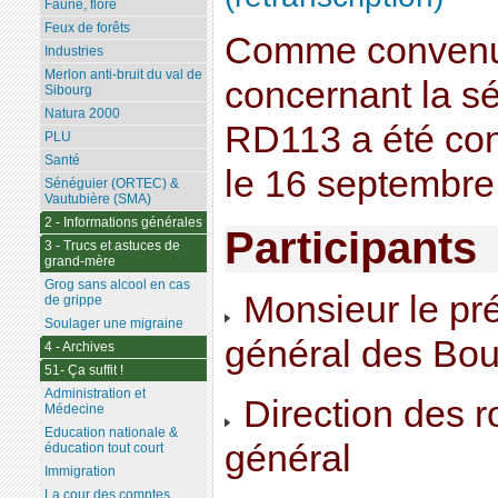
Faune, flore
Feux de forêts
Comme convenu
Industries
Merlon anti-bruit du val de
concernant la sé
Sibourg
Natura 2000
RD113 a été cons
PLU
Santé
le 16 septembre
Sénéguier (ORTEC) &
Vautubière (SMA)
2 - Informations générales
Participants
3 - Trucs et astuces de
grand-mère
Grog sans alcool en cas
Monsieur le pré
de grippe
Soulager une migraine
général des Bo
4 - Archives
51- Ça suffit !
Administration et
Direction des r
Médecine
Education nationale &
général
éducation tout court
Immigration
La cour des comptes