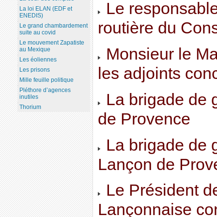
Le responsable 
La loi ELAN (EDF et
ENEDIS)
routière du Cons
Le grand chambardement
suite au covid
Le mouvement Zapatiste
Monsieur le Ma
au Mexique
Les éoliennes
les adjoints con
Les prisons
Mille feuille politique
Pléthore d’agences
La brigade de 
inutiles
Thorium
de Provence
La brigade de 
Lançon de Prov
Le Président de
Lançonnaise cont