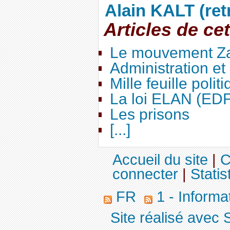
Alain KALT (ret
Articles de ce
Le mouvement Za
Administration e
Mille feuille polit
La loi ELAN (ED
Les prisons
[...]
Accueil du site
|
C
connecter
|
Statis
FR
1 - Informa
Site réalisé avec 