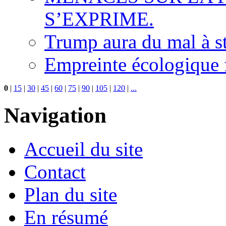
S’EXPRIME.
Trump aura du mal à s
Empreinte écologique f
0
|
15
|
30
|
45
|
60
|
75
|
90
|
105
|
120
|
...
Navigation
Accueil du site
Contact
Plan du site
En résumé