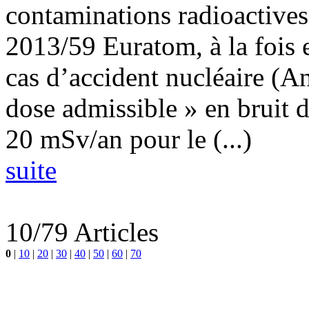
contaminations radioactives
2013/59 Euratom, à la fois 
cas d’accident nucléaire (An
dose admissible » en bruit 
20 mSv/an pour le (...)
suite
10/79 Articles
0
|
10
|
20
|
30
|
40
|
50
|
60
|
70