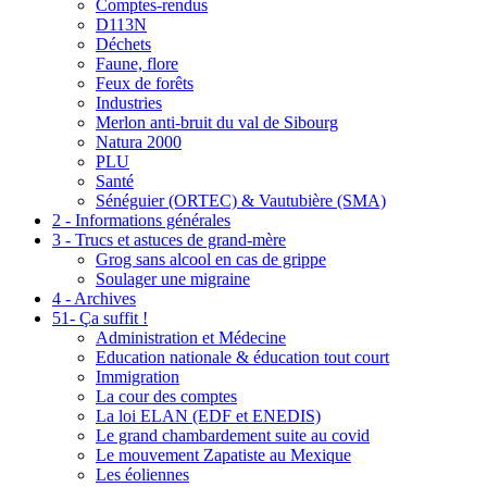
Comptes-rendus
D113N
Déchets
Faune, flore
Feux de forêts
Industries
Merlon anti-bruit du val de Sibourg
Natura 2000
PLU
Santé
Sénéguier (ORTEC) & Vautubière (SMA)
2 - Informations générales
3 - Trucs et astuces de grand-mère
Grog sans alcool en cas de grippe
Soulager une migraine
4 - Archives
51- Ça suffit !
Administration et Médecine
Education nationale & éducation tout court
Immigration
La cour des comptes
La loi ELAN (EDF et ENEDIS)
Le grand chambardement suite au covid
Le mouvement Zapatiste au Mexique
Les éoliennes