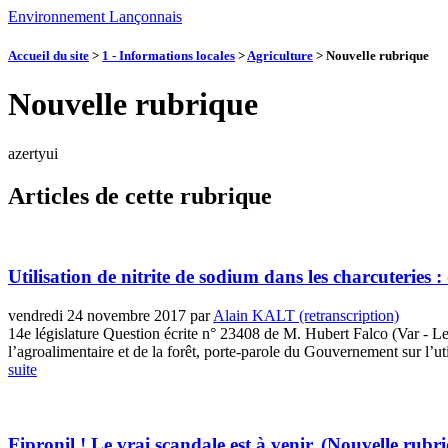
Environnement Lançonnais
Accueil du site
>
1 - Informations locales
>
Agriculture
>
Nouvelle rubrique
Nouvelle rubrique
azertyui
Articles de cette rubrique
Utilisation de nitrite de sodium dans les charcuteries :
vendredi 24 novembre 2017
par
Alain KALT (retranscription)
14e législature Question écrite n° 23408 de M. Hubert Falco (Var - Le
l’agroalimentaire et de la forêt, porte-parole du Gouvernement sur l’util
suite
Fipronil ! Le vrai scandale est à venir.
(Nouvelle rubr