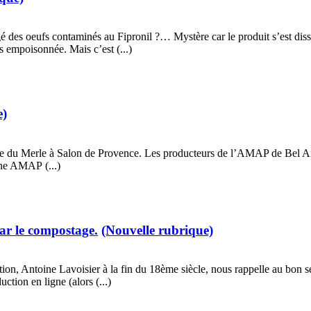
ngé des oeufs contaminés au Fipronil ?… Mystère car le produit s’est dis
s empoisonnée. Mais c’est (...)
e)
ine du Merle à Salon de Provence. Les producteurs de l’AMAP de Bel Air, 
une AMAP (...)
ar le compostage.
(Nouvelle rubrique)
tation, Antoine Lavoisier à la fin du 18ème siècle, nous rappelle au bon s
tion en ligne (alors (...)