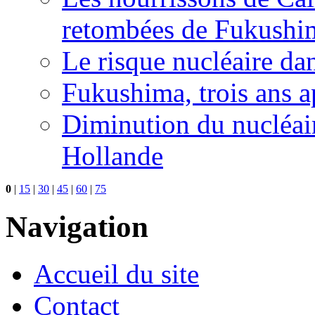
retombées de Fukushi
Le risque nucléaire da
Fukushima, trois ans a
Diminution du nucléair
Hollande
0
|
15
|
30
|
45
|
60
|
75
Navigation
Accueil du site
Contact