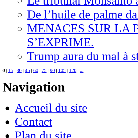
Le tribunal Monsanto 
De l’huile de palme dan
MENACES SUR LA P
S’EXPRIME.
Trump aura du mal à s
0
|
15
|
30
|
45
|
60
|
75
|
90
|
105
|
120
|
...
Navigation
Accueil du site
Contact
Plan du site