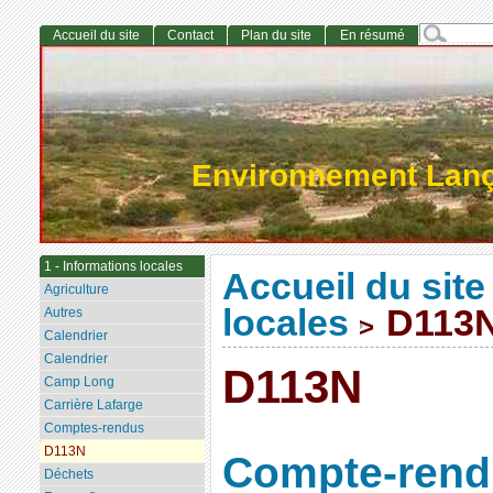
Accueil du site
Contact
Plan du site
En résumé
Environnement Lan
1 - Informations locales
Accueil du site
Agriculture
locales
D113
Autres
>
Calendrier
Calendrier
D113N
Camp Long
Carrière Lafarge
Comptes-rendus
D113N
Compte-rendu
Déchets