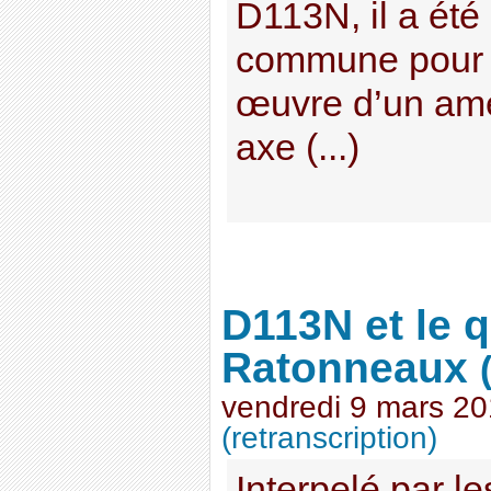
D113N, il a été
commune pour a
œuvre d’un am
axe (...)
D113N et le q
Ratonneaux
vendredi 9 mars 2
(retranscription)
Interpelé par le