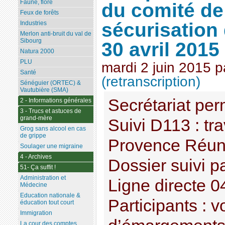
Faune, flore
du comité de 
Feux de forêts
sécurisation
Industries
Merlon anti-bruit du val de
Sibourg
30 avril 2015
Natura 2000
PLU
mardi 2 juin 2015
p
Santé
(retranscription)
Sénéguier (ORTEC) &
Vautubière (SMA)
Secrétariat pe
2 - Informations générales
3 - Trucs et astuces de
grand-mère
Suivi D113 : tr
Grog sans alcool en cas
de grippe
Provence Réuni
Soulager une migraine
4 - Archives
Dossier suivi
51- Ça suffit !
Administration et
Ligne directe 0
Médecine
Education nationale &
Participants : vo
éducation tout court
Immigration
La cour des comptes