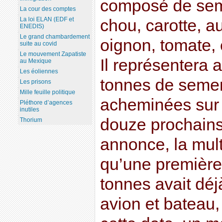
composé de sem
La cour des comptes
La loi ELAN (EDF et
chou, carotte, a
ENEDIS)
Le grand chambardement
oignon, tomate, 
suite au covid
Le mouvement Zapatiste
Il représentera 
au Mexique
Les éoliennes
tonnes de semen
Les prisons
Mille feuille politique
acheminées sur l
Pléthore d’agences
inutiles
douze prochains
Thorium
annonce, la mul
qu’une première 
tonnes avait déj
avion et bateau