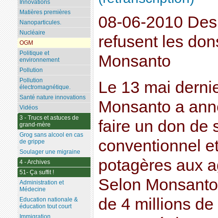
Innovations
Matières premières
08-06-2010 Des 
Nanoparticules.
Nucléaire
refusent les don
OGM
Politique et
Monsanto
environnement
Pollution
Pollution
Le 13 mai dernie
électromagnétique.
Santé nature innovations
Monsanto a ann
Vidéos
3 - Trucs et astuces de
faire un don de
grand-mère
Grog sans alcool en cas
conventionnel e
de grippe
Soulager une migraine
potagères aux ag
4 - Archives
51- Ça suffit !
Selon Monsanto,
Administration et
Médecine
de 4 millions de 
Education nationale &
éducation tout court
Immigration