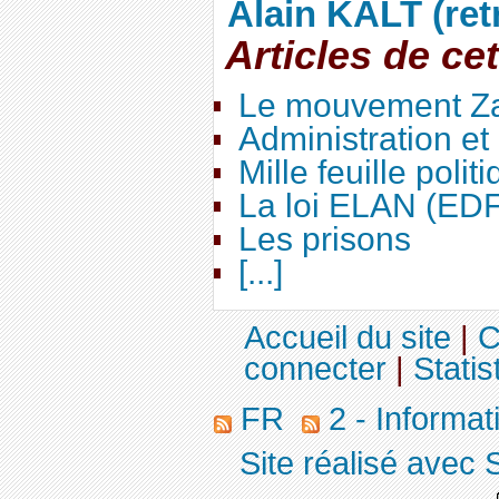
Alain KALT (ret
Articles de ce
Le mouvement Za
Administration e
Mille feuille polit
La loi ELAN (ED
Les prisons
[...]
Accueil du site
|
C
connecter
|
Statis
FR
2 - Informa
Site réalisé avec 