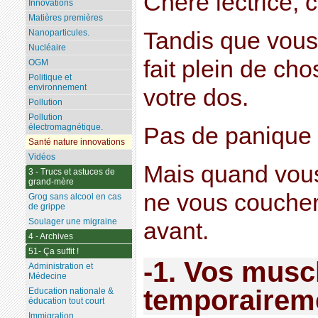
Chère lectrice, c
Innovations
Matières premières
Tandis que vous
Nanoparticules.
Nucléaire
fait plein de ch
OGM
Politique et
environnement
votre dos.
Pollution
Pollution
électromagnétique.
Pas de panique :
Santé nature innovations
Vidéos
Mais quand vous
3 - Trucs et astuces de
grand-mère
ne vous couche
Grog sans alcool en cas
de grippe
Soulager une migraine
avant.
4 - Archives
51- Ça suffit !
-1. Vos musc
Administration et
Médecine
temporairem
Education nationale &
éducation tout court
Immigration