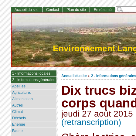
Accueil du site
Contact
Plan du site
En résumé
Environnement Lan
1 - Informations locales
Accueil du site
2 - Informations générale
>
2 - Informations générales
Dix trucs bi
Abeilles
Agriculture.
corps quan
Alimentation
Autres
jeudi 27 août 2015
Climat
Déchets
(retranscription)
Energie
Faune