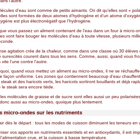
ans l’autre.
lécules d’eau sont comme de petits aimants. On dit qu’elles sont « pola
elles sont formées de deux atomes d’hydrogène et d’un atome d’oxyg
xygène est plus électronégatif que l’hydrogène.
rsque vous passez un aliment contenant de l’eau dans un four à micro-o
s vont faire bouger les molécules d’eau à toute vitesse, plusieurs mill
seconde.
ense agitation crée de la chaleur, comme dans une classe où 30 élèves
e surexcités courent dans tous les sens. Comme, aussi, quand vous fro
 vite l’une contre l’autre.
rquoi, quand vous mettez un aliment au micro-ondes, il ne se réchauffe
de façon uniforme. Les zones qui contiennent beaucoup d’eau chauffent 
steak et des haricots verts, les haricots sortiront bouillants et déjà rapl
 le steak sera encore tiède.
 les molécules de graisse et de sucre sont elles aussi un peu polarisées
 donc aussi au micro-ondes, quoique plus lentement.
es micro-ondes sur les nutriments
ir dès le départ : tous les modes de cuisson diminuent les teneurs en 
iser vos apports en nutriments essentiels et en antioxydants, il est im
r l’alimentation crue, et la cuisson à basse température.