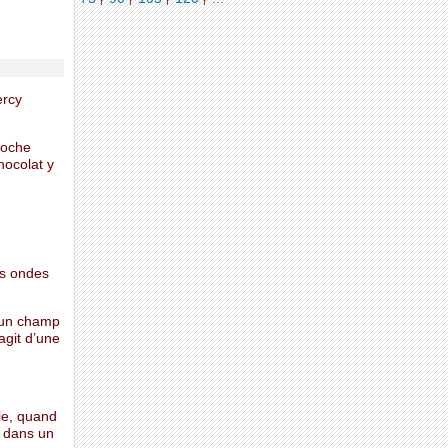
ercy
 poche
hocolat y
es ondes
 un champ
agit d’une
le, quand
r dans un