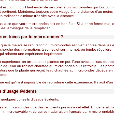
 il est connu qu’il faut éviter de se coller à un micro-ondes qui fonction
t pertinent. Maintenez toujours votre visage à une distance d’au moins
s radiations diminue très vite avec la distance.
ssi à ce que votre micro-ondes soit en bon état. Si la porte ferme mal, 
fêlée, envisagez de le remplacer.
ntes tuées par le micro-ondes ?
re que la mauvaise réputation du micro-ondes est bien ancrée dans les es
cherche des informations à son sujet sur Internet, on tombe régulière
qui relatent une expérience inquiétante.
 expérience, on arrose deux plantes en pot, l’une avec de l’eau du robi
ec de l’eau du robinet chauffée au micro-ondes puis refroidie. Les phot
alors que la plante qui reçoit l’eau chauffée au micro-ondes décède en
lement !
e est qu’il est impossible de reproduire cette expérience. Il s’agit d’un
s d’usage évidents
n quelques conseils d’usage évidents.
sez au micro-ondes que des récipients prévus à cet effet. En général, ils
ion « microwavable », ce qui se traduirait en français par « micro-ondabl