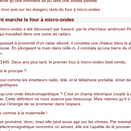
erné qu’une infirmière ait pu faire une sottise pareille.
i mon avis sur les dangers réels du four à micro-ondes.
 marche le four à micro-ondes
 micro-ondes a été découvert par hasard, par le chercheur américain P
ui travaillait dans une usine de radars.
l passait à proximité d’un radar allumé, il constata une chaleur dans la
ouse. En plongeant la main dans celle-ci, il constata qu’une barre de c
u.
 1945. Deux ans plus tard, le premier four à micro-ondes était vendu.
t le principe ?
tout comme les émetteurs radio, télé, et le téléphone portable, émet d
gnétiques.
 qu’une onde électromagnétique ? C’est un champ électrique couplé à
e. Cette définition ne nous avance pas beaucoup. Mais retenez qu’il s’
our l’énergie de se promener dans l’espace.
e comme à la maternelle !
 se promène, donc, mais elle peut aussi agir sur les choses. Par exemp
électromagnétique rencontre un aimant, elle est capable de le pousse