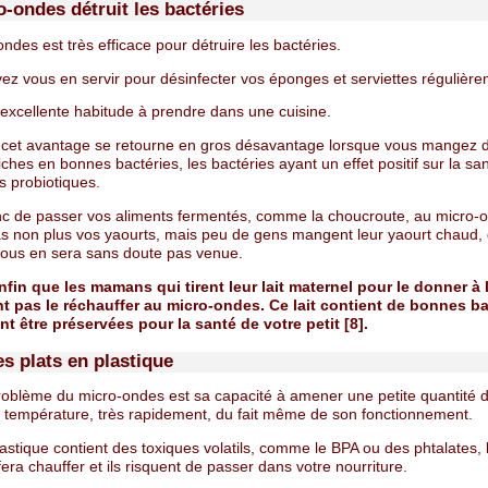
-ondes détruit les bactéries
ndes est très efficace pour détruire les bactéries.
ez vous en servir pour désinfecter vos éponges et serviettes régulière
 excellente habitude à prendre dans une cuisine.
, cet avantage se retourne en gros désavantage lorsque vous mangez 
iches en bonnes bactéries, les bactéries ayant un effet positif sur la sant
 probiotiques.
nc de passer vos aliments fermentés, comme la choucroute, au micro-
s non plus vos yaourts, mais peu de gens mangent leur yaourt chaud,
 vous en sera sans doute pas venue.
nfin que les mamans qui tirent leur lait maternel pour le donner à
t pas le réchauffer au micro-ondes. Ce lait contient de bonnes ba
nt être préservées pour la santé de votre petit [8].
es plats en plastique
roblème du micro-ondes est sa capacité à amener une petite quantité 
e température, très rapidement, du fait même de son fonctionnement.
lastique contient des toxiques volatils, comme le BPA ou des phtalates,
fera chauffer et ils risquent de passer dans votre nourriture.