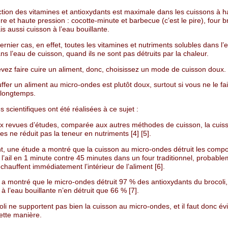
ction des vitamines et antioxydants est maximale dans les cuissons à h
e et haute pression : cocotte-minute et barbecue (c’est le pire), four br
ais aussi cuisson à l’eau bouillante.
rnier cas, en effet, toutes les vitamines et nutriments solubles dans l’
ns l’eau de cuisson, quand ils ne sont pas détruits par la chaleur.
evez faire cuire un aliment, donc, choisissez un mode de cuisson doux.
ffer un aliment au micro-ondes est plutôt doux, surtout si vous ne le fa
 longtemps.
 scientifiques ont été réalisées à ce sujet :
x revues d’études, comparée aux autres méthodes de cuisson, la cuis
s ne réduit pas la teneur en nutriments [4] [5].
, une étude a montré que la cuisson au micro-ondes détruit les compo
l’ail en 1 minute contre 45 minutes dans un four traditionnel, probable
chauffent immédiatement l’intérieur de l’aliment [6].
 a montré que le micro-ondes détruit 97 % des antioxydants du brocoli,
 à l’eau bouillante n’en détruit que 66 % [7].
coli ne supportent pas bien la cuisson au micro-ondes, et il faut donc évi
ette manière.