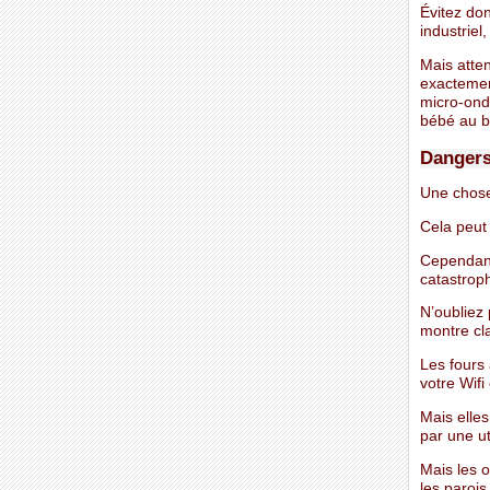
Évitez do
industriel
Mais atten
exactemen
micro-ond
bébé au ba
Dangers
Une chose 
Cela peut
Cependant
catastrop
N’oubliez
montre cl
Les fours
votre Wifi
Mais elle
par une ut
Mais les o
les parois