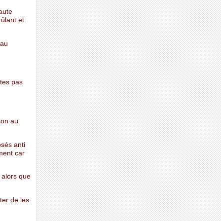
aute
ûlant et
eau
ites pas
son au
sés anti
ment car
 alors que
ter de les