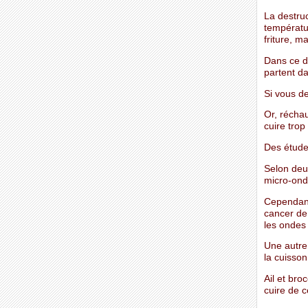
La destru
températur
friture, m
Dans ce de
partent da
Si vous d
Or, réchau
cuire trop
Des études
Selon deu
micro-onde
Cependant
cancer de 
les ondes 
Une autre
la cuisson
Ail et bro
cuire de c