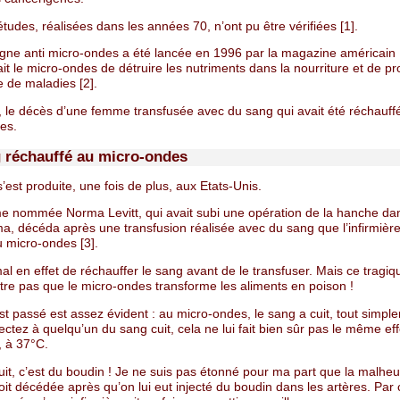
tudes, réalisées dans les années 70, n’ont pu être vérifiées [1].
ne anti micro-ondes a été lancée en 1996 par la magazine américain
it le micro-ondes de détruire les nutriments dans la nourriture et de p
e de maladies [2].
e, le décès d’une femme transfusée avec du sang qui avait été réchauff
es.
 réchauffé au micro-ondes
 s’est produite, une fois de plus, aux Etats-Unis.
 nommée Norma Levitt, qui avait subi une opération de la hanche dans
a, décéda après une transfusion réalisée avec du sang que l’infirmière
u micro-ondes [3].
mal en effet de réchauffer le sang avant de le transfuser. Mais ce tragi
re pas que le micro-ondes transforme les aliments en poison !
st passé est assez évident : au micro-ondes, le sang a cuit, tout simpl
jectez à quelqu’un du sang cuit, cela ne lui fait bien sûr pas le même ef
, à 37°C.
uit, c’est du boudin ! Je ne suis pas étonné pour ma part que la malhe
oit décédée après qu’on lui eut injecté du boudin dans les artères. Par 