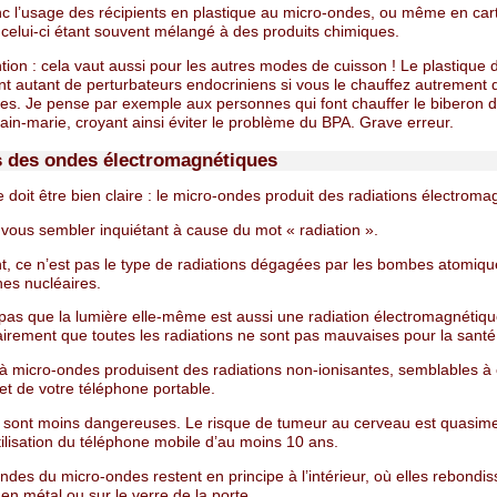
nc l’usage des récipients en plastique au micro-ondes, ou même en car
, celui-ci étant souvent mélangé à des produits chimiques.
tion : cela vaut aussi pour les autres modes de cuisson ! Le plastique
t autant de perturbateurs endocriniens si vous le chauffez autrement 
es. Je pense par exemple aux personnes qui font chauffer le biberon d
in-marie, croyant ainsi éviter le problème du BPA. Grave erreur.
 des ondes électromagnétiques
doit être bien claire : le micro-ondes produit des radiations électroma
 vous sembler inquiétant à cause du mot « radiation ».
, ce n’est pas le type de radiations dégagées par les bombes atomique
hes nucléaires.
 pas que la lumière elle-même est aussi une radiation électromagnétiqu
airement que toutes les radiations ne sont pas mauvaises pour la santé
 à micro-ondes produisent des radiations non-ionisantes, semblables à 
 et de votre téléphone portable.
s sont moins dangereuses. Le risque de tumeur au cerveau est quasim
ilisation du téléphone mobile d’au moins 10 ans.
ndes du micro-ondes restent en principe à l’intérieur, où elles rebondis
 en métal ou sur le verre de la porte.