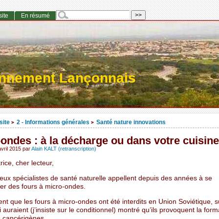
site
En résumé
onnement Lançonnais
site
2 - Informations générales
Santé nature innovations
>
>
ondes : à la décharge ou dans votre cuisine
vril 2015
par
Alain KALT (retranscription)
rice, cher lecteur,
ux spécialistes de santé naturelle appellent depuis des années à se
er des fours à micro-ondes.
lent que les fours à micro-ondes ont été interdits en Union Soviétique, s
 auraient (j’insiste sur le conditionnel) montré qu’ils provoquent la for
 cancérigènes.