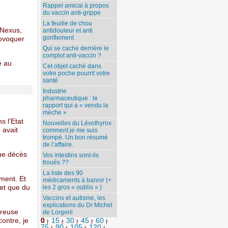
Rappel amical à propos
du vaccin anti-grippe
La feuille de chou
 Nexus,
antidouleur et anti
gonflement
rovoquer
Qui se cache derrière le
complot anti-vaccin ?
é au
Cet objet caché dans
votre poche pourrit votre
santé
Industrie
pharmaceutique : le
rapport qui a « vendu la
mèche »
 l’Etat
Nouvelles du Lévothyrox :
 avait
comment je me suis
trompé. Un bon résumé
de l’affaire.
que décès
Vos intestins sont-ils
troués ??
La liste des 90
ement. Et
médicaments à bannir (+
fet que du
les 2 gros « oublis » )
Vaccins et autisme, les
explications du Dr Michel
ureuse
de Lorgeril
contre, je
0
15
30
45
60
|
|
|
|
|
75
90
105
120
...
|
|
|
|