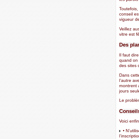
Toutefois,
conseil es
vigueur de
Veillez au
vitre est 
Des pla
Il faut di
quand on 
des sites 
Dans cette
l’autre av
montrent 
jours seu
Le problèm
Conseil
Voici enfi
• N’utili
l’inscript