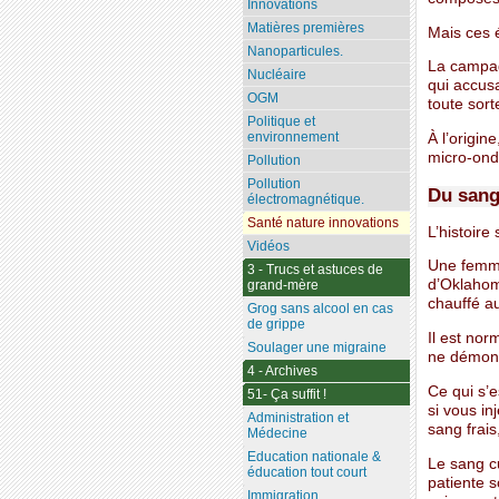
Innovations
Matières premières
Mais ces é
Nanoparticules.
La campag
Nucléaire
qui accusa
OGM
toute sort
Politique et
environnement
À l’origin
micro-ond
Pollution
Pollution
Du sang
électromagnétique.
Santé nature innovations
L’histoire
Vidéos
Une femme
3 - Trucs et astuces de
d’Oklahom
grand-mère
chauffé a
Grog sans alcool en cas
de grippe
Il est nor
Soulager une migraine
ne démont
4 - Archives
Ce qui s’e
51- Ça suffit !
si vous in
Administration et
sang frais
Médecine
Education nationale &
Le sang c
éducation tout court
patiente s
Immigration