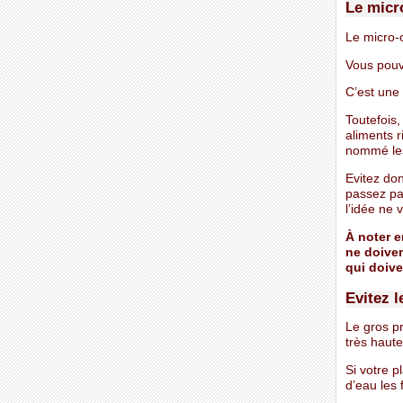
Le micro
Le micro-o
Vous pouv
C’est une
Toutefois
aliments r
nommé les
Evitez do
passez pa
l’idée ne
À noter e
ne doiven
qui doive
Evitez l
Le gros p
très haut
Si votre p
d’eau les 