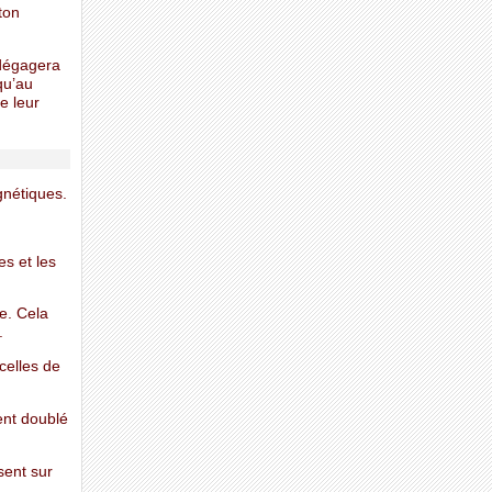
ton
 dégagera
qu’au
e leur
gnétiques.
s et les
e. Cela
.
celles de
ent doublé
sent sur