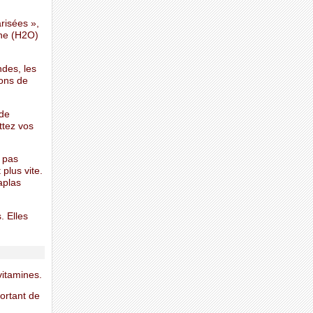
risées »,
ène (H2O)
ndes, les
ions de
 de
ttez vos
 pas
plus vite.
aplas
. Elles
vitamines.
portant de