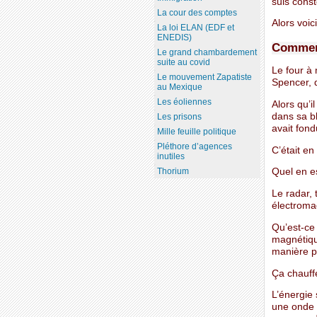
suis const
La cour des comptes
Alors voic
La loi ELAN (EDF et
ENEDIS)
Comment
Le grand chambardement
suite au covid
Le four à
Le mouvement Zapatiste
Spencer, q
au Mexique
Les éoliennes
Alors qu’i
dans sa bl
Les prisons
avait fond
Mille feuille politique
Pléthore d’agences
C’était en
inutiles
Thorium
Quel en es
Le radar, 
électroma
Qu’est-ce
magnétiqu
manière p
Ça chauff
L’énergie
une onde 