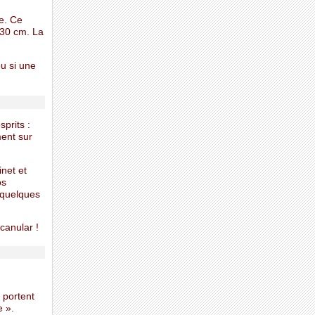
ne. Ce
 30 cm. La
ou si une
prits :
ment sur
net et
os
 quelques
 canular !
 portent
e ».