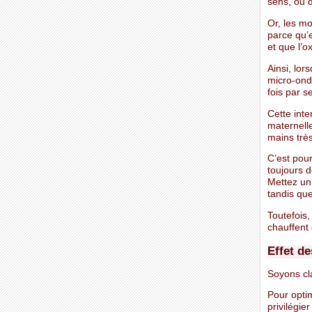
sens, ou d
Or, les mo
parce qu’
et que l’o
Ainsi, lo
micro-onde
fois par 
Cette int
maternell
mains très
C’est pou
toujours 
Mettez un 
tandis que
Toutefois,
chauffent
Effet d
Soyons cla
Pour optim
privilégie