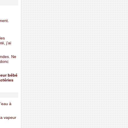
ment.
des
é, j’ai
ondes. Ne
 donc
 leur bébé
ctéries
d’eau à
 la vapeur