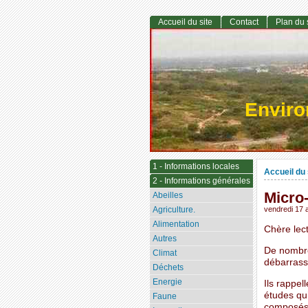
Accueil du site
Contact
Plan du 
Envir
1 - Informations locales
Accueil du 
2 - Informations générales
Micro-
Abeilles
Agriculture.
vendredi 17 a
Alimentation
Chère lect
Autres
De nombre
Climat
débarrass
Déchets
Energie
Ils rappel
études qui
Faune
composés