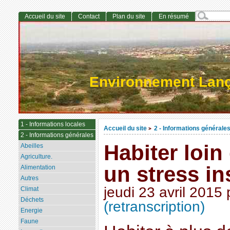
Accueil du site
Contact
Plan du site
En résumé
Environnement Lan
1 - Informations locales
Accueil du site
2 - Informations générale
>
2 - Informations générales
Habiter loin 
Abeilles
Agriculture.
un stress i
Alimentation
Autres
jeudi 23 avril 2015
Climat
Déchets
(retranscription)
Energie
Faune