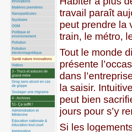
Habiter à plus 
Innovations
Matières premières
travail paraît a
Nanoparticules.
Nucléaire
peut prendre la v
OGM
Politique et
train, le métro, l
environnement
Pollution
Pollution
Tout le monde d
électromagnétique.
Santé nature innovations
présente l’occasi
Vidéos
3 - Trucs et astuces de
dans l’entreprise
grand-mère
Grog sans alcool en cas
la saisir. Intuit
de grippe
Soulager une migraine
peut bien sacrif
4 - Archives
51- Ça suffit !
jours pour s’y re
Administration et
Médecine
Education nationale &
Si les logements
éducation tout court
Immigration