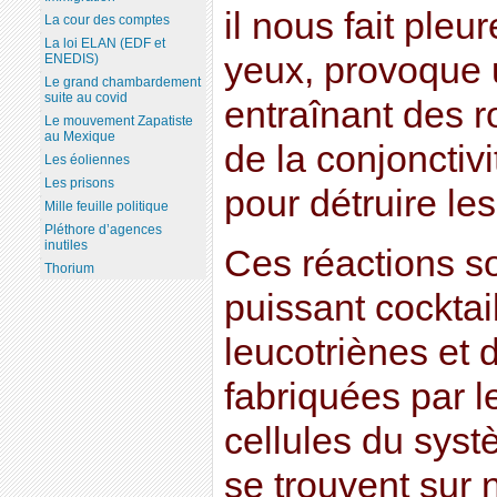
il nous fait pleu
La cour des comptes
La loi ELAN (EDF et
yeux, provoque 
ENEDIS)
Le grand chambardement
suite au covid
entraînant des r
Le mouvement Zapatiste
au Mexique
de la conjonctivi
Les éoliennes
Les prisons
pour détruire le
Mille feuille politique
Pléthore d’agences
inutiles
Ces réactions s
Thorium
puissant cocktai
leucotriènes et 
fabriquées par 
cellules du syst
se trouvent sur