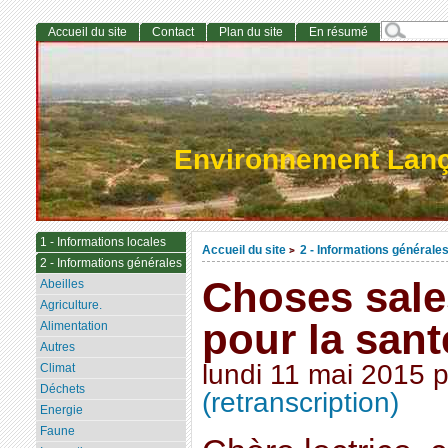
Accueil du site
Contact
Plan du site
En résumé
Environnement Lan
1 - Informations locales
Accueil du site
2 - Informations générale
>
2 - Informations générales
Choses sale
Abeilles
Agriculture.
pour la sant
Alimentation
Autres
lundi 11 mai 2015
Climat
Déchets
(retranscription)
Energie
Faune