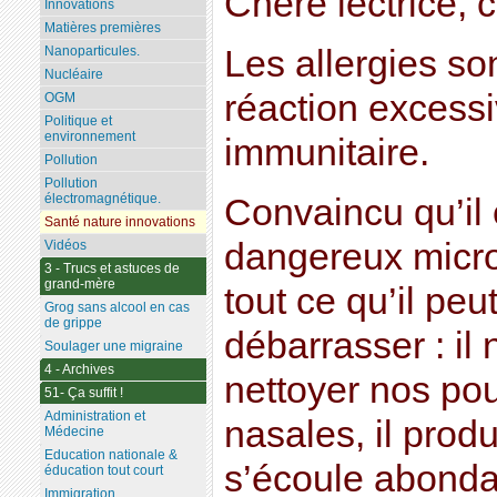
Chère lectrice, c
Innovations
Matières premières
Les allergies s
Nanoparticules.
Nucléaire
réaction excess
OGM
Politique et
environnement
immunitaire.
Pollution
Pollution
électromagnétique.
Convaincu qu’il 
Santé nature innovations
dangereux microb
Vidéos
3 - Trucs et astuces de
grand-mère
tout ce qu’il peu
Grog sans alcool en cas
de grippe
débarrasser : il 
Soulager une migraine
4 - Archives
nettoyer nos po
51- Ça suffit !
Administration et
nasales, il prod
Médecine
Education nationale &
s’écoule abonda
éducation tout court
Immigration