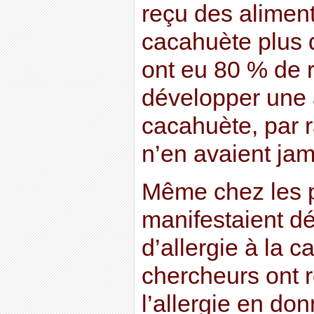
reçu des aliment
cacahuète plus 
ont eu 80 % de 
développer une a
cacahuète, par r
n’en avaient jam
Même chez les p
manifestaient d
d’allergie à la c
chercheurs ont r
l’allergie en don