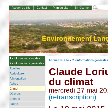
Accueil du site
Contact
Plan du site
En résumé
Environnement Lan
1 - Informations locales
Accueil du site
2 - Informations générale
>
2 - Informations générales
Claude Loriu
Abeilles
Agriculture.
du climat
Alimentation
Autres
mercredi 27 mai 2
Climat
Déchets
(retranscription)
Energie
Faune