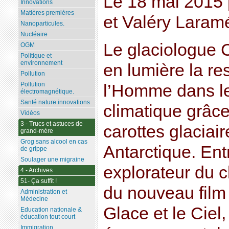
Le 18 mai 2015 
Innovations
Matières premières
et Valéry Lara
Nanoparticules.
Nucléaire
Le glaciologue 
OGM
Politique et
environnement
en lumière la re
Pollution
Pollution
l’Homme dans l
électromagnétique.
Santé nature innovations
climatique grâc
Vidéos
3 - Trucs et astuces de
carottes glaciai
grand-mère
Grog sans alcool en cas
Antarctique. Ent
de grippe
Soulager une migraine
explorateur du cl
4 - Archives
51- Ça suffit !
du nouveau film
Administration et
Médecine
Glace et le Ciel,
Education nationale &
éducation tout court
Immigration