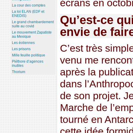
écrans en octob
La cour des comptes
La loi ELAN (EDF et
Qu’est-ce qu
ENEDIS)
Le grand chambardement
suite au covid
envie de fair
Le mouvement Zapatiste
au Mexique
Les éoliennes
C’est très simpl
Les prisons
Mille feuille politique
venu me rencontr
Pléthore d’agences
inutiles
après la public
Thorium
dans l’Anthropoc
de son projet. J
Marche de l’empe
tourné en Antarc
cette idée formi