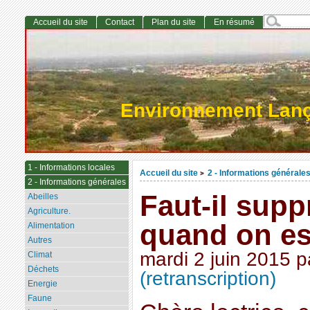
Accueil du site
Contact
Plan du site
En résumé
Environnement Lan
1 - Informations locales
Accueil du site
2 - Informations générale
>
2 - Informations générales
Faut-il supp
Abeilles
Agriculture.
quand on es
Alimentation
Autres
mardi 2 juin 2015
p
Climat
Déchets
(retranscription)
Energie
Faune