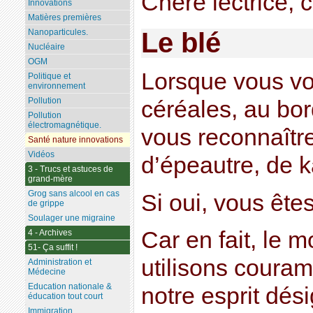
Chère lectrice, c
Innovations
Matières premières
Nanoparticules.
Le blé
Nucléaire
OGM
Lorsque vous v
Politique et
environnement
Pollution
céréales, au bor
Pollution
électromagnétique.
vous reconnaître 
Santé nature innovations
Vidéos
d’épeautre, de 
3 - Trucs et astuces de
grand-mère
Grog sans alcool en cas
Si oui, vous êtes 
de grippe
Soulager une migraine
Car en fait, le 
4 - Archives
51- Ça suffit !
utilisons couram
Administration et
Médecine
Education nationale &
notre esprit dés
éducation tout court
Immigration