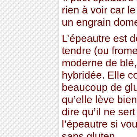
rien à voir car l
un engrain domes
L’épeautre est 
tendre (ou frome
moderne de blé, 
hybridée. Elle c
beaucoup de glu
qu’elle lève bie
dire qu’il ne ser
l’épeautre si v
sans gluten…