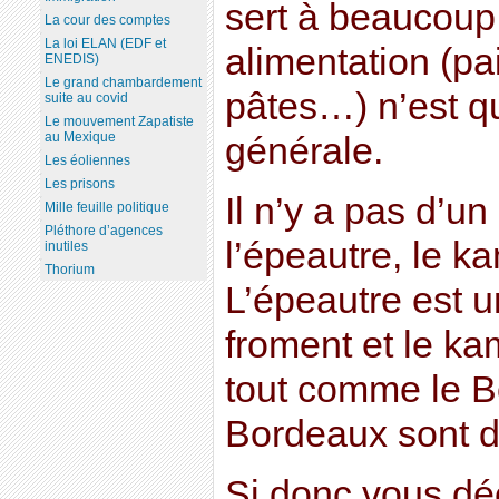
sert à beaucoup
La cour des comptes
La loi ELAN (EDF et
alimentation (pai
ENEDIS)
Le grand chambardement
pâtes…) n’est q
suite au covid
Le mouvement Zapatiste
au Mexique
générale.
Les éoliennes
Les prisons
Il n’y a pas d’un 
Mille feuille politique
Pléthore d’agences
l’épeautre, le k
inutiles
Thorium
L’épeautre est u
froment et le ka
tout comme le B
Bordeaux sont d
Si donc vous déc