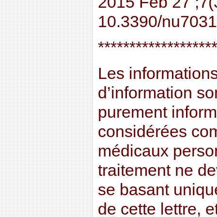
2015 Feb 27 ;7(3
10.3390/nu7031
******************
Les informations 
d’information son
purement informa
considérées co
médicaux perso
traitement ne dev
se basant uniqu
de cette lettre, e