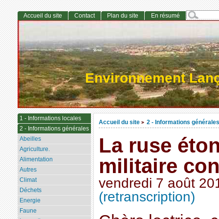
Accueil du site
Contact
Plan du site
En résumé
Environnement Lan
1 - Informations locales
Accueil du site
2 - Informations générale
>
2 - Informations générales
La ruse éto
Abeilles
Agriculture.
militaire co
Alimentation
Autres
vendredi 7 août 20
Climat
Déchets
(retranscription)
Energie
Faune