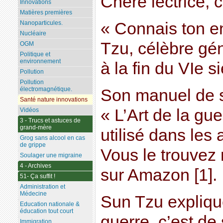
Chère lectrice, c
Innovations
Matières premières
« Connais ton e
Nanoparticules.
Nucléaire
Tzu, célèbre gén
OGM
Politique et
environnement
à la fin du VIe si
Pollution
Pollution
électromagnétique.
Son manuel de st
Santé nature innovations
« L’Art de la gue
Vidéos
3 - Trucs et astuces de
grand-mère
utilisé dans le
Grog sans alcool en cas
de grippe
Vous le trouvez
Soulager une migraine
4 - Archives
sur Amazon [1].
51- Ça suffit !
Administration et
Médecine
Sun Tzu explique
Education nationale &
éducation tout court
guerre, c’est de
Immigration