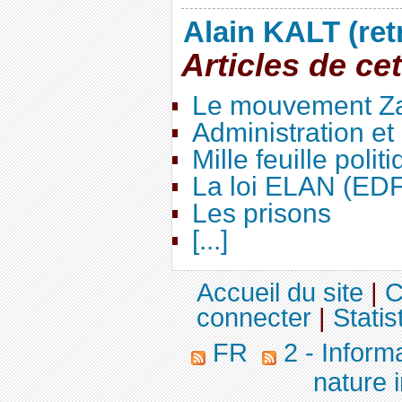
Alain KALT (ret
Articles de ce
Le mouvement Za
Administration e
Mille feuille polit
La loi ELAN (ED
Les prisons
[...]
Accueil du site
|
C
connecter
|
Statis
FR
2 - Inform
nature 