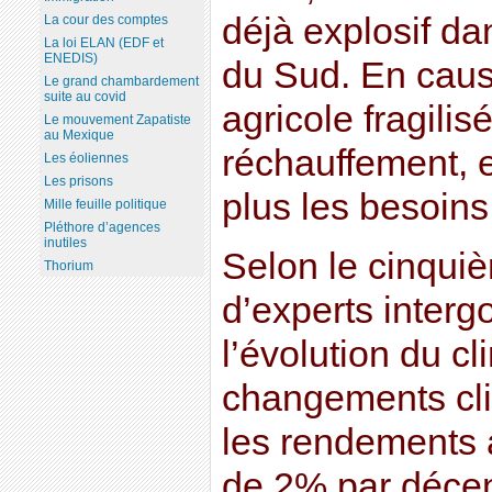
déjà explosif d
La cour des comptes
La loi ELAN (EDF et
ENEDIS)
du Sud. En caus
Le grand chambardement
suite au covid
agricole fragilis
Le mouvement Zapatiste
au Mexique
réchauffement, et
Les éoliennes
Les prisons
plus les besoins
Mille feuille politique
Pléthore d’agences
inutiles
Selon le cinqui
Thorium
d’experts inter
l’évolution du cl
changements cli
les rendements 
de 2% par déce