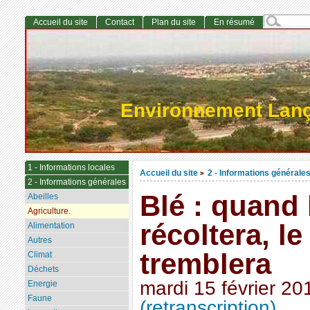
Accueil du site
Contact
Plan du site
En résumé
Environnement Lan
1 - Informations locales
Accueil du site
2 - Informations générale
>
2 - Informations générales
Blé : quand 
Abeilles
Agriculture.
récoltera, l
Alimentation
Autres
tremblera
Climat
Déchets
mardi 15 février 20
Energie
Faune
(retranscription)