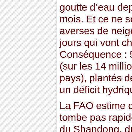
goutte d’eau dep
mois. Et ce ne s
averses de neig
jours qui vont c
Conséquence : 5
(sur les 14 mill
pays), plantés d
un déficit hydriq
La FAO estime q
tombe pas rapid
du Shandong, d