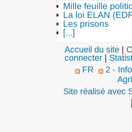
Mille feuille polit
La loi ELAN (ED
Les prisons
[...]
Accueil du site
|
C
connecter
|
Statis
FR
2 - Inf
Agri
Site réalisé avec 