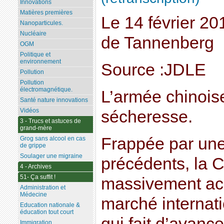
Innovations
Matières premières
Le 14 février 2
Nanoparticules.
Nucléaire
de Tannenberg
OGM
Politique et
environnement
Source :JDLE
Pollution
Pollution
électromagnétique.
L’armée chinoise,
Santé nature innovations
Vidéos
sécheresse.
3 - Trucs et astuces de
grand-mère
Frappée par un
Grog sans alcool en cas
de grippe
Soulager une migraine
précédents, la C
4 - Archives
51- Ça suffit !
massivement ach
Administration et
Médecine
marché internat
Education nationale &
éducation tout court
qui fait d’avance
Immigration