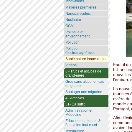
Innovations
Matières premières
Nanoparticules.
Nucléaire
OGM
Politique et
environnement
Pollution
Pollution
électromagnétique.
Santé nature innovations
Faut-il de
Vidéos
bilharzios
3 - Trucs et astuces de
nouvelles 
grand-mère
l’embarras
Grog sans alcool en cas
de grippe
La nouvel
Soulager une migraine
touristes 
4 - Archives
rivière de
monde apr
51- Ça suffit !
Portugal, 
Administration et
Médecine
Afin d’évi
Education nationale &
communes 
éducation tout court
avaient l
Immigration