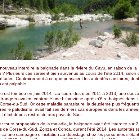
 nouveau interdire la baignade dans la rivière du Cavu, en raison de la
e ? Plusieurs cas seraient bien survenus au cours de l’été 2014, selon
études. Contrairement à ce que pensaient les autorités sanitaires, don
 est palpable.
le est tombée en juin 2014 : au cours des étés 2011 à 2013, une douz
étrangers avaient contracté une bilharziose après s’être baignés dans l
 Corse-du-Sud. Or cette maladie parasitaire, la deuxième plus fréquent
ès le paludisme, avait fait ses derniers cas européens dans les anné
et était depuis restreinte aux pays du Sud.
ter toute propagation de la maladie, la baignade avait été interdite sur 2
de Corse-du-Sud, Zonza et Conca, durant l’été 2014. Les autorités sa
ancé une campagne d’incitation au dépistage chez les personnes s’étan