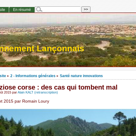
site
En résumé
onnement Lançonnais
site
2 - Informations générales
Santé nature innovations
>
>
ziose corse : des cas qui tombent mal
ût 2015
par
Alain KALT (retranscription)
llet 2015 par Romain Loury