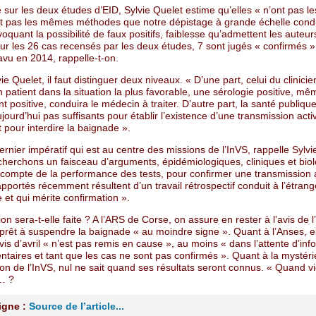
 sur les deux études d’EID, Sylvie Quelet estime qu’elles « n’ont pas 
 et pas les mêmes méthodes que notre dépistage à grande échelle cond
oquant la possibilité de faux positifs, faiblesse qu’admettent les auteur
r les 26 cas recensés par les deux études, 7 sont jugés « confirmés »
avu en 2014, rappelle-t-on.
ie Quelet, il faut distinguer deux niveaux. « D’une part, celui du clinicien
 patient dans la situation la plus favorable, une sérologie positive, mê
 positive, conduira le médecin à traiter. D’autre part, la santé publique
jourd’hui pas suffisants pour établir l’existence d’une transmission acti
 pour interdire la baignade ».
ernier impératif qui est au centre des missions de l’InVS, rappelle Sylvi
cherchons un faisceau d’arguments, épidémiologiques, cliniques et bio
 compte de la performance des tests, pour confirmer une transmission a
pportés récemment résultent d’un travail rétrospectif conduit à l’étranger
 et qui mérite confirmation ».
on sera-t-elle faite ? A l’ARS de Corse, on assure en rester à l’avis de 
prêt à suspendre la baignade « au moindre signe ». Quant à l’Anses, el
is d’avril « n’est pas remis en cause », au moins « dans l’attente d’inf
taires et tant que les cas ne sont pas confirmés ». Quant à la mystér
ion de l’InVS, nul ne sait quand ses résultats seront connus. « Quand vie
»… ?
ligne :
Source de l’article...