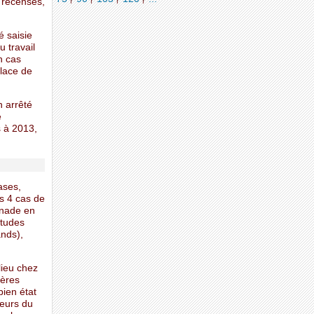
é recensés,
é saisie
u travail
un cas
place de
n arrêté
e
s à 2013,
ases,
ns 4 cas de
gnade en
études
ands),
lieu chez
ières
bien état
teurs du