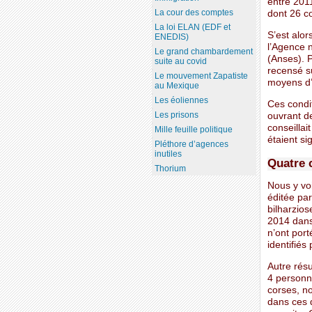
entre 2011
La cour des comptes
dont 26 c
La loi ELAN (EDF et
S’est alor
ENEDIS)
l’Agence n
Le grand chambardement
(Anses). P
suite au covid
recensé s
Le mouvement Zapatiste
moyens d’i
au Mexique
Les éoliennes
Ces condit
Les prisons
ouvrant d
conseillai
Mille feuille politique
étaient si
Pléthore d’agences
inutiles
Quatre 
Thorium
Nous y voi
éditée par
bilharzio
2014 dans
n’ont port
identifiés
Autre résu
4 personn
corses, no
dans ces 