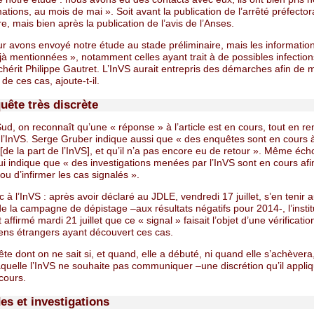
ations, au mois de mai ». Soit avant la publication de l’arrêté préfector
e, mais bien après la publication de l’avis de l’Anses.
r avons envoyé notre étude au stade préliminaire, mais les information
jà mentionnées », notamment celles ayant trait à de possibles infectio
hérit Philippe Gautret. L’InVS aurait entrepris des démarches afin de 
 de ces cas, ajoute-t-il.
uête très discrète
Sud, on reconnaît qu’une « réponse » à l’article est en cours, tout en r
à l’InVS. Serge Gruber indique aussi que « des enquêtes sont en cours 
 [de la part de l’InVS], et qu’il n’a pas encore eu de retour ». Même éch
ui indique que « des investigations menées par l’InVS sont en cours afi
ou d’infirmer les cas signalés ».
c à l’InVS : après avoir déclaré au JDLE, vendredi 17 juillet, s’en tenir 
de la campagne de dépistage –aux résultats négatifs pour 2014-, l’instit
 affirmé mardi 21 juillet que ce « signal » faisait l’objet d’une vérificati
iens étrangers ayant découvert ces cas.
e dont on ne sait si, et quand, elle a débuté, ni quand elle s’achèvera
aquelle l’InVS ne souhaite pas communiquer –une discrétion qu’il appliq
 cours.
es et investigations