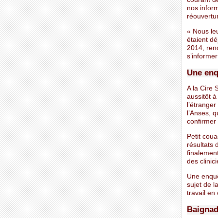
nos inform
réouvertur
« Nous leu
étaient dé
2014, renc
s’informer
Une enq
A la Cire 
aussitôt 
l’étranger
l’Anses, q
confirmer 
Petit coua
résultats 
finalement
des clinic
Une enquêt
sujet de l
travail en
Baignad