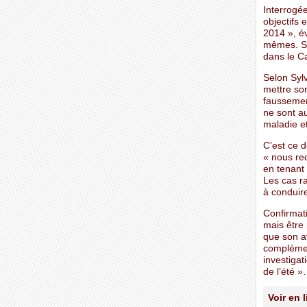
Interrogée
objectifs
2014 », év
mêmes. Su
dans le C
Selon Sylv
mettre son
faussement
ne sont au
maladie et
C’est ce d
« nous re
en tenant
Les cas ra
à conduire
Confirmati
mais être 
que son av
complémen
investigat
de l’été 
Voir en 