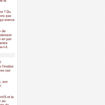
ue la
nt ? Du
donc pas
 qui exerce
 « de
ablement
 en juin
 entre
-t-il.
?
l’Institut
 ces cas
, son
i
InVS et la
« au
ote de