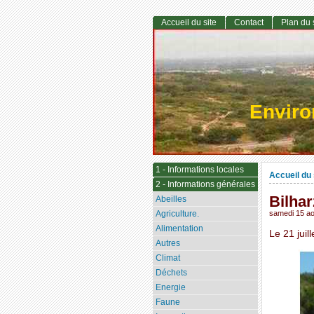
Accueil du site
Contact
Plan du 
Envir
1 - Informations locales
Accueil du 
2 - Informations générales
Bilhar
Abeilles
Agriculture.
samedi 15 ao
Alimentation
Le 21 jui
Autres
Climat
Déchets
Energie
Faune