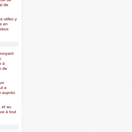
al de
s utiles y
ns en
mieux
envoyant
à
o à
n de
aux
ut a
on auprès
, et au
ue à tout