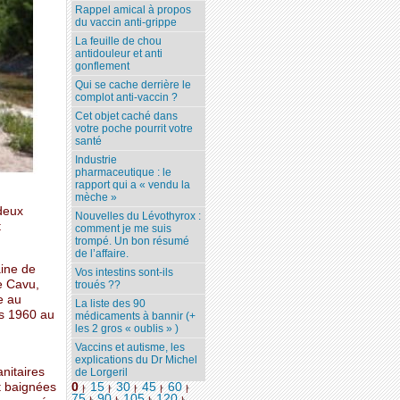
Rappel amical à propos
du vaccin anti-grippe
La feuille de chou
antidouleur et anti
gonflement
Qui se cache derrière le
complot anti-vaccin ?
Cet objet caché dans
votre poche pourrit votre
santé
Industrie
pharmaceutique : le
rapport qui a « vendu la
mèche »
 deux
Nouvelles du Lévothyrox :
t
comment je me suis
trompé. Un bon résumé
de l’affaire.
aine de
Vos intestins sont-ils
e Cavu,
troués ??
e au
La liste des 90
es 1960 au
médicaments à bannir (+
les 2 gros « oublis » )
Vaccins et autisme, les
explications du Dr Michel
nitaires
de Lorgeril
t baignées
0
15
30
45
60
|
|
|
|
|
75
90
105
120
...
|
|
|
|