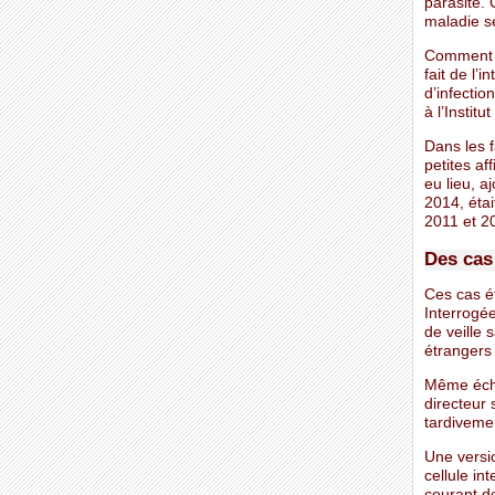
parasite. 
maladie s
Comment e
fait de l’
d’infectio
à l’Instit
Dans les f
petites af
eu lieu, a
2014, étai
2011 et 20
Des cas 
Ces cas ét
Interrogée
de veille 
étrangers 
Même écho
directeur 
tardivemen
Une versio
cellule in
courant de