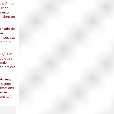
les mêmes
uit en
s eux-
 –dont un
 : afin de
me
 : ces cas
ve de la
e Quelet :
logiques
ctive.
, difficile
l’Anses,
le juge
ormations
ieuse
nt la fin