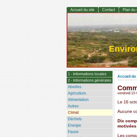
Accueil du site
Contact
Plan du 
Envir
1 - Informations locales
Accueil du 
2 - Informations générales
Comme
Abeilles
Agriculture.
vendredi 13
Alimentation
Le 16 oct
Autres
Aucune co
Climat
Déchets
Dix comp
Energie
motivées 
Faune
Les compag