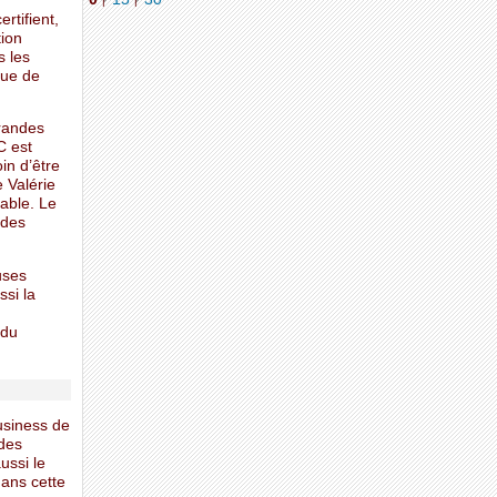
|
|
rtifient,
tion
s les
que de
grandes
C est
in d’être
 Valérie
table. Le
ndes
uses
ssi la
 du
usiness de
 des
ussi le
dans cette