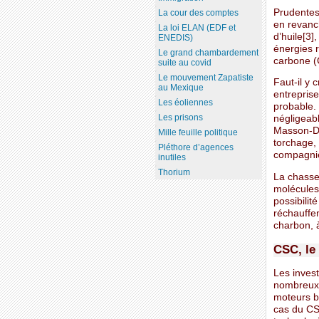
Prudentes,
La cour des comptes
en revanch
La loi ELAN (EDF et
d’huile[3]
ENEDIS)
énergies 
Le grand chambardement
carbone (
suite au covid
Le mouvement Zapatiste
Faut-il y 
au Mexique
entreprise
Les éoliennes
probable.
Les prisons
négligeab
Masson-Del
Mille feuille politique
torchage,
Pléthore d’agences
compagnie
inutiles
Thorium
La chasse 
molécules 
possibilit
réchauffem
charbon, à
CSC, le
Les inves
nombreux 
moteurs bi
cas du CSC