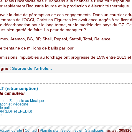
e. Mais l’incapacité des Européens à la financer a ruiné tout espoir de
 rapidement l’industrie lourde et la production d’électricité thermique.
avoir la date de péremption de ces engagements. Dans un courrier adre
membres de l’OGCI, Christina Figueres les avait encouragés à se fixer 
de décarbonation pour le long terme, sur le modèle des pays du G7. Ce 
ours bien gardé de faire. La peur de manquer ?
emex, Aramco, BG, BP, Shell, Repsol, Statoil, Total, Reliance.
ne trentaine de millions de barils par jour.
 émissions imputables au torchage ont progressé de 15% entre 2013 et
ligne :
Source de l’article...
T (retranscription)
de cet auteur
ment Zapatiste au Mexique
ation et Médecine
lle politique
LAN (EDF et ENEDIS)
ns
Accueil du site
|
Contact
|
Plan du site
|
Se connecter
|
Statistiques
|
visites :
305820