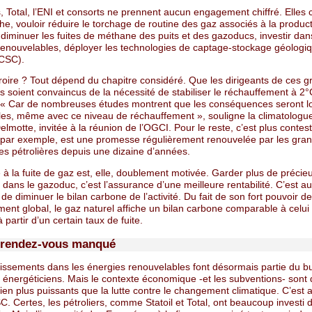
 Total, l’ENI et consorts ne prennent aucun engagement chiffré. Elles ce
e, vouloir réduire le torchage de routine des gaz associés à la produc
, diminuer les fuites de méthane des puits et des gazoducs, investir dan
renouvelables, déployer les technologies de captage-stockage géologi
CSC).
croire ? Tout dépend du chapitre considéré. Que les dirigeants de ces 
s soient convaincus de la nécessité de stabiliser le réchauffement à 2°
 « Car de nombreuses études montrent que les conséquences seront lo
les, même avec ce niveau de réchauffement », souligne la climatologue
motte, invitée à la réunion de l’OGCI. Pour le reste, c’est plus contes
 par exemple, est une promesse régulièrement renouvelée par les gra
s pétrolières depuis une dizaine d’années.
à la fuite de gaz est, elle, doublement motivée. Garder plus de précie
dans le gazoduc, c’est l’assurance d’une meilleure rentabilité. C’est au
é de diminuer le bilan carbone de l’activité. Du fait de son fort pouvoir de
ent global, le gaz naturel affiche un bilan carbone comparable à celui
 partir d’un certain taux de fuite.
 rendez-vous manqué
tissements dans les énergies renouvelables font désormais partie du b
énergéticiens. Mais le contexte économique -et les subventions- sont
en plus puissants que la lutte contre le changement climatique. C’est a
. Certes, les pétroliers, comme Statoil et Total, ont beaucoup investi 