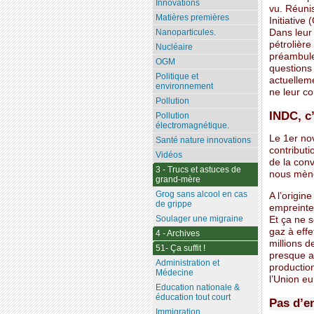
Innovations
vu. Réuni
Matières premières
Initiativ
Dans leur
Nanoparticules.
pétrolière
Nucléaire
préambule
OGM
questions 
Politique et
actuelleme
environnement
ne leur co
Pollution
INDC, c
Pollution
électromagnétique.
Le 1er no
Santé nature innovations
contributi
Vidéos
de la con
3 - Trucs et astuces de
nous mènen
grand-mère
Grog sans alcool en cas
A l’origin
de grippe
empreinte
Soulager une migraine
Et ça ne s
gaz à effe
4 - Archives
millions 
51- Ça suffit !
presque a
Administration et
production
Médecine
l’Union e
Education nationale &
éducation tout court
Pas d’e
Immigration