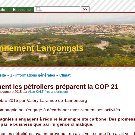
site
En résumé
onnement Lançonnais
site
2 - Informations générales
Climat
>
>
nt les pétroliers préparent la COP 21
 novembre 2015
par
Alain KALT (retranscription)
obre 2015 par Valéry Laramée de Tannenberg
mpagnie ne s’engage à décarboner massivement ses activités.
agnies s’engagent à réduire leur empreinte carbone. Des promes
par le business que par l’urgence climatique.
nies pétrolières avaient prévenu : on allait voir ce que l’on allait voir. 