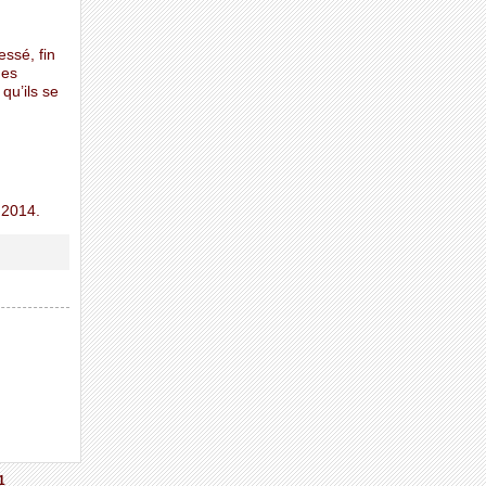
ssé, fin
des
qu’ils se
 2014.
1