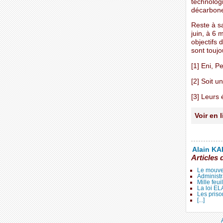
technologi
décarboner
Reste à s
juin, à 6 
objectifs 
sont touj
[1] Eni, P
[2] Soit u
[3] Leurs
Voir en 
Alain KAL
Articles 
Le mouve
Administr
Mille feui
La loi E
Les priso
[...]