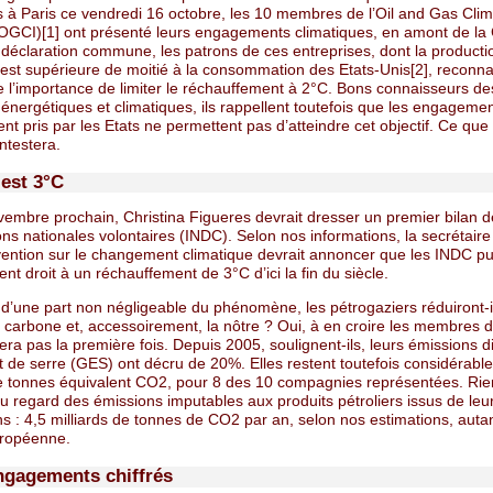
s à Paris ce vendredi 16 octobre, les 10 membres de l’Oil and Gas Cli
e (OGCI)[1] ont présenté leurs engagements climatiques, en amont de l
 déclaration commune, les patrons de ces entreprises, dont la producti
 est supérieure de moitié à la consommation des Etats-Unis[2], reconn
 l’importance de limiter le réchauffement à 2°C. Bons connaisseurs de
énergétiques et climatiques, ils rappellent toutefois que les engageme
nt pris par les Etats ne permettent pas d’atteindre cet objectif. Ce qu
ntestera.
’est 3°C
vembre prochain, Christina Figueres devrait dresser un premier bilan d
ons nationales volontaires (INDC). Selon nos informations, la secrétaire
vention sur le changement climatique devrait annoncer que les INDC pu
t droit à un réchauffement de 3°C d’ici la fin du siècle.
e d’une part non négligeable du phénomène, les pétrogaziers réduiront-i
 carbone et, accessoirement, la nôtre ? Oui, à en croire les membres d
era pas la première fois. Depuis 2005, soulignent-ils, leurs émissions d
t de serre (GES) ont décru de 20%. Elles restent toutefois considérable
de tonnes équivalent CO2, pour 8 des 10 compagnies représentées. Rie
u regard des émissions imputables aux produits pétroliers issus de leu
s : 4,5 milliards de tonnes de CO2 par an, selon nos estimations, auta
uropéenne.
ngagements chiffrés