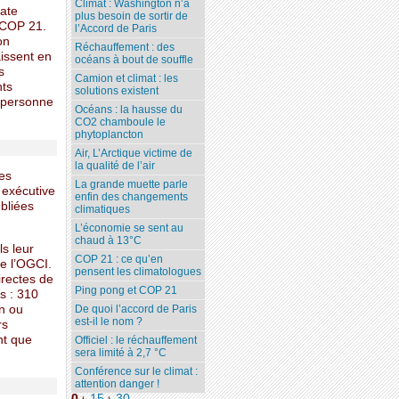
Climat : Washington n’a
mate
plus besoin de sortir de
a COP 21.
l’Accord de Paris
on
Réchauffement : des
aissent en
océans à bout de souffle
s
Camion et climat : les
nts
solutions existent
e personne
Océans : la hausse du
CO2 chamboule le
phytoplancton
Air, L’Arctique victime de
la qualité de l’air
es
La grande muette parle
 exécutive
enfin des changements
bliées
climatiques
L’économie se sent au
chaud à 13°C
ls leur
COP 21 : ce qu’en
e l’OGCI.
pensent les climatologues
irectes de
Ping pong et COP 21
s : 310
n ou
De quoi l’accord de Paris
est-il le nom ?
rs
nt que
Officiel : le réchauffement
sera limité à 2,7 °C
Conférence sur le climat :
attention danger !
0
15
30