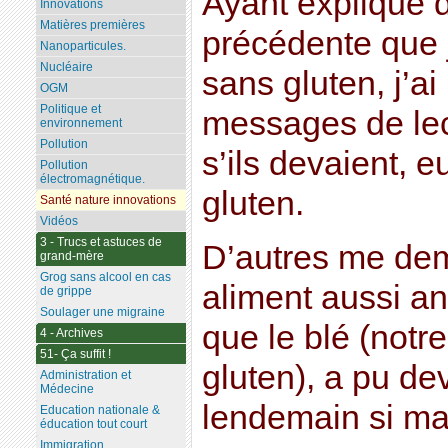
Ayant expliqué d
Innovations
Matières premières
précédente que 
Nanoparticules.
Nucléaire
sans gluten, j’a
OGM
Politique et
messages de le
environnement
Pollution
s’ils devaient, e
Pollution
électromagnétique.
gluten.
Santé nature innovations
Vidéos
3 - Trucs et astuces de
D’autres me de
grand-mère
Grog sans alcool en cas
aliment aussi an
de grippe
Soulager une migraine
que le blé (notr
4 - Archives
51- Ça suffit !
gluten), a pu de
Administration et
Médecine
lendemain si ma
Education nationale &
éducation tout court
Immigration