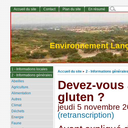
Accueil du site
Contact
Plan du site
En résumé
Environnement Lan
1 - Informations locales
Accueil du site
2 - Informations générale
>
2 - Informations générales
Devez-vous a
Abeilles
Agriculture.
gluten ?
Alimentation
Autres
jeudi 5 novembre 
Climat
Déchets
(retranscription)
Energie
Faune