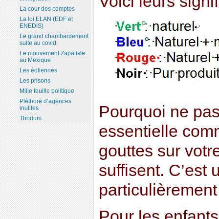
Voici leurs signif
La cour des comptes
La loi ELAN (EDF et
ENEDIS)
Le grand chambardement
suite au covid
Le mouvement Zapatiste
au Mexique
Les éoliennes
Les prisons
Mille feuille politique
Pléthore d’agences
Pourquoi ne pas 
inutiles
Thorium
essentielle comm
gouttes sur votr
suffisent. C’est 
particulièrement
Pour les enfant