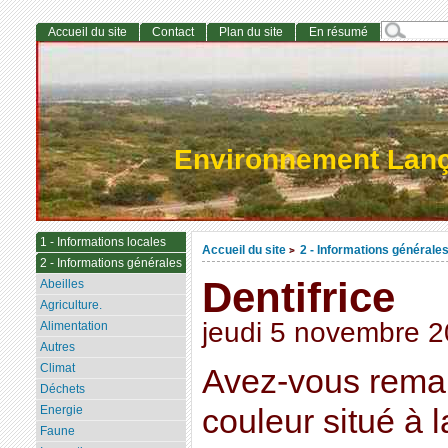
Accueil du site
Contact
Plan du site
En résumé
Environnement Lan
1 - Informations locales
Accueil du site
2 - Informations générale
>
2 - Informations générales
Dentifrice
Abeilles
Agriculture.
jeudi 5 novembre 
Alimentation
Autres
Climat
Avez-vous remar
Déchets
Energie
couleur situé à 
Faune