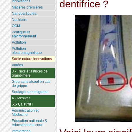
dentifrice ?
Innovations
Matières premières
Nanoparticules.
Nucléaire
OGM
Politique et
environnement
Pollution
Pollution
électromagnétique.
Santé nature innovations
Vidéos
3 - Trucs et astuces de
grand-mère
Grog sans alcool en cas
de grippe
Soulager une migraine
4 - Archives
51- Ça suffit !
Administration et
Médecine
Education nationale &
éducation tout court
Immigration