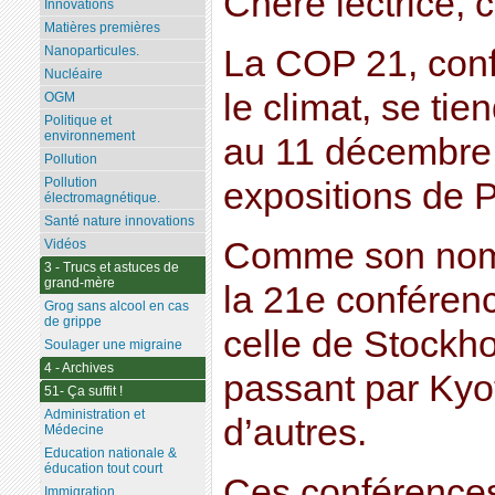
Chère lectrice, c
Innovations
Matières premières
La COP 21, conf
Nanoparticules.
Nucléaire
le climat, se ti
OGM
Politique et
environnement
au 11 décembre
Pollution
Pollution
expositions de 
électromagnétique.
Santé nature innovations
Comme son nom l’
Vidéos
3 - Trucs et astuces de
grand-mère
la 21e conférenc
Grog sans alcool en cas
de grippe
celle de Stockh
Soulager une migraine
4 - Archives
passant par Kyot
51- Ça suffit !
Administration et
d’autres.
Médecine
Education nationale &
éducation tout court
Ces conférences 
Immigration