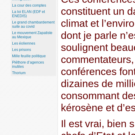
La cour des comptes
constituent un d
La loi ELAN (EDF et
ENEDIS)
climat et l’envi
Le grand chambardement
suite au covid
dont je parle n’
Le mouvement Zapatiste
au Mexique
Les éoliennes
soulignent bea
Les prisons
commentateurs, 
Mille feuille politique
Pléthore d’agences
inutiles
conférences fon
Thorium
dizaines de mill
consommant des 
kérosène et d’e
Il est vrai, bien