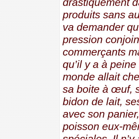
drastiquement d
produits sans a
va demander que
pression conjoin
commerçants ma
qu’il y a à peine
monde allait ch
sa boite à œuf, 
bidon de lait, se
avec son panier, 
poisson eux-mê
spéciales. Il n’y