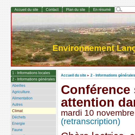
Accueil du site
Contact
Plan du site
En résumé
Environnement Lan
1 - Informations locales
Accueil du site
2 - Informations générale
>
2 - Informations générales
Conférence s
Abeilles
Agriculture.
attention da
Alimentation
Autres
mardi 10 novembre
Climat
Déchets
(retranscription)
Energie
Faune