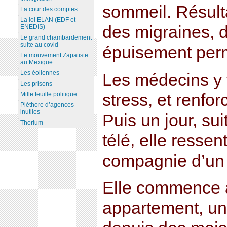
sommeil. Résultat
La cour des comptes
La loi ELAN (EDF et
des migraines, 
ENEDIS)
Le grand chambardement
suite au covid
épuisement per
Le mouvement Zapatiste
au Mexique
Les éoliennes
Les médecins y v
Les prisons
stress, et renfor
Mille feuille politique
Pléthore d’agences
inutiles
Puis un jour, su
Thorium
télé, elle ressen
compagnie d’un 
Elle commence à
appartement, un