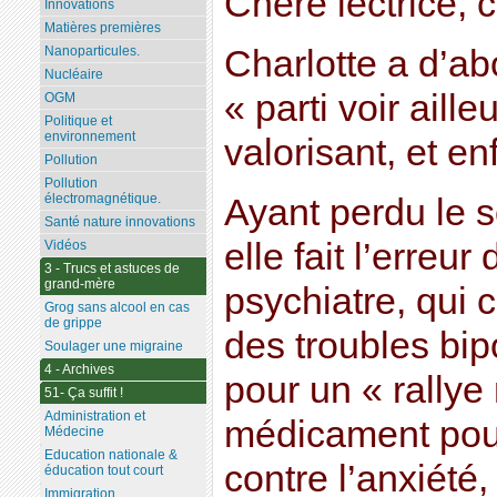
Chère lectrice, c
Innovations
Matières premières
Charlotte a d’ab
Nanoparticules.
Nucléaire
« parti voir aill
OGM
Politique et
environnement
valorisant, et en
Pollution
Pollution
électromagnétique.
Ayant perdu le s
Santé nature innovations
elle fait l’erreur
Vidéos
3 - Trucs et astuces de
grand-mère
psychiatre, qui c
Grog sans alcool en cas
de grippe
des troubles bipo
Soulager une migraine
4 - Archives
pour un « rallye
51- Ça suffit !
Administration et
médicament pour
Médecine
Education nationale &
contre l’anxiété,
éducation tout court
Immigration