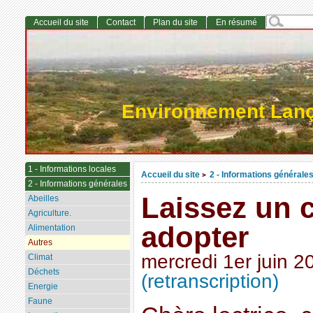
Accueil du site
Contact
Plan du site
En résumé
Environnement Lan
1 - Informations locales
Accueil du site
2 - Informations générale
>
2 - Informations générales
Laissez un 
Abeilles
Agriculture.
adopter
Alimentation
Autres
mercredi 1er juin 2
Climat
Déchets
(retranscription)
Energie
Faune