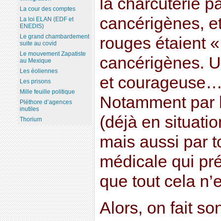
la charcuterie p
La cour des comptes
cancérigènes, e
La loi ELAN (EDF et
ENEDIS)
Le grand chambardement
rouges étaient 
suite au covid
Le mouvement Zapatiste
cancérigènes. U
au Mexique
Les éoliennes
et courageuse… 
Les prisons
Mille feuille politique
Notamment par l
Pléthore d’agences
inutiles
(déjà en situati
Thorium
mais aussi par to
médicale qui pr
que tout cela n’e
Alors, on fait so