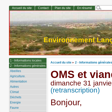
Accueil du site
Contact
Plan du site
En résumé
Environnement Lan
1 - Informations locales
Accueil du site
2 - Informations générale
>
2 - Informations générales
OMS et vian
Abeilles
Agriculture.
dimanche 31 janvie
Alimentation
Autres
(retranscription)
Climat
Déchets
Bonjour,
Energie
Faune