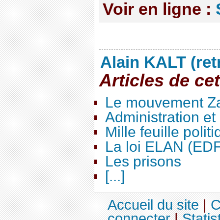
Voir en ligne :
Alain KALT (ret
Articles de ce
Le mouvement Za
Administration e
Mille feuille polit
La loi ELAN (ED
Les prisons
[...]
Accueil du site
|
C
connecter
|
Statis