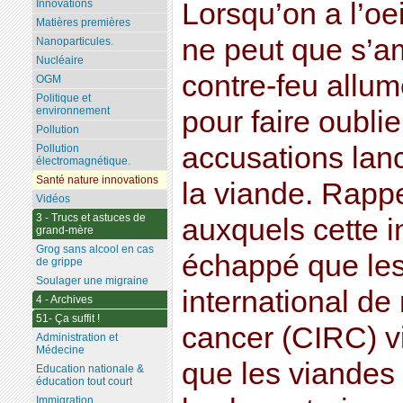
Lorsqu’on a l’oe
Innovations
Matières premières
ne peut que s’a
Nanoparticules.
Nucléaire
contre-feu allum
OGM
Politique et
environnement
pour faire oublie
Pollution
accusations lan
Pollution
électromagnétique.
Santé nature innovations
la viande. Rapp
Vidéos
3 - Trucs et astuces de
auxquels cette i
grand-mère
Grog sans alcool en cas
échappé que les
de grippe
Soulager une migraine
international de
4 - Archives
51- Ça suffit !
cancer (CIRC) v
Administration et
Médecine
que les viandes
Education nationale &
éducation tout court
Immigration