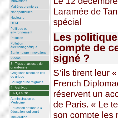
Le 12 décembre 
Innovations
Matières premières
Laramée de Tan
Nanoparticules.
Nucléaire
spécial
OGM
Politique et
environnement
Les politique
Pollution
Pollution
compte de ce
électromagnétique.
Santé nature innovations
signé ?
Vidéos
3 - Trucs et astuces de
grand-mère
S’ils tirent leur
Grog sans alcool en cas
de grippe
French Diplomacy
Soulager une migraine
4 - Archives
réservent un acc
51- Ça suffit !
Administration et
de Paris. « Le te
Médecine
Education nationale &
éducation tout court
son compte les
Immigration