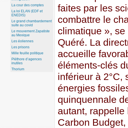
faites par les sc
La cour des comptes
La loi ELAN (EDF et
ENEDIS)
combattre le c
Le grand chambardement
suite au covid
climatique », se
Le mouvement Zapatiste
au Mexique
Quéré. La direct
Les éoliennes
Les prisons
accueille favora
Mille feuille politique
Pléthore d’agences
éléments-clés du 
inutiles
Thorium
inférieur à 2°C,
énergies fossiles
quinquennale de
autant, rappelle 
Carbon Budget, 