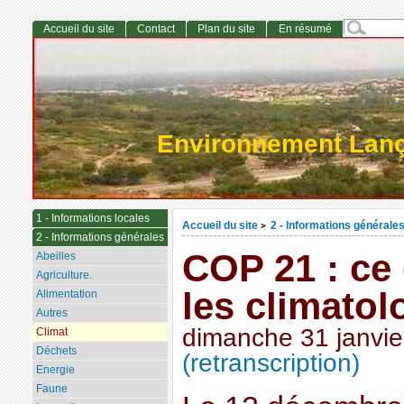
Accueil du site
Contact
Plan du site
En résumé
Environnement Lan
1 - Informations locales
Accueil du site
2 - Informations générale
>
2 - Informations générales
COP 21 : ce
Abeilles
Agriculture.
les climato
Alimentation
Autres
dimanche 31 janvie
Climat
Déchets
(retranscription)
Energie
Faune