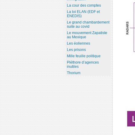
La cour des comptes
La loi ELAN (EDF et
ENEDIS)
Le grand chambardement
suite au covid
Le mouvement Zapatiste
au Mexique
Les éoliennes
Les prisons
Mille feuille politique
Pléthore d’agences
inutiles
Thorium