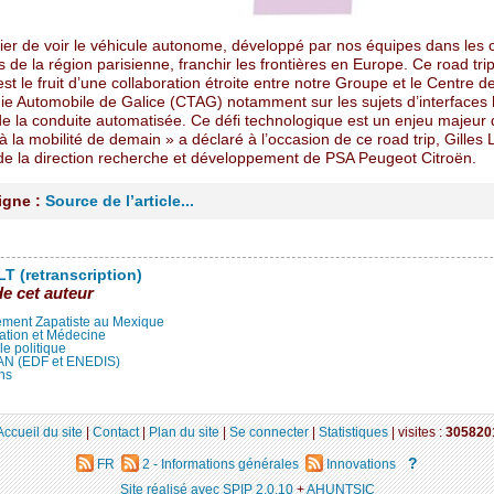
fier de voir le véhicule autonome, développé par nos équipes dans les 
 de la région parisienne, franchir les frontières en Europe. Ce road tri
t le fruit d’une collaboration étroite entre notre Groupe et le Centre d
ie Automobile de Galice (CTAG) notamment sur les sujets d’interface
e la conduite automatisée. Ce défi technologique est un enjeu majeur 
à la mobilité de demain » a déclaré à l’occasion de ce road trip, Gilles
 de la direction recherche et développement de PSA Peugeot Citroën.
ligne :
Source de l’article...
T (retranscription)
de cet auteur
ment Zapatiste au Mexique
ation et Médecine
lle politique
LAN (EDF et ENEDIS)
ns
Accueil du site
|
Contact
|
Plan du site
|
Se connecter
|
Statistiques
|
visites :
305820
?
FR
2 - Informations générales
Innovations
Site réalisé avec SPIP 2.0.10
+
AHUNTSIC