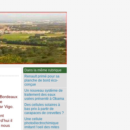
Dans la même rubrique
Renault primé pour sa
planche de bord éco-
conçue
Un nouveau système de
traitement des eaux
à Bordeaux
usées présenté à Obama
de
Des cellules solaires à
ar Vigo.
bas prix à partir de
carapaces de crevettes ?
ent
Une cellule
’hui il
photoélectrochimique
e nous
imitant l’oeil des mites