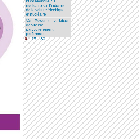
l’Observatoire du
nucléaire sur l’industrie
de la voiture électrique...
et nucléaire
VariaPower : un variateur
de vitesse
particulièrement
performant
0
15
30
|
|