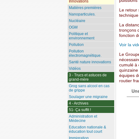
puissions
Innovations
Matières premières
Le retour 
Nanoparticules.
technique
Nucléaire
La distan
OGM
tronçons d
Politique et
fonction d
environnement
Pollution
Voir la vi
Pollution
Le Groupe 
électromagnétique.
nécessair
Santé nature innovations
cumulé à 
Vidéos
quinzaine
3 - Trucs et astuces de
équipes d
grand-mère
routier fra
Grog sans alcool en cas
de grippe
Soulager une migraine
4 - Archives
51- Ça suffit !
Administration et
Médecine
Education nationale &
éducation tout court
Immigration