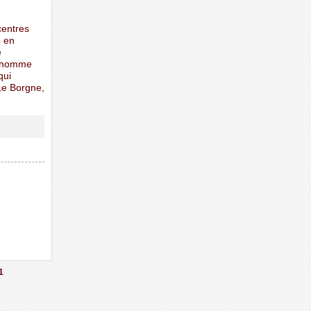
centres
p en
e
s homme
qui
 Le Borgne,
1