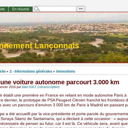
site
En résumé
onnement Lançonnais
site
2 - Informations générales
Innovations
>
>
 une voiture autonome parcourt 3.000 km
janvier 2016
par
Alain KALT (retranscription)
ir établi une première en France en reliant en mode autonome Paris 
re dernier, le prototype de PSA Peugeot Citroën franchit les frontières 
e avec un parcours d’environ 3 000 km de Paris à Madrid en passant p
pe a été accueilli par la vice-présidente et porte-parole du gouvernem
Soraya Sáenz de Santamaría, qui a déclaré à cette occasion : « aujourd
nécessaire de penser au futur, car il est là. Ce véhicule sera, avant qu