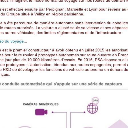
 nous l’imaginer, le mode normal du voyage sur nos routes de demain »
s’est effectué ensuite par Perpignan, Marseille et Lyon pour revenir au
 du Groupe situé à Vélizy en région parisienne.
ce a été parcourue de manière autonome sans intervention du conducte
e routes autorisés. La voiture a ajusté seule sa vitesse et ses dépas
es autres véhicules, des limites réglementaires et de l’infrastructure.
déo du voyage...
est le premier constructeur à avoir obtenu en juillet 2015 les autorisat
es pour faire rouler 4 prototypes autonomes sur route ouverte en Fran
ce jour plus de 10.000 kilomètres d’essais. En 2016, PSA disposera d’
 de prototypes. L’autorisation, étendue aux routes espagnoles, permet
e R&D de développer les fonctions du véhicule autonome en dehors d
nçais.