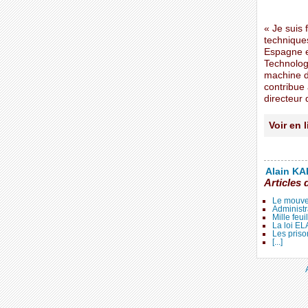
« Je suis 
techniques
Espagne es
Technolog
machine d
contribue 
directeur
Voir en 
Alain KAL
Articles 
Le mouve
Administr
Mille feui
La loi E
Les priso
[...]