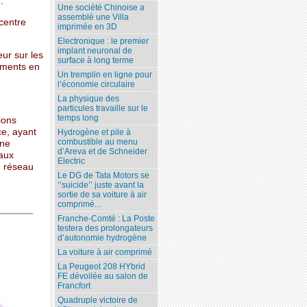
.
Une société Chinoise a
assemblé une Villa
 centre
imprimée en 3D
Electronique : le premier
implant neuronal de
ur sur les
surface à long terme
sements en
Un tremplin en ligne pour
l’économie circulaire
La physique des
particules travaille sur le
temps long
ions
ce, ayant
Hydrogène et pile à
combustible au menu
une
d’Areva et de Schneider
 aux
Electric
u réseau
Le DG de Tata Motors se
‘’suicide’’ juste avant la
sortie de sa voiture à air
comprimé...
Franche-Comté : La Poste
testera des prolongateurs
d’autonomie hydrogène
La voiture à air comprimé
La Peugeot 208 HYbrid
FE dévoilée au salon de
Francfort
Quadruple victoire de