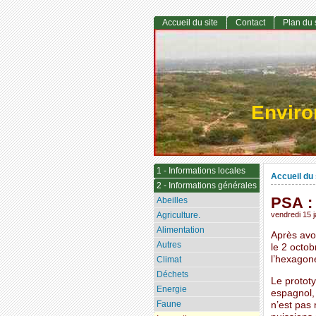
Accueil du site
Contact
Plan du 
Envir
1 - Informations locales
Accueil du 
2 - Informations générales
PSA :
Abeilles
Agriculture.
vendredi 15 
Alimentation
Après avo
Autres
le 2 octob
l’hexagon
Climat
Déchets
Le prototy
Energie
espagnol, 
Faune
n’est pas 