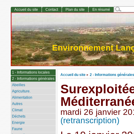
Accueil du site
Contact
Plan du site
En résumé
Environnement Lan
1 - Informations locales
Accueil du site
2 - Informations générale
>
2 - Informations générales
Surexploitée
Abeilles
Agriculture.
Méditerranée
Alimentation
Autres
mardi 26 janvier 2
Climat
Déchets
(retranscription)
Energie
Faune