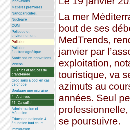
Le 19 janvier 2
Innovations
Matières premières
La mer Méditerr
Nanoparticules.
Nucléaire
bout de ses débo
OGM
Politique et
environnement
MedTrends, rend
Pollution
Pollution
janvier par l’as
électromagnétique.
Santé nature innovations
exploitation, no
Vidéos
3 - Trucs et astuces de
touristique, va 
grand-mère
Grog sans alcool en cas
azimuts au cour
de grippe
Soulager une migraine
années. Seul pe
4 - Archives
51- Ça suffit !
professionnelle, 
Administration et
Médecine
se poursuivre.
Education nationale &
éducation tout court
Immigration