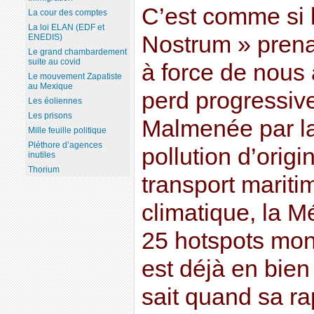
C’est comme si 
La cour des comptes
La loi ELAN (EDF et
Nostrum » prena
ENEDIS)
Le grand chambardement
suite au covid
à force de nous 
Le mouvement Zapatiste
au Mexique
perd progressive
Les éoliennes
Les prisons
Malmenée par la
Mille feuille politique
Pléthore d’agences
pollution d’origin
inutiles
Thorium
transport mariti
climatique, la M
25 hotspots mon
est déjà en bien 
sait quand sa r