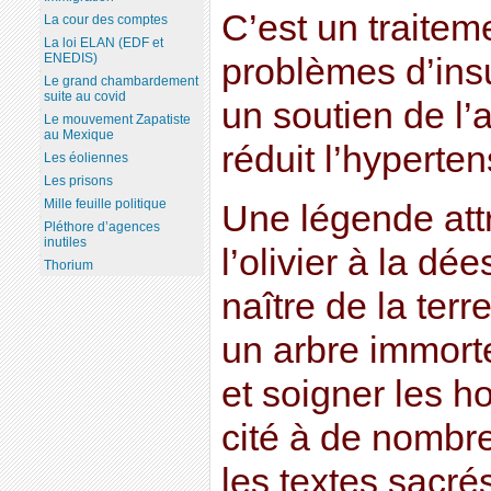
C’est un traitem
La cour des comptes
La loi ELAN (EDF et
ENEDIS)
problèmes d’ins
Le grand chambardement
suite au covid
un soutien de l’a
Le mouvement Zapatiste
au Mexique
réduit l’hyperten
Les éoliennes
Les prisons
Mille feuille politique
Une légende attr
Pléthore d’agences
inutiles
l’olivier à la dé
Thorium
naître de la terre
un arbre immorte
et soigner les h
cité à de nombr
les textes sacrés