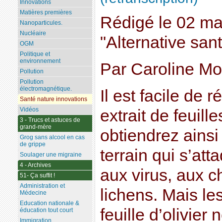
Innovations
Matières premières
Rédigé le 02 ma
Nanoparticules.
Nucléaire
"Alternative sant
OGM
Politique et
environnement
Par Caroline Mo
Pollution
Pollution
électromagnétique.
Il est facile de 
Santé nature innovations
Vidéos
extrait de feuille
3 - Trucs et astuces de
grand-mère
obtiendrez ainsi
Grog sans alcool en cas
de grippe
terrain qui s’att
Soulager une migraine
4 - Archives
aux virus, aux 
51- Ça suffit !
Administration et
lichens. Mais le
Médecine
Education nationale &
feuille d’olivier 
éducation tout court
Immigration