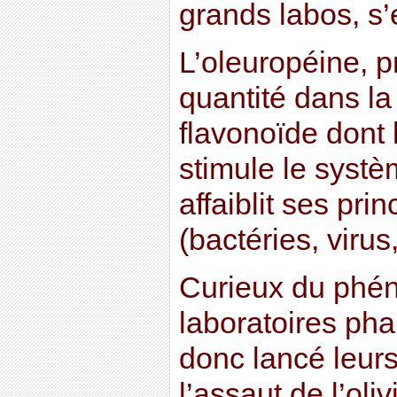
grands labos, s
L’oleuropéine, 
quantité dans la 
flavonoïde dont l
stimule le systè
affaiblit ses pri
(bactéries, virus,
Curieux du phé
laboratoires ph
donc lancé leur
l’assaut de l’oli