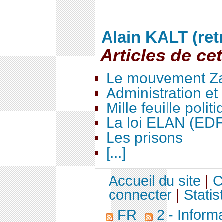
Alain KALT (ret
Articles de ce
Le mouvement Za
Administration e
Mille feuille polit
La loi ELAN (ED
Les prisons
[...]
Accueil du site
|
C
connecter
|
Statis
FR
2 - Inform