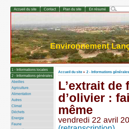
Accueil du site
Contact
Plan du site
En résumé
Environnement Lan
1 - Informations locales
Accueil du site
2 - Informations générale
>
2 - Informations générales
L’extrait de 
Abeilles
Agriculture.
d’olivier : f
Alimentation
Autres
même
Climat
Déchets
vendredi 22 avril 2
Energie
Faune
(retranscription)