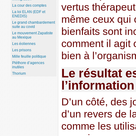
vertus thérapeut
La cour des comptes
La loi ELAN (EDF et
même ceux qui c
ENEDIS)
Le grand chambardement
suite au covid
bienfaits sont i
Le mouvement Zapatiste
au Mexique
comment il agit o
Les éoliennes
Les prisons
bien à l’organis
Mille feuille politique
Pléthore d’agences
inutiles
Le résultat e
Thorium
l’information
D’un côté, des j
d’un revers de l
comme les utilis