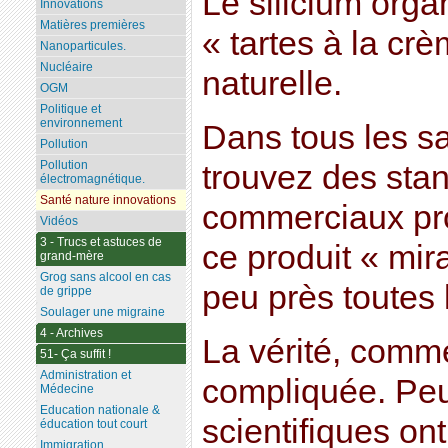
Le silicium orga
Innovations
Matières premières
« tartes à la cr
Nanoparticules.
Nucléaire
naturelle.
OGM
Politique et
environnement
Dans tous les sa
Pollution
Pollution
trouvez des sta
électromagnétique.
Santé nature innovations
commerciaux pro
Vidéos
3 - Trucs et astuces de
ce produit « mir
grand-mère
Grog sans alcool en cas
peu près toutes 
de grippe
Soulager une migraine
4 - Archives
La vérité, comme
51- Ça suffit !
Administration et
compliquée. Pe
Médecine
Education nationale &
scientifiques ont
éducation tout court
Immigration