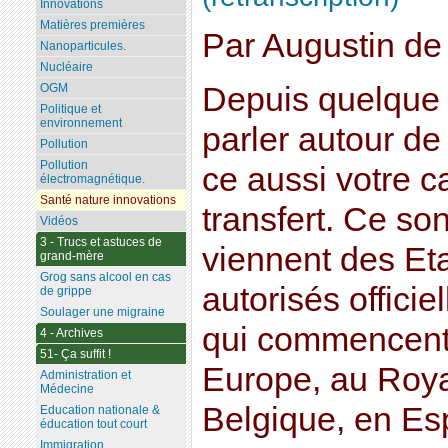
Innovations
Matières premières
Par Augustin de 
Nanoparticules.
Nucléaire
Depuis quelque 
OGM
Politique et
environnement
parler autour de 
Pollution
Pollution
ce aussi votre c
électromagnétique.
Santé nature innovations
transfert. Ce so
Vidéos
3 - Trucs et astuces de
viennent des Eta
grand-mère
Grog sans alcool en cas
autorisés offici
de grippe
Soulager une migraine
qui commencent
4 - Archives
51- Ça suffit !
Europe, au Roy
Administration et
Médecine
Belgique, en Es
Education nationale &
éducation tout court
Immigration