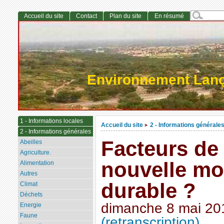
Accueil du site
Contact
Plan du site
En résumé
Environnement Lan
1 - Informations locales
Accueil du site
2 - Informations générale
>
2 - Informations générales
Facteurs de 
Abeilles
Agriculture.
nouvelle mo
Alimentation
Autres
durable ?
Climat
Déchets
dimanche 8 mai 20
Energie
Faune
(retranscription)