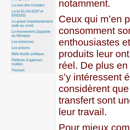
notamment.
La cour des comptes
La loi ELAN (EDF et
ENEDIS)
Ceux qui m’en pa
Le grand chambardement
suite au covid
consomment son
Le mouvement Zapatiste
au Mexique
enthousiastes e
Les éoliennes
Les prisons
produits leur on
Mille feuille politique
Pléthore d’agences
réel. De plus en
inutiles
Thorium
s’y intéressent 
considèrent que
transfert sont u
leur travail.
Pour mieux comp