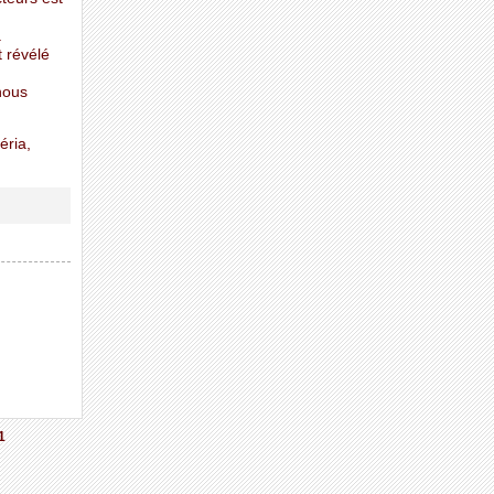
a
t révélé
nous
éria,
1