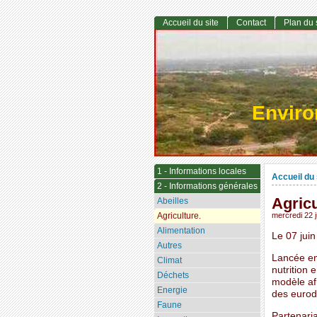
Accueil du site
Contact
Plan du 
Envir
1 - Informations locales
Accueil du 
2 - Informations générales
Agricu
Abeilles
Agriculture.
mercredi 22 
Alimentation
Le 07 jui
Autres
Lancée en 
Climat
nutrition 
Déchets
modèle afr
Energie
des eurodé
Faune
Partenaria