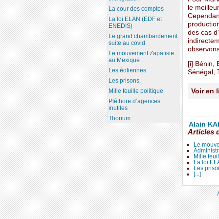
le meille
La cour des comptes
Cependant
La loi ELAN (EDF et
production
ENEDIS)
des cas d
Le grand chambardement
indirecte
suite au covid
observons,
Le mouvement Zapatiste
au Mexique
[i] Bénin,
Les éoliennes
Sénégal, 
Les prisons
Voir en 
Mille feuille politique
Pléthore d’agences
inutiles
Thorium
Alain KAL
Articles 
Le mouve
Administr
Mille feui
La loi E
Les priso
[...]