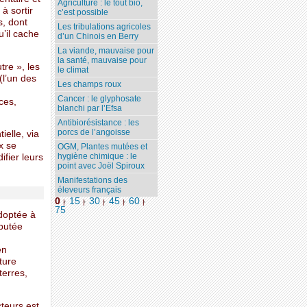
Agriculture : le tout bio,
à sortir
c’est possible
s, dont
Les tribulations agricoles
u’il cache
d’un Chinois en Berry
La viande, mauvaise pour
la santé, mauvaise pour
re », les
le climat
(l’un des
Les champs roux
Cancer : le glyphosate
ces,
blanchi par l’Efsa
Antibiorésistance : les
porcs de l’angoisse
ielle, via
x se
OGM, Plantes mutées et
hygiène chimique : le
fier leurs
point avec Joël Spiroux
Manifestations des
éleveurs français
0
15
30
45
60
|
|
|
|
|
75
adoptée à
éputée
en
ture
terres,
cteurs est