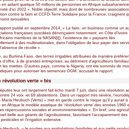
on en aidant quelque 50 millions de personnes en Afrique subsaharienne 
reté d’ici 2022 ». Noble objectif, mais dont de nombreuses association
ion contre la faim et CCFD-Terre Solidaire pour la France, craignent q
moins avouables.
apport publié en septembre 2014, « La faim, un business comme un aut
ciations françaises suscitées dénonçaient notamment, en Côte d’Ivoire 
fricains membres de la NASAN[i]), l’existence de « paysans liés
llement à des multinationales, dans l’obligation de leur payer des servi
’absence de récolte ».
 au Burkina Faso, des terres irrigables attribuées de manière préférent
 d’offre, à de grandes entreprises, au détriment d’agriculteurs familiau
t les miettes. D’autres pays, comme le Nigeria, ont été sommés de modi
ridiques pour autoriser les semences OGM, accusait le rapport.
 révolution verte » bis
éputés leur ont largement fait écho mardi 7 juin, dans une résolution 
ontre 24 voix -et 69 abstentions. Dans un rapport très sévère, l’eurod
Maria Heubuch (Verts) « met en garde contre le risque qu’il y aurait à
 en Afrique le modèle asiatique de ‘révolution verte’ des années 1960 
es répercussions sociales et environnementales ». En bref, une agricul
 part belle aux géants de l’agrobusiness, favorisant l’accaparement des 
pesticides et l’irrigation extensive.
 Heubuch, « le soutien aux exploitations familiales et aux petits produ