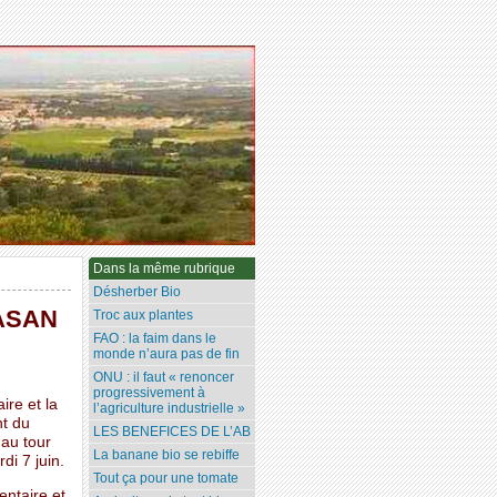
Dans la même rubrique
Désherber Bio
NASAN
Troc aux plantes
FAO : la faim dans le
monde n’aura pas de fin
ONU : il faut « renoncer
progressivement à
ire et la
l’agriculture industrielle »
nt du
LES BENEFICES DE L’AB
 au tour
La banane bio se rebiffe
di 7 juin.
Tout ça pour une tomate
entaire et