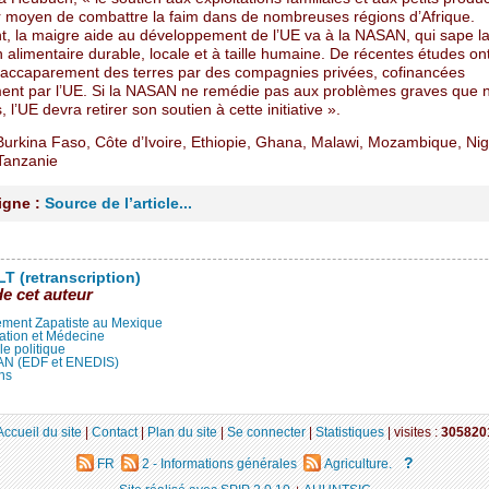
ur moyen de combattre la faim dans de nombreuses régions d’Afrique.
, la maigre aide au développement de l’UE va à la NASAN, qui sape l
 alimentaire durable, locale et à taille humaine. De récentes études on
’accaparement des terres par des compagnies privées, cofinancées
ment par l’UE. Si la NASAN ne remédie pas aux problèmes graves que 
 l’UE devra retirer son soutien à cette initiative ».
 Burkina Faso, Côte d’Ivoire, Ethiopie, Ghana, Malawi, Mozambique, Nig
Tanzanie
ligne :
Source de l’article...
T (retranscription)
de cet auteur
ment Zapatiste au Mexique
ation et Médecine
lle politique
LAN (EDF et ENEDIS)
ns
Accueil du site
|
Contact
|
Plan du site
|
Se connecter
|
Statistiques
|
visites :
305820
?
FR
2 - Informations générales
Agriculture.