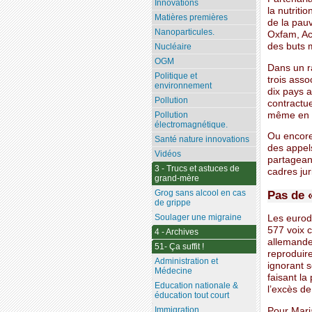
Innovations
la nutriti
Matières premières
de la pauv
Nanoparticules.
Oxfam, Act
des buts 
Nucléaire
OGM
Dans un r
Politique et
trois asso
environnement
dix pays a
Pollution
contractue
même en l
Pollution
électromagnétique.
Ou encore,
Santé nature innovations
des appels
Vidéos
partagean
3 - Trucs et astuces de
cadres ju
grand-mère
Grog sans alcool en cas
Pas de «
de grippe
Soulager une migraine
Les eurod
577 voix c
4 - Archives
allemande 
51- Ça suffit !
reproduire
Administration et
ignorant s
Médecine
faisant la
Education nationale &
l’excès de 
éducation tout court
Immigration
Pour Maria