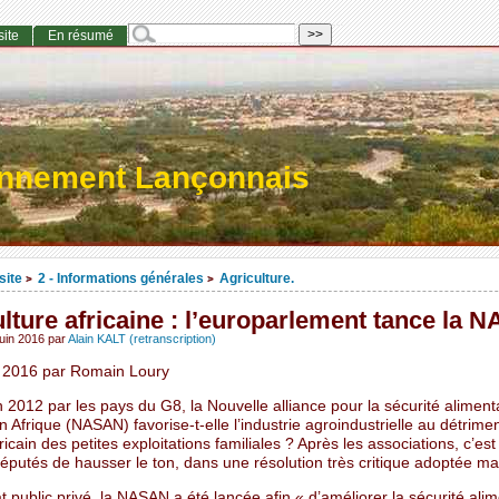
site
En résumé
onnement Lançonnais
site
2 - Informations générales
Agriculture.
>
>
lture africaine : l’europarlement tance la 
juin 2016
par
Alain KALT (retranscription)
n 2016 par Romain Loury
2012 par les pays du G8, la Nouvelle alliance pour la sécurité alimenta
en Afrique (NASAN) favorise-t-elle l’industrie agroindustrielle au détrime
icain des petites exploitations familiales ? Après les associations, c’est
putés de hausser le ton, dans une résolution très critique adoptée mar
t public privé, la NASAN a été lancée afin « d’améliorer la sécurité alim