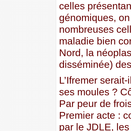
celles présenta
génomiques, on 
nombreuses cel
maladie bien c
Nord, la néopla
disséminée) des
L’Ifremer serait-
ses moules ? Côté
Par peur de froi
Premier acte : c
par le JDLE, le