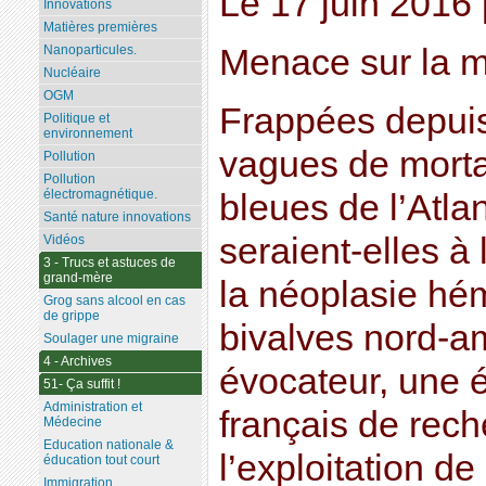
Le 17 juin 2016
Innovations
Matières premières
Menace sur la my
Nanoparticules.
Nucléaire
OGM
Frappées depuis
Politique et
environnement
vagues de morta
Pollution
Pollution
électromagnétique.
bleues de l’Atla
Santé nature innovations
seraient-elles à
Vidéos
3 - Trucs et astuces de
grand-mère
la néoplasie hé
Grog sans alcool en cas
de grippe
bivalves nord-am
Soulager une migraine
4 - Archives
évocateur, une ét
51- Ça suffit !
Administration et
français de rec
Médecine
Education nationale &
l’exploitation de
éducation tout court
Immigration