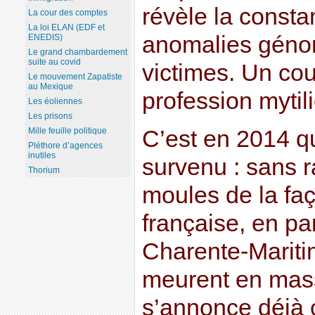
révèle la consta
La cour des comptes
La loi ELAN (EDF et
anomalies géno
ENEDIS)
Le grand chambardement
suite au covid
victimes. Un cou
Le mouvement Zapatiste
au Mexique
profession mytili
Les éoliennes
Les prisons
C’est en 2014 q
Mille feuille politique
Pléthore d’agences
inutiles
survenu : sans r
Thorium
moules de la faç
française, en par
Charente-Mariti
meurent en mas
s’annonce déjà