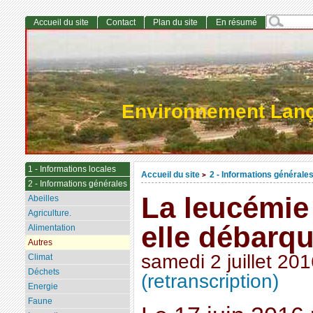
Accueil du site
Contact
Plan du site
En résumé
Environnement Lan
1 - Informations locales
Accueil du site
2 - Informations générale
>
2 - Informations générales
La leucémie
Abeilles
Agriculture.
elle débarq
Alimentation
Autres
samedi 2 juillet 20
Climat
Déchets
(retranscription)
Energie
Faune