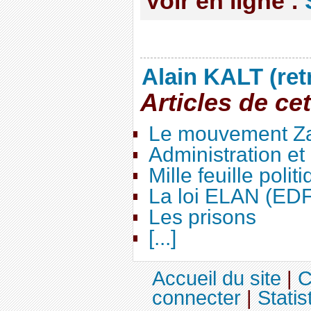
Voir en ligne :
Alain KALT (ret
Articles de ce
Le mouvement Za
Administration e
Mille feuille polit
La loi ELAN (ED
Les prisons
[...]
Accueil du site
|
C
connecter
|
Statis