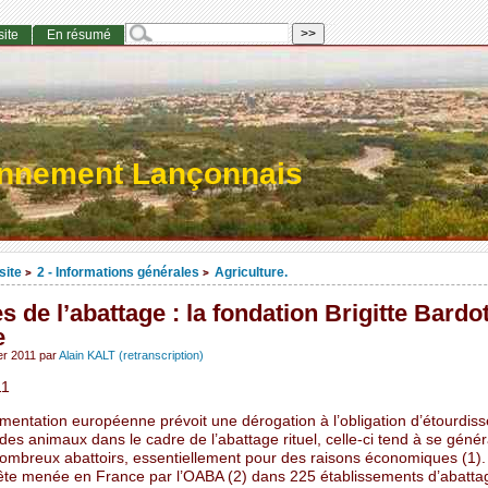
site
En résumé
onnement Lançonnais
site
2 - Informations générales
Agriculture.
>
>
s de l’abattage : la fondation Brigitte Bardo
e
ier 2011
par
Alain KALT (retranscription)
11
ementation européenne prévoit une dérogation à l’obligation d’étourdis
des animaux dans le cadre de l’abattage rituel, celle-ci tend à se génér
ombreux abattoirs, essentiellement pour des raisons économiques (1).
te menée en France par l’OABA (2) dans 225 établissements d’abatta