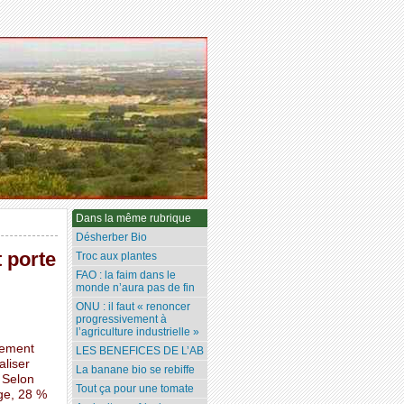
Dans la même rubrique
Désherber Bio
t porte
Troc aux plantes
FAO : la faim dans le
monde n’aura pas de fin
ONU : il faut « renoncer
progressivement à
l’agriculture industrielle »
sement
LES BENEFICES DE L’AB
aliser
La banane bio se rebiffe
 Selon
Tout ça pour une tomate
ge, 28 %