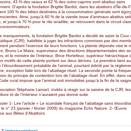
bovins, 43 % des veaux et 62 % des ovins-caprins sont abattus sans
ment. D’après la fondation Brigitte Bardot, dans les abattoirs d’Île-de-
ent 100 % des bêtes destinées à la consommation générale sont égor
scientes. Ainsi, jusqu’à 60 % de la viande issue d’animaux abattus selo
et jusqu’à 70 % pour le rite israélite, se retrouvent dans le circuit clas
s consommateurs.
 manquements, la fondation Brigitte Bardot a décidé de saisir la Cour 
ublique (CJR), habilitée à juger les infractions commises par des mem
nt pendant l’exercice de leurs fonctions. La plainte déposée vise le m
ure, Bruno Le Maire, superviseur des directions départementales des se
es, et le ministre de l’Intérieur, Brice Hortefeux, supérieur hiérarchique 
es motifs de cette plainte portent sur deux dérives. La première tient a
 l’étourdissement préalable de l’animal, pourtant édicté par la régleme
, exception faite lors de l’abattage rituel. La seconde pointe la fréque
ion du principe de contention lors de l’abattage rituel. En effet, dans c
 Code rural impose que l’animal soit immobilisé jusqu’à la fin de la saign
sociation Stéphane Lamart, invités à réagir sur la saisine de la CJR, les
ulture et de l’Intérieur n’auraient pas donné suite.
sier 1- Lire l’article « Le scandale français de l’abattage sans étourdi
 le n° 23 (janvier / février 2009) du magazine Echo Nature. 2- Œuvre
ce aux Bêtes d’Abattoirs.
T (retranscription)