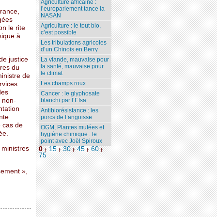
Agriculture africaine :
l’europarlement tance la
France,
NASAN
gées
Agriculture : le tout bio,
n le rite
c’est possible
sique à
Les tribulations agricoles
d’un Chinois en Berry
de justice
La viande, mauvaise pour
la santé, mauvaise pour
bres du
le climat
inistre de
Les champs roux
rvices
des
Cancer : le glyphosate
u non-
blanchi par l’Efsa
ntation
Antibiorésistance : les
nte
porcs de l’angoisse
e cas de
OGM, Plantes mutées et
ée.
hygiène chimique : le
point avec Joël Spiroux
 ministres
0
15
30
45
60
|
|
|
|
|
75
ssement »,