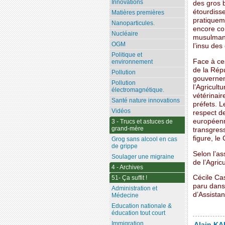
Innovations
des gros 
étourdisse
Matières premières
pratiquem
Nanoparticules.
encore con
Nucléaire
musulman, 
OGM
l’insu de
Politique et
Face à ces
environnement
de la Rép
Pollution
gouverneme
Pollution
l’Agricult
électromagnétique.
vétérinair
Santé nature innovations
préfets. L
Vidéos
respect de
européenne
3 - Trucs et astuces de
grand-mère
transgress
figure, le
Grog sans alcool en cas
de grippe
Selon l’as
Soulager une migraine
de l’Agric
4 - Archives
Cécile Cas
51- Ça suffit !
paru dans
Administration et
d’Assistan
Médecine
Education nationale &
éducation tout court
Immigration
Alain KAL