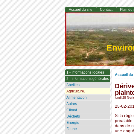
Accueil du site
Contact
Plan du 
Envir
1 - Informations locales
Accueil du 
2 - Informations générales
Dérive
Abeilles
plaint
Agriculture.
Alimentation
lundi 28 févr
Autres
25-02-20
Climat
Si la régl
Déchets
préalable 
Energie
dans de n
Faune
une enquê