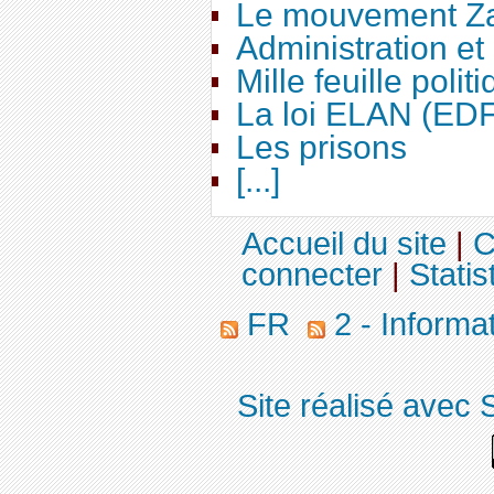
Le mouvement Za
Administration e
Mille feuille polit
La loi ELAN (ED
Les prisons
[...]
Accueil du site
|
C
connecter
|
Statis
FR
2 - Informa
Site réalisé avec 