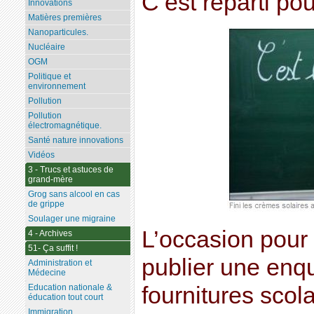
C’est reparti pou
Innovations
Matières premières
Nanoparticules.
Nucléaire
OGM
Politique et
environnement
Pollution
Pollution
électromagnétique.
Santé nature innovations
Vidéos
3 - Trucs et astuces de
grand-mère
Grog sans alcool en cas
de grippe
Soulager une migraine
L’occasion pour
4 - Archives
51- Ça suffit !
publier une enqu
Administration et
Médecine
fournitures scol
Education nationale &
éducation tout court
Immigration