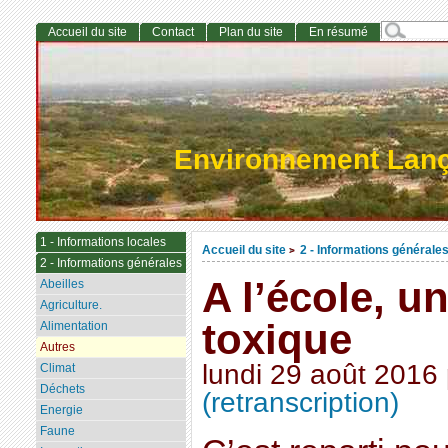
Accueil du site
Contact
Plan du site
En résumé
Environnement Lan
1 - Informations locales
Accueil du site
2 - Informations générale
>
2 - Informations générales
A l’école, u
Abeilles
Agriculture.
toxique
Alimentation
Autres
lundi 29 août 2016
Climat
Déchets
(retranscription)
Energie
Faune