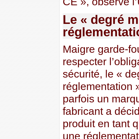
CE », observe l
Le « degré m
réglementati
Maigre garde-fou
respecter l’obli
sécurité, le « d
réglementation ».
parfois un marq
fabricant a déci
produit en tant 
une réglementati