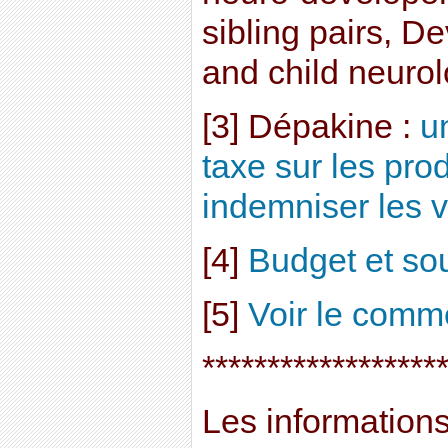
sibling pairs, 
and child neurol
[3] Dépakine :
u
taxe sur les pro
indemniser les v
[4]
Budget et so
[5]
Voir le comme
******************
Les informations 