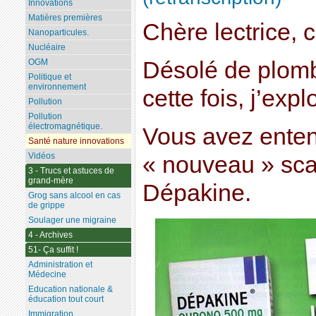
Innovations
Matières premières
Chère lectrice, c
Nanoparticules.
Nucléaire
Désolé de plomb
OGM
Politique et
environnement
cette fois, j’expl
Pollution
Pollution
électromagnétique.
Vous avez enten
Santé nature innovations
Vidéos
« nouveau » sca
3 - Trucs et astuces de
grand-mère
Dépakine.
Grog sans alcool en cas
de grippe
Soulager une migraine
4 - Archives
51- Ça suffit !
Administration et
Médecine
Education nationale &
éducation tout court
Immigration