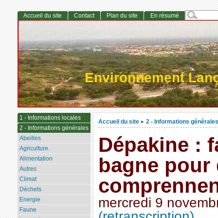
Accueil du site
Contact
Plan du site
En résumé
Environnement Lan
1 - Informations locales
Accueil du site
2 - Informations générale
>
2 - Informations générales
Dépakine : fa
Abeilles
Agriculture.
bagne pour 
Alimentation
Autres
comprennen
Climat
Déchets
mercredi 9 novemb
Energie
Faune
(retranscription)