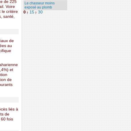
te de 225
Le chasseur moins
il. Voire
exposé au plomb
 le critère
0
15
30
|
|
, santé,
diaux de
tées au
cifique
saharienne
2,4%) et
ution
tion de
burants
cès liés à
ts de
 60 fois