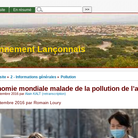
site
En résumé
onnement Lançonnais
site
2 - Informations générales
Pollution
>
>
omie mondiale malade de la pollution de l’a
ptembre 2016
par
Alain KALT (retranscription)
tembre 2016 par Romain Loury