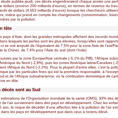
 étude publiée jeudi, ces décès engendreraient chaque année une per
de dollars (environ 200 milliards d’euros), en termes de revenus du trava
iards de dollars (4.553 milliards d’euros) lorsque les chercheurs utilisent
tre, indice qui prend en compte les changements (consommation, loisirs
ndrés par la pollution.
n tête
es pays d’Asie, dont les grandes métropoles affichent des records mon
 dans lesquels les pertes sont les plus élevées, lorsqu’elles sont rappor
i-ci se voit amputé de l’équivalent de 7,5% pour la zone Asie de l’est/Pa
e la Chine), de 7,4% pour l’Asie du sud (dont l’Inde).
 suivies par la zone Europe/Asie centrale (-5,1% du PIB), l’Afrique sub
’Amérique du Nord (-2,8%), puis les zones Amérique latine/Caraïbes (-
nt /Afrique du Nord (-2,2%). Pour la plupart d’entre elles, c’est la poll
que par les particules fines qui est la première responsable, à l’excep
 sud et de l’Afrique subsaharienne, où la combustion domestique de car
rive en tête.
 décès sont au Sud
 estimations de l’Organisation mondiale de la santé (OMS), 93% des dé
on de l’air surviennent dans des pays en développement. Chez les enfan
 ans, le risque de décéder d’une affection liée à la pollution de l’air est
é dans les pays en développement que dans ceux à revenu élevé.