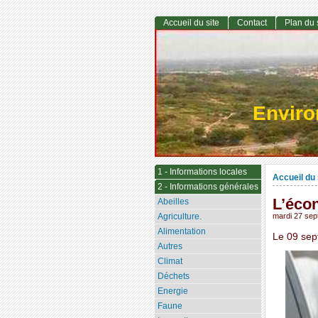
Accueil du site
Contact
Plan du 
Envir
1 - Informations locales
Accueil du 
2 - Informations générales
L’écon
Abeilles
Agriculture.
mardi 27 se
Alimentation
Le 09 sep
Autres
Climat
Déchets
Energie
Faune