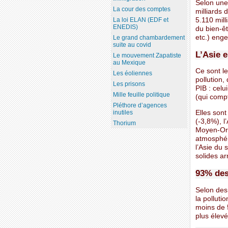
Selon une
La cour des comptes
milliards 
5.110 mill
La loi ELAN (EDF et
ENEDIS)
du bien-ê
etc.) enge
Le grand chambardement
suite au covid
L’Asie e
Le mouvement Zapatiste
au Mexique
Ce sont l
Les éoliennes
pollution,
Les prisons
PIB : celu
Mille feuille politique
(qui compt
Pléthore d’agences
Elles sont
inutiles
(-3,8%), l
Thorium
Moyen-Orie
atmosphéri
l’Asie du
solides ar
93% des
Selon des
la polluti
moins de 5
plus élev