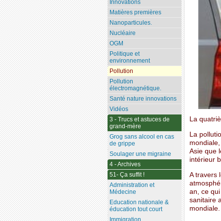
Innovations
Matières premières
Nanoparticules.
Nucléaire
OGM
Politique et
environnement
Pollution
Pollution
électromagnétique.
Santé nature innovations
Vidéos
La quatri
3 - Trucs et astuces de
grand-mère
La polluti
Grog sans alcool en cas
mondiale,
de grippe
Asie que l
Soulager une migraine
intérieur b
4 - Archives
A travers 
51- Ça suffit !
atmosphéri
Administration et
an, ce qui
Médecine
sanitaire
Education nationale &
mondiale.
éducation tout court
Immigration