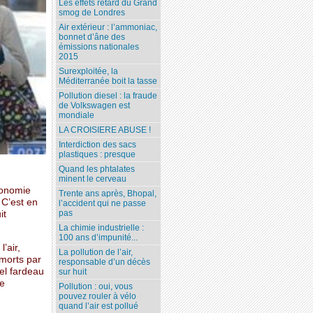
Les effets retard du Grand
smog de Londres
Air extérieur : l’ammoniac,
bonnet d’âne des
émissions nationales
2015
Surexploitée, la
Méditerranée boit la tasse
Pollution diesel : la fraude
de Volkswagen est
mondiale
LA CROISIERE ABUSE !
Interdiction des sacs
plastiques : presque
Quand les phtalates
minent le cerveau
économie
Trente ans après, Bhopal,
 C’est en
l’accident qui ne passe
pas
it
La chimie industrielle :
100 ans d’impunité...
’air,
La pollution de l’air,
 morts par
responsable d’un décès
tel fardeau
sur huit
ue
Pollution : oui, vous
pouvez rouler à vélo
quand l’air est pollué