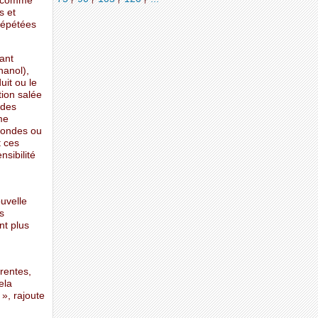
 (comme
s et
répétées
ant
hanol),
uit ou le
tion salée
 des
me
o-ondes ou
t ces
sibilité
uvelle
s
nt plus
érentes,
ela
 », rajoute