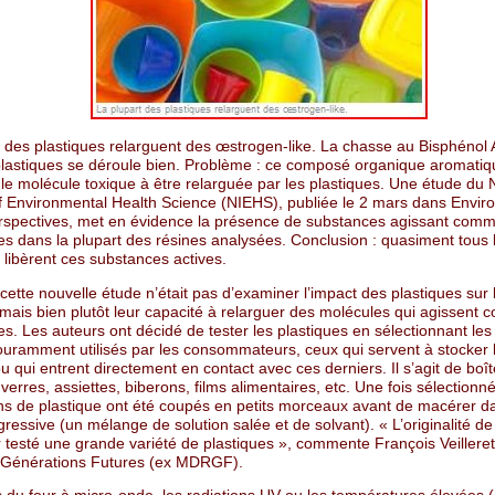
t des plastiques relarguent des œstrogen-like. La chasse au Bisphénol 
plastiques se déroule bien. Problème : ce composé organique aromatiq
le molécule toxique à être relarguée par les plastiques. Une étude du 
 of Environmental Health Science (NIEHS), publiée le 2 mars dans Envir
rspectives, met en évidence la présence de substances agissant com
s dans la plupart des résines analysées. Conclusion : quasiment tous 
 libèrent ces substances actives.
cette nouvelle étude n’était pas d’examiner l’impact des plastiques sur 
mais bien plutôt leur capacité à relarguer des molécules qui agissent
. Les auteurs ont décidé de tester les plastiques en sélectionnant les
couramment utilisés par les consommateurs, ceux qui servent à stocker 
u qui entrent directement en contact avec ces derniers. Il s’agit de boî
 verres, assiettes, biberons, films alimentaires, etc. Une fois sélectionné
ons de plastique ont été coupés en petits morceaux avant de macérer d
gressive (un mélange de solution salée et de solvant). « L’originalité de
r testé une grande variété de plastiques », commente François Veilleret
 Générations Futures (ex MDRGF).