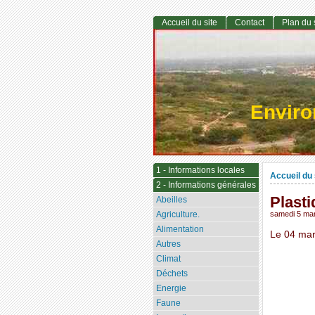
Accueil du site
Contact
Plan du 
Envir
1 - Informations locales
Accueil du 
2 - Informations générales
Plasti
Abeilles
Agriculture.
samedi 5 ma
Alimentation
Le 04 mar
Autres
Climat
Déchets
Energie
Faune