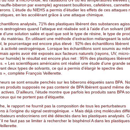
 du four à micro-onde, les radiations UV ou les températures élevées
auffe-biberon par exemple) agressent bouilloires, cafetières, cannette
erons. L’étude du NIEHS a permis d’étudier les effets de ces attaques 
astiques, en les accélérant grâce à une attaque chimique.
chantillons analysés, 71% des plastiques libèrent des substances agiss
œstrogènes quand l’attaque est réalisée soit à l’aide d’un solvant (ét
ide d’une solution salée et quel que soit le type de résine, le type de prod
 du matériau. En utilisant une méthode d’extraction mélangeant la solu
ol, le pourcentage est encore plus élevé : 92% des échantillons libèrent
 à activité oestrogénique. Lorsque les échantillons sont soumis au mê
 mais après avoir été exposés aux facteurs naturels (rayons, UV, micr
eur humide) le résultat est encore plus net : 95% des plastiques libèren
. « Les scientifiques américains ont réalisé une étude d’une grande sen
nt deux types de solvants, ce qui a permis d’élargir le spectre des
 », complète François Veillerette.
heurs se sont ensuite penchés sur les biberons étiquetés sans BPA. No
 ces produits supposés ne pas contenir de BPA libèrent quand même de
actives. D’ailleurs, l’étude montre que parfois les produits sans BPA so
 ceux qui ne portent pas d’étiquette.
e, le rapport ne fournit pas la composition de tous les perturbateurs
ns à l’origine du signal oestrogénique. « Mais déjà cinq molécules diff
rbateurs endocriniens ont été détectés dans les plastiques analysés. C
il ne faut pas se limiter à rechercher le bisphénol A dans les plastiques
eillerette.