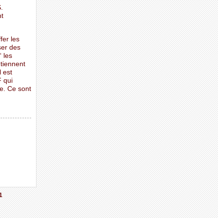
.
nt
fer les
ser des
“ les
ntiennent
 est
 qui
ue. Ce sont
1