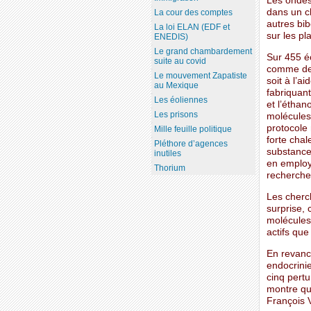
Les ondes
dans un ch
La cour des comptes
autres bib
La loi ELAN (EDF et
sur les pl
ENEDIS)
Le grand chambardement
Sur 455 é
suite au covid
comme des 
Le mouvement Zapatiste
soit à l’a
au Mexique
fabriquant
Les éoliennes
et l’éthan
Les prisons
molécules
protocole
Mille feuille politique
forte chal
Pléthore d’agences
substances
inutiles
en employa
Thorium
recherches
Les cherc
surprise,
molécules 
actifs que
En revanch
endocrinie
cinq pertu
montre qu’
François V