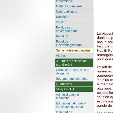
Innovations
Matières premières
Nanoparticules.
Nucléaire
OGM
Politique et
environnement
La plupar
Pollution
dans les 
Pollution
pas la seu
électromagnétique.
Institute
Health Pe
Santé nature innovations
œstrogène
Vidéos
plastiques
3 - Trucs et astuces de
grand-mère
Le but de 
Grog sans alcool en cas
humaine, 
de grippe
œstrogènes
Soulager une migraine
les plus 
aliments o
4 - Archives
plastique,
51- Ça suffit !
échantill
Administration et
solution a
Médecine
est d’avoi
Education nationale &
parole de
éducation tout court
Immigration