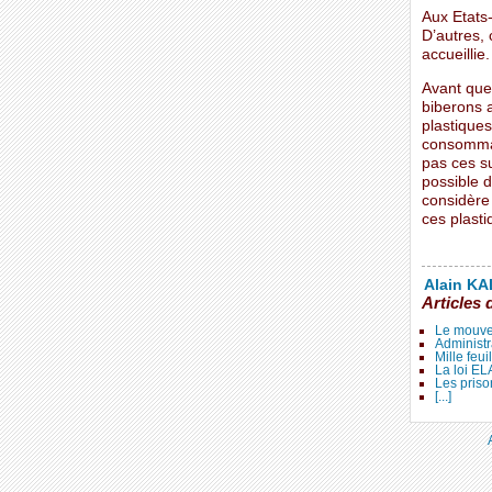
Aux Etats-
D’autres, 
accueillie.
Avant que
biberons a
plastiques
consommat
pas ces s
possible 
considère 
ces plastiq
Alain KAL
Articles 
Le mouve
Administr
Mille feui
La loi E
Les priso
[...]