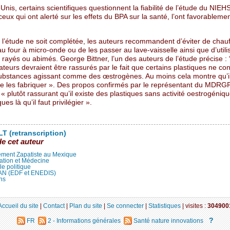
Unis, certains scientifiques questionnent la fiabilité de l’étude du NIEHS
ceux qui ont alerté sur les effets du BPA sur la santé, l’ont favorableme
 l’étude ne soit complétée, les auteurs recommandent d’éviter de chauf
u four à micro-onde ou de les passer au lave-vaisselle ainsi que d’utili
 rayés ou abimés. George Bittner, l’un des auteurs de l’étude précise : 
eurs devraient être rassurés par le fait que certains plastiques ne co
ubstances agissant comme des œstrogènes. Au moins cela montre qu’il
de les fabriquer ». Des propos confirmés par le représentant du MDRGF
« plutôt rassurant qu’il existe des plastiques sans activité oestrogéniq
ues là qu’il faut privilégier ».
T (retranscription)
de cet auteur
ment Zapatiste au Mexique
ation et Médecine
lle politique
LAN (EDF et ENEDIS)
ns
Accueil du site
|
Contact
|
Plan du site
|
Se connecter
|
Statistiques
|
visites :
304900
?
FR
2 - Informations générales
Santé nature innovations