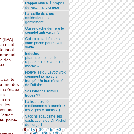
Rappel amical à propos
du vaccin anti-grippe
La feuille de chou
antidouleur et anti
gonflement
Qui se cache derrière le
complot anti-vaccin ?
Cet objet caché dans
A (BPA)
votre poche pourrit votre
ue n’est
santé
National
Industrie
onmental
pharmaceutique : le
me des
rapport qui a « vendu la
les
mèche »
Nouvelles du Lévothyrox :
comment je me suis
la santé
trompé. Un bon résumé
 comme des
de l’affaire.
 matériaux
Vos intestins sont-ils
les
troués ??
tes en
La liste des 90
s, les
médicaments à bannir (+
ans une
les 2 gros « oublis » )
 l’étude
Vaccins et autisme, les
te, porte-
explications du Dr Michel
de Lorgeril
0
15
30
45
60
|
|
|
|
|
75
90
105
120
...
|
|
|
|