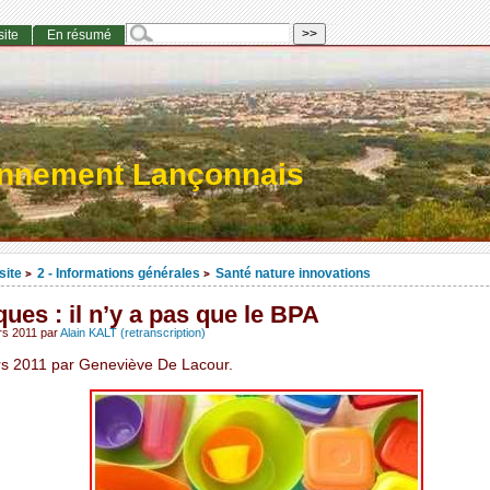
site
En résumé
onnement Lançonnais
site
2 - Informations générales
Santé nature innovations
>
>
ques : il n’y a pas que le BPA
rs 2011
par
Alain KALT (retranscription)
s 2011 par Geneviève De Lacour.