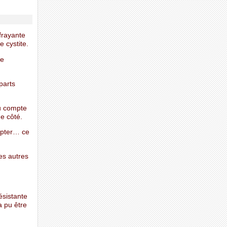
frayante
 cystite.
ue
parts
du compte
de côté.
dapter… ce
es autres
ésistante
a pu être