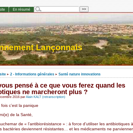
site
En résumé
onnement Lançonnais
site
2 - Informations générales
Santé nature innovations
>
>
vous pensé à ce que vous ferez quand les
otiques ne marcheront plus ?
décembre 2016
par
Alain KALT (retranscription)
 fois c’est la panique
mi(e) de la Santé,
auchemar de « l’antibiorésistance » : à force d’utiliser les antibiotiques à
les bactéries deviennent résistantes… et les médicaments ne parviennen