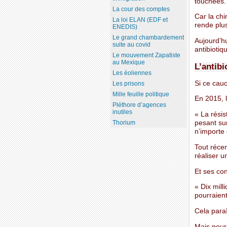
touchées.
La cour des comptes
Car la chi
La loi ELAN (EDF et
rende plus
ENEDIS)
Le grand chambardement
Aujourd’h
suite au covid
antibioti
Le mouvement Zapatiste
au Mexique
L’antib
Les éoliennes
Si ce cau
Les prisons
Mille feuille politique
En 2015, 
Pléthore d’agences
inutiles
« La résis
pesant sur
Thorium
n’importe 
Tout réce
réaliser u
Et ses con
« Dix mill
pourraient
Cela paraî
Mais pour 