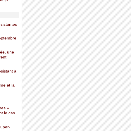
ésistantes
septembre
née, une
rent
sistant à
me et la
bes »
t le cas
super-