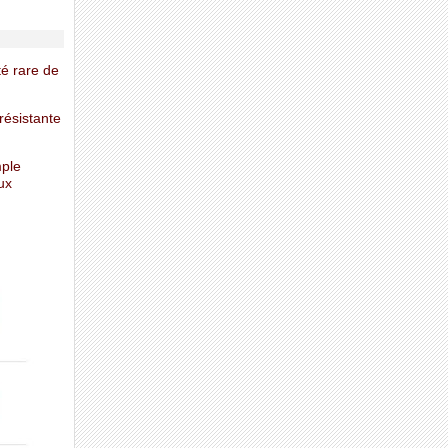
té rare de
résistante
mple
ux