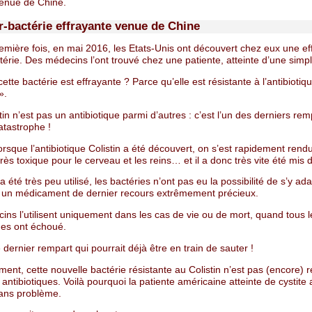
venue de Chine.
r-bactérie effrayante venue de Chine
emière fois, en mai 2016, les Etats-Unis ont découvert chez eux une ef
érie. Des médecins l’ont trouvé chez une patiente, atteinte d’une simple
ette bactérie est effrayante ? Parce qu’elle est résistante à l’antibiotiq
».
stin n’est pas un antibiotique parmi d’autres : c’est l’un des derniers rem
atastrophe !
lorsque l’antibiotique Colistin a été découvert, on s’est rapidement ren
t très toxique pour le cerveau et les reins… et il a donc très vite été mis 
 été très peu utilisé, les bactéries n’ont pas eu la possibilité de s’y a
it un médicament de dernier recours extrêmement précieux.
ns l’utilisent uniquement dans les cas de vie ou de mort, quand tous l
ues ont échoué.
e dernier rempart qui pourrait déjà être en train de sauter !
nt, cette nouvelle bactérie résistante au Colistin n’est pas (encore) r
 antibiotiques. Voilà pourquoi la patiente américaine atteinte de cystite 
ans problème.