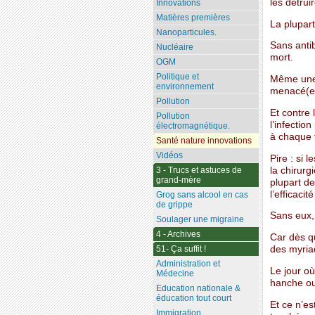
les détruir
Innovations
Matières premières
La plupar
Nanoparticules.
Sans anti
Nucléaire
mort.
OGM
Politique et
Même une 
environnement
menacé(e)
Pollution
Et contre 
Pollution
l’infectio
électromagnétique.
à chaque f
Santé nature innovations
Vidéos
Pire : si 
la chirurg
3 - Trucs et astuces de
grand-mère
plupart d
l’efficacit
Grog sans alcool en cas
de grippe
Sans eux, 
Soulager une migraine
4 - Archives
Car dès qu
des myria
51- Ça suffit !
Administration et
Le jour où
Médecine
hanche ou 
Education nationale &
éducation tout court
Et ce n’es
Immigration