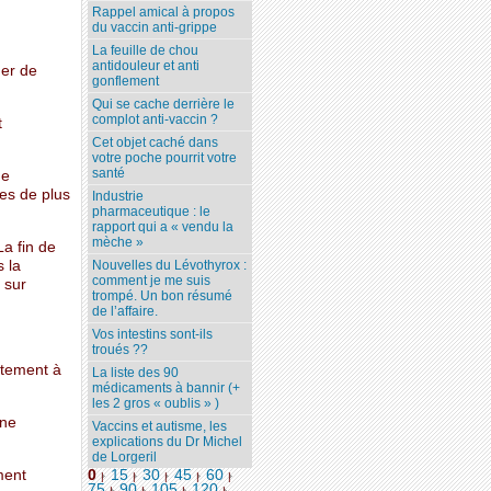
Rappel amical à propos
du vaccin anti-grippe
.
La feuille de chou
antidouleur et anti
ger de
gonflement
Qui se cache derrière le
complot anti-vaccin ?
t
Cet objet caché dans
votre poche pourrit votre
santé
ue
res de plus
Industrie
pharmaceutique : le
rapport qui a « vendu la
mèche »
La fin de
 la
Nouvelles du Lévothyrox :
comment je me suis
 sur
trompé. Un bon résumé
de l’affaire.
Vos intestins sont-ils
troués ??
atement à
La liste des 90
médicaments à bannir (+
les 2 gros « oublis » )
une
Vaccins et autisme, les
explications du Dr Michel
de Lorgeril
ment
0
15
30
45
60
|
|
|
|
|
75
90
105
120
...
|
|
|
|