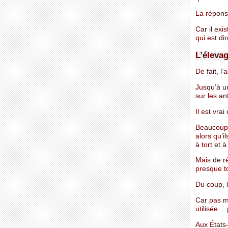
La réponse
Car il exi
qui est di
L’éleva
De fait, l
Jusqu’à u
sur les an
Il est vra
Beaucoup d
alors qu’i
à tort et
Mais de ré
presque to
Du coup, l
Car pas mo
utilisée… 
Aux États-