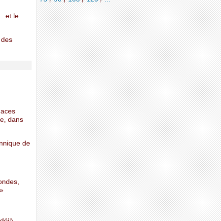
… et le
 des
naces
ge, dans
annique de
condes,
 »
 déjà