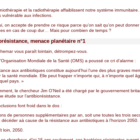
miothérapie et la radiothérapie affaiblissent notre système immunitaire
 vulnérable aux infections.
ui, on accepte de prendre ce risque parce qu’on sait qu’on peut donner
ques en cas de coup dur… Mais pour combien de temps ?
iorésistance, menace planétaire n°1
chemar vous paraît lointain, détrompez-vous.
l’Organisation Mondiale de la Santé (OMS) a poussé ce cri d’alarme :
tance aux antibiotiques constitue aujourd’hui l’une des plus graves me
 la santé mondiale. Elle peut frapper n’importe qui, à n’importe quel â
quel pays. »
mment, le chercheur Jim O’Neil a été chargé par le gouvernement brit
ne étude sur l’antibiorésistance.
clusions font froid dans le dos :
ions de personnes supplémentaires par an, soit une toutes les trois se
 décéder aà cause de la résistance aux antibiotiques à l’horizon 2050.
t loin, 2050.
ce chercheur, d’ici 15 ans seulement, ces bactéries résistantes auront