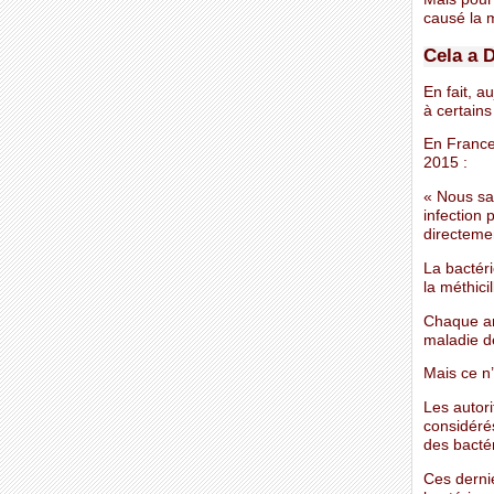
causé la 
Cela a
En fait, a
à certains
En France
2015 :
« Nous sa
infection 
directeme
La bactéri
la méthic
Chaque an
maladie de
Mais ce n’
Les autor
considéré
des bactér
Ces derni