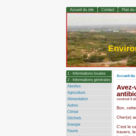
Accueil du site
Contact
Plan du 
Envir
1 - Informations locales
Accueil du 
2 - Informations générales
Avez-
Abeilles
antibi
Agriculture.
Alimentation
vendredi 9 
Autres
Bon, cette
Climat
Cher(e) a
Déchets
Energie
C’est le c
Faune
travers, 