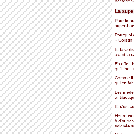
bactérie 
La supe
Pour la pr
super-bact
Pourquoi c
« Colistin 
Et le Coli
avant la c
En effet, 
qu’il étai
Comme il a
qui en fa
Les médeci
antibiotiq
Et c’est c
Heureuseme
à d’autres
soignée s