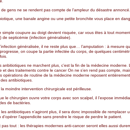
e.
t de gens ne se rendent pas compte de l’ampleur du désastre annoncé
biotique, une banale angine ou une petite bronchite vous place en dan
simple coupure au doigt devient risquée, car vous êtes à tout momen
 de septicémie (infection généralisée).
l’infection généralisée, il ne reste plus que… l’amputation : à mesure q
n progresse, on coupe la partie infectée du corps, de quelques centimèt
ois.
les anbitiotiques ne marchent plus, c’est la fin de la médecine moderne. 
ie et des traitements contre le cancer On ne s’en rend pas compte, mais
es opérations de routine de la médecine moderne reposent entièrement
é des antibiotiques.
la moindre intervention chirurgicale est périlleuse.
e le chirurgien ouvre votre corps avec son scalpel, il l’expose immédi
des de bactéries.
 les antibiotiques n’agiront plus, il sera donc impossible de remplacer 
d’opérer l’appendicite sans prendre le risque de perdre le patient.
t pas tout : les thérapies modernes anti-cancer seront elles aussi dure