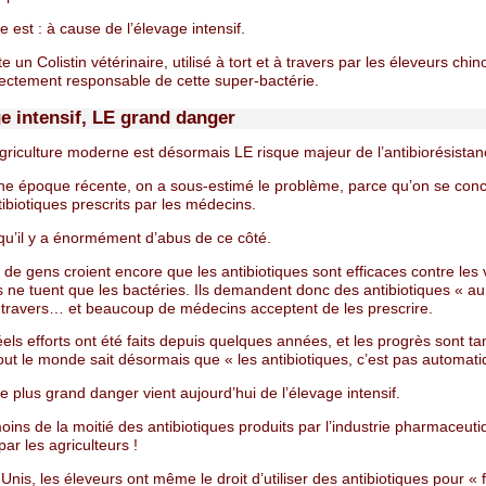
 est : à cause de l’élevage intensif.
ste un Colistin vétérinaire, utilisé à tort et à travers par les éleveurs chi
rectement responsable de cette super-bactérie.
ge intensif, LE grand danger
’agriculture moderne est désormais LE risque majeur de l’antibiorésistan
ne époque récente, on a sous-estimé le problème, parce qu’on se conc
tibiotiques prescrits par les médecins.
i qu’il y a énormément d’abus de ce côté.
e gens croient encore que les antibiotiques sont efficaces contre les v
ls ne tuent que les bactéries. Ils demandent donc des antibiotiques « au
 à travers… et beaucoup de médecins acceptent de les prescrire.
els efforts ont été faits depuis quelques années, et les progrès sont tan
ut le monde sait désormais que « les antibiotiques, c’est pas automati
e plus grand danger vient aujourd’hui de l’élevage intensif.
ins de la moitié des antibiotiques produits par l’industrie pharmaceuti
par les agriculteurs !
Unis, les éleveurs ont même le droit d’utiliser des antibiotiques pour « f