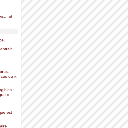
nois… et
ce.
entrait
irus,
 cas où »,
gibles :
que ».
que est
aire