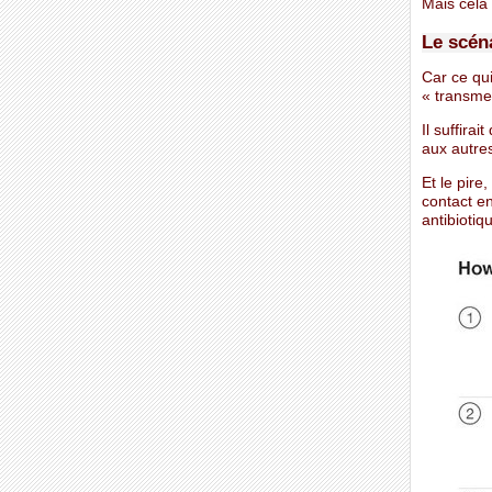
Mais cela
Le scéna
Car ce qui
« transmet
Il suffira
aux autre
Et le pire
contact en
antibiotiq