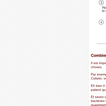
Combien
Il est imp
choses.
Par exempl
Colistin,
Eh bien il
patient qu
Et savez-
bactéries 
quasiment