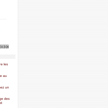
re les
te au
hez un
ge des
st