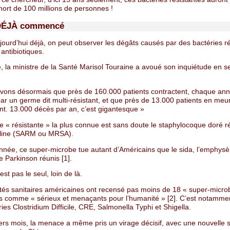
mort de 100 millions de personnes !
 DÉJÀ commencé
ujourd’hui déjà, on peut observer les dégâts causés par des bactéries r
 antibiotiques.
, la ministre de la Santé Marisol Touraine a avoué son inquiétude en 
vons désormais que près de 160.000 patients contractent, chaque an
par un germe dit multi-résistant, et que près de 13.000 patients en meu
nt. 13.000 décès par an, c’est gigantesque »
e « résistante » la plus connue est sans doute le staphylocoque doré ré
illine (SARM ou MRSA).
née, ce super-microbe tue autant d’Américains que le sida, l’emphysè
 Parkinson réunis [1].
est pas le seul, loin de là.
ités sanitaires américaines ont recensé pas moins de 18 « super-micro
s comme « sérieux et menaçants pour l’humanité » [2]. C’est notammen
ies Clostridium Difficile, CRE, Salmonella Typhi et Shigella.
ers mois, la menace a même pris un virage décisif, avec une nouvelle 