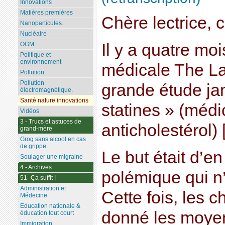
Innovations
Matières premières
Chère lectrice, c
Nanoparticules.
Nucléaire
Il y a quatre moi
OGM
Politique et
environnement
médicale The Lan
Pollution
Pollution
grande étude jam
électromagnétique.
Santé nature innovations
statines » (méd
Vidéos
3 - Trucs et astuces de
anticholestérol) [
grand-mère
Grog sans alcool en cas
de grippe
Le but était d’en
Soulager une migraine
4 - Archives
polémique qui n’
51- Ça suffit !
Administration et
Cette fois, les c
Médecine
Education nationale &
donné les moyen
éducation tout court
Immigration