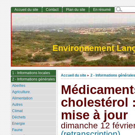
Accueil du site
Contact
Plan du site
En résumé
Environnement Lan
1 - Informations locales
Accueil du site
2 - Informations générale
>
2 - Informations générales
Médicaments
Abeilles
Agriculture.
cholestérol 
Alimentation
Autres
mise à jour
Climat
Déchets
dimanche 12 févrie
Energie
Faune
(retranscription)