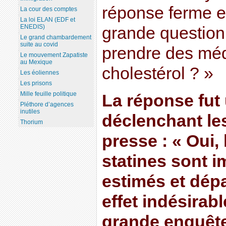
réponse ferme et 
La cour des comptes
La loi ELAN (EDF et
ENEDIS)
grande question 
Le grand chambardement
suite au covid
prendre des méd
Le mouvement Zapatiste
au Mexique
cholestérol ? »
Les éoliennes
Les prisons
Mille feuille politique
La réponse fut
Pléthore d’agences
inutiles
déclenchant les
Thorium
presse : « Oui, 
statines sont
estimés et dépa
effet indésirabl
grande enquête