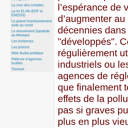
l’espérance de v
La cour des comptes
La loi ELAN (EDF et
ENEDIS)
d’augmenter au 
Le grand chambardement
suite au covid
décennies dans 
Le mouvement Zapatiste
au Mexique
"développés". C
Les éoliennes
Les prisons
régulièrement uti
Mille feuille politique
Pléthore d’agences
industriels ou l
inutiles
Thorium
agences de régl
que finalement t
effets de la pol
pas si graves p
plus en plus vie