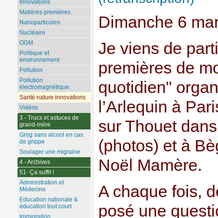
Innovations
Matières premières
Dimanche 6 mar
Nanoparticules.
Nucléaire
Je viens de parti
OGM
Politique et
environnement
premières de mo
Pollution
Pollution
quotidien" orga
électromagnétique.
Santé nature innovations
l’Arlequin à Pari
Vidéos
3 - Trucs et astuces de
sur Thouet dans
grand-mère
Grog sans alcool en cas
(photos) et à Bèg
de grippe
Soulager une migraine
Noël Mamère.
4 - Archives
51- Ça suffit !
Administration et
A chaque fois, d
Médecine
Education nationale &
posé une questi
éducation tout court
Immigration