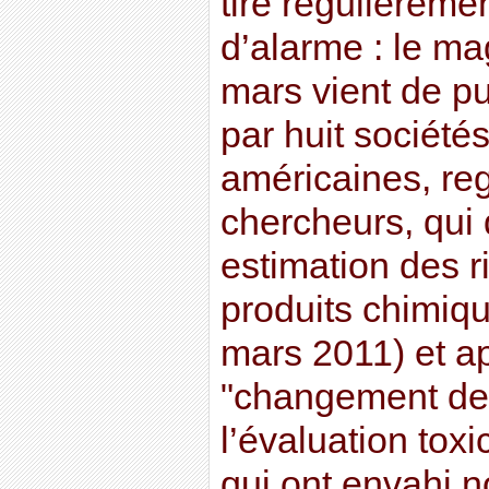
tire régulièreme
d’alarme : le m
mars vient de pu
par huit société
américaines, re
chercheurs, qui
estimation des r
produits chimiq
mars 2011) et a
"changement de
l’évaluation tox
qui ont envahi 