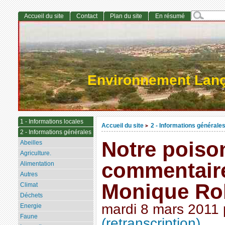
Accueil du site
Contact
Plan du site
En résumé
Environnement Lan
1 - Informations locales
Accueil du site
2 - Informations générale
>
2 - Informations générales
Notre poison
Abeilles
Agriculture.
commentaire
Alimentation
Autres
Monique Ro
Climat
Déchets
mardi 8 mars 2011
Energie
Faune
(retranscription)