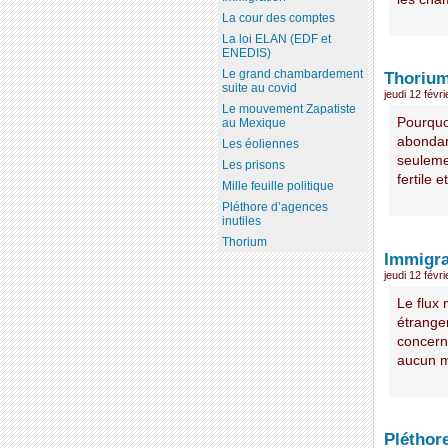
La cour des comptes
La loi ELAN (EDF et
ENEDIS)
Le grand chambardement
Thoriu
suite au covid
jeudi 12 févr
Le mouvement Zapatiste
Pourquoi
au Mexique
abondant
Les éoliennes
seulemen
Les prisons
fertile e
Mille feuille politique
Pléthore d’agences
inutiles
Thorium
Immigra
jeudi 12 févr
Le flux
étrange
concerna
aucun m
Pléthore