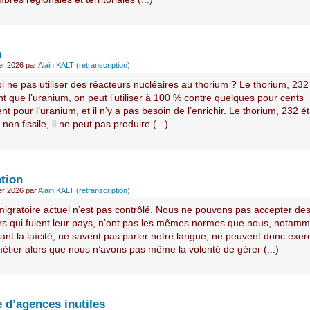
m
ier 2026
par
Alain KALT (retranscription)
 ne pas utiliser des réacteurs nucléaires au thorium ? Le thorium, 232
 que l’uranium, on peut l’utiliser à 100 % contre quelques pour cents
t pour l’uranium, et il n’y a pas besoin de l’enrichir. Le thorium, 232 é
t non fissile, il ne peut pas produire (...)
tion
ier 2026
par
Alain KALT (retranscription)
 migratoire actuel n’est pas contrôlé. Nous ne pouvons pas accepter de
rs qui fuient leur pays, n’ont pas les mêmes normes que nous, notamm
nt la laïcité, ne savent pas parler notre langue, ne peuvent donc exer
étier alors que nous n’avons pas même la volonté de gérer (...)
 d’agences inutiles