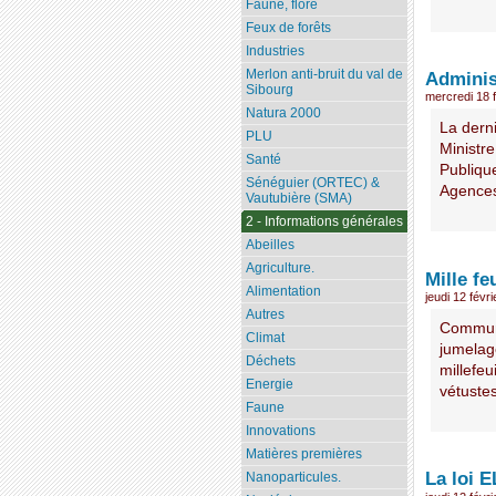
Faune, flore
Feux de forêts
Industries
Merlon anti-bruit du val de
Adminis
Sibourg
mercredi 18 
Natura 2000
La der
PLU
Ministre
Santé
Publique
Sénéguier (ORTEC) &
Agences 
Vautubière (SMA)
2 - Informations générales
Abeilles
Agriculture.
Mille fe
Alimentation
jeudi 12 févr
Autres
Commune
Climat
jumelage
Déchets
millefeu
Energie
vétustes
Faune
Innovations
Matières premières
La loi 
Nanoparticules.