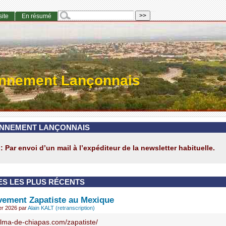
site
En résumé
onnement Lançonnais
NNEMENT LANÇONNAIS
: Par envoi d’un mail à l’expéditeur de la newsletter habituelle.
ES LES PLUS RÉCENTS
ement Zapatiste au Mexique
ier 2026
par
Alain KALT (retranscription)
/alma-de-chiapas.com/zapatiste/