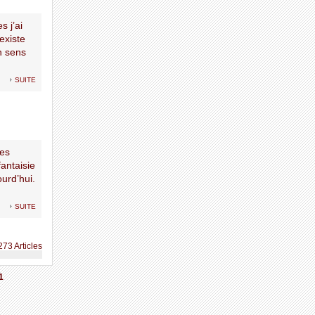
s j’ai
existe
n sens
suite
Les
antaisie
urd’hui.
suite
273 Articles
1