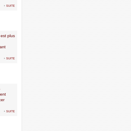
suite
 est plus
tant
suite
s
ent
cer
suite