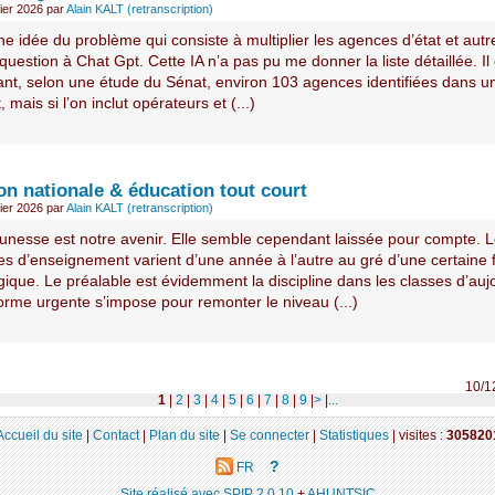
ier 2026
par
Alain KALT (retranscription)
e idée du problème qui consiste à multiplier les agences d’état et autre
question à Chat Gpt. Cette IA n’a pas pu me donner la liste détaillée. Il 
nt, selon une étude du Sénat, environ 103 agences identifiées dans u
, mais si l’on inclut opérateurs et (...)
on nationale & éducation tout court
ier 2026
par
Alain KALT (retranscription)
eunesse est notre avenir. Elle semble cependant laissée pour compte. 
s d’enseignement varient d’une année à l’autre au gré d’une certaine f
que. Le préalable est évidemment la discipline dans les classes d’aujo
orme urgente s’impose pour remonter le niveau (...)
10/1
1
|
2
|
3
|
4
|
5
|
6
|
7
|
8
|
9
|
>
|
...
Accueil du site
|
Contact
|
Plan du site
|
Se connecter
|
Statistiques
|
visites :
305820
?
FR
Site réalisé avec SPIP 2.0.10
+
AHUNTSIC