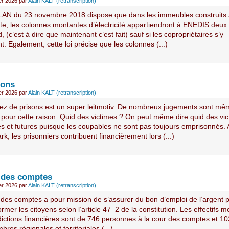
ier 2026
par
Alain KALT (retranscription)
ELAN du 23 novembre 2018 dispose que dans les immeubles construits
ate, les colonnes montantes d’électricité appartiendront à ENEDIS deux
d, (c’est à dire que maintenant c’est fait) sauf si les copropriétaires s’y
. Egalement, cette loi précise que les colonnes (...)
sons
ier 2026
par
Alain KALT (retranscription)
ez de prisons est un super leitmotiv. De nombreux jugements sont mê
 pour cette raison. Quid des victimes ? On peut même dire quid des vi
ves et futures puisque les coupables ne sont pas toujours emprisonnés.
, les prisonniers contribuent financièrement lors (...)
 des comptes
ier 2026
par
Alain KALT (retranscription)
 des comptes a pour mission de s’assurer du bon d’emploi de l’argent p
ormer les citoyens selon l’article 47–2 de la constitution. Les effectifs 
idictions financières sont de 746 personnes à la cour des comptes et 1
bres régionales et territoriales (...)