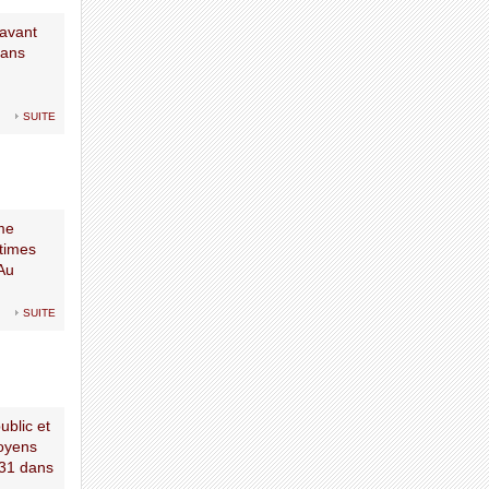
 avant
 ans
suite
me
ctimes
 Au
suite
ublic et
moyens
031 dans