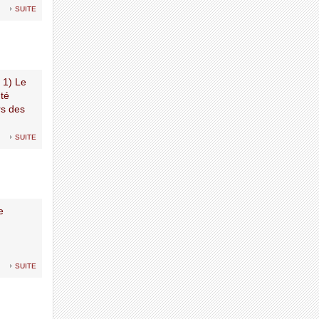
suite
1) Le
nté
rs des
suite
e
suite