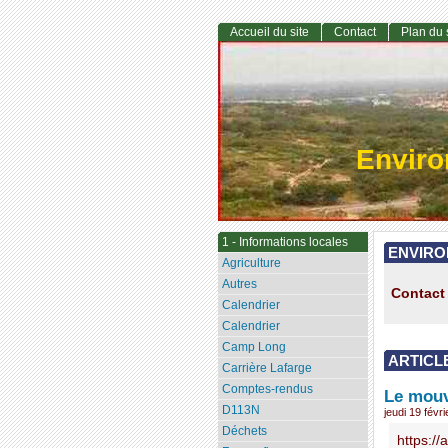
Accueil du site
Contact
Plan du 
Envir
1 - Informations locales
ENVIRO
Agriculture
Autres
Contact 
Calendrier
Calendrier
Camp Long
ARTICL
Carrière Lafarge
Comptes-rendus
Le mouv
D113N
jeudi 19 févr
Déchets
https:/