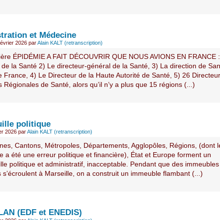
tration et Médecine
février 2026
par
Alain KALT (retranscription)
nière ÉPIDÉMIE A FAIT DÉCOUVRIR QUE NOUS AVIONS EN FRANCE : 
 de la Santé 2) Le directeur-général de la Santé, 3) La direction de Sa
 France, 4) Le Directeur de la Haute Autorité de Santé, 5) 26 Directeu
Régionales de Santé, alors qu’il n’y a plus que 15 régions (...)
uille politique
ier 2026
par
Alain KALT (retranscription)
s, Cantons, Métropoles, Départements, Agglopôles, Régions, (dont l
 a été une erreur politique et financière), État et Europe forment un
ille politique et administratif, inacceptable. Pendant que des immeubles
 s’écroulent à Marseille, on a construit un immeuble flambant (...)
ELAN (EDF et ENEDIS)