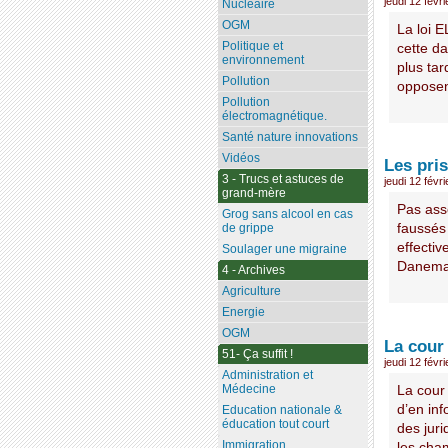
jeudi 12 févr
Nucléaire
OGM
La loi 
Politique et
cette d
environnement
plus tar
Pollution
opposent
Pollution
électromagnétique.
Santé nature innovations
Vidéos
Les pri
3 - Trucs et astuces de
jeudi 12 févr
grand-mère
Pas ass
Grog sans alcool en cas
faussés
de grippe
effecti
Soulager une migraine
Danemark
4 - Archives
Agriculture
Energie
OGM
La cour
51- Ça suffit !
jeudi 12 févr
Administration et
Médecine
La cour
d’en inf
Education nationale &
éducation tout court
des jur
Immigration
les cham