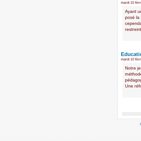
mardi 10 févr
Ayant un
posé la 
cependa
restreint
Educati
mardi 10 févr
Notre j
méthode
pédagogi
Une réf