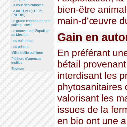
La cour des comptes
bien-être animal,
La loi ELAN (EDF et
ENEDIS)
main-d’œuvre du t
Le grand chambardement
suite au covid
Le mouvement Zapatiste
Gain en aut
au Mexique
Les éoliennes
Les prisons
En préférant une
Mille feuille politique
Pléthore d’agences
bétail provenant
inutiles
Thorium
interdisant les p
phytosanitaires
valorisant les m
issues de la fer
en bio ont une 