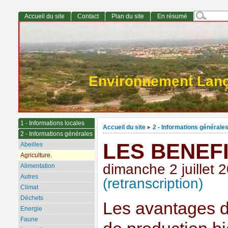
Accueil du site
Contact
Plan du site
En résumé
Environnement Lan
1 - Informations locales
Accueil du site
2 - Informations générale
>
2 - Informations générales
LES BENEFI
Abeilles
Agriculture.
dimanche 2 juillet 
Alimentation
Autres
(retranscription)
Climat
Déchets
Les avantages 
Energie
Faune