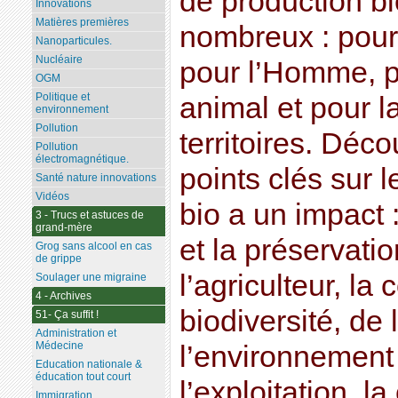
de production bi
Innovations
Matières premières
nombreux : pour
Nanoparticules.
Nucléaire
pour l’Homme, p
OGM
Politique et
animal et pour 
environnement
Pollution
territoires. Déco
Pollution
électromagnétique.
points clés sur l
Santé nature innovations
Vidéos
bio a un impact 
3 - Trucs et astuces de
grand-mère
et la préservati
Grog sans alcool en cas
de grippe
l’agriculteur, la
Soulager une migraine
4 - Archives
biodiversité, de 
51- Ça suffit !
Administration et
Médecine
l’environnement
Education nationale &
éducation tout court
l’exploitation, l
Immigration