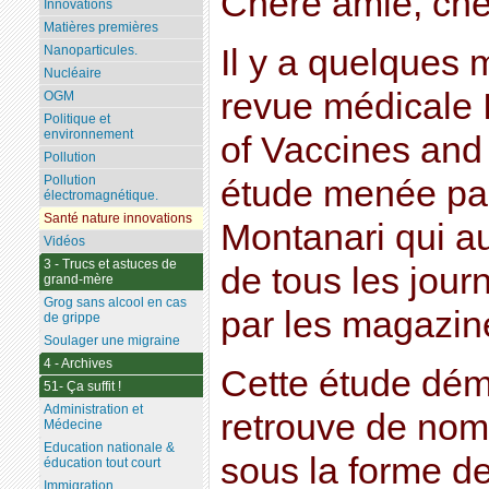
Chère amie, che
Innovations
Matières premières
Il y a quelques 
Nanoparticules.
Nucléaire
revue médicale I
OGM
Politique et
environnement
of Vaccines and
Pollution
Pollution
étude menée par
électromagnétique.
Santé nature innovations
Montanari qui au
Vidéos
3 - Trucs et astuces de
de tous les jou
grand-mère
Grog sans alcool en cas
par les magazin
de grippe
Soulager une migraine
4 - Archives
Cette étude dém
51- Ça suffit !
Administration et
retrouve de nom
Médecine
Education nationale &
sous la forme d
éducation tout court
Immigration