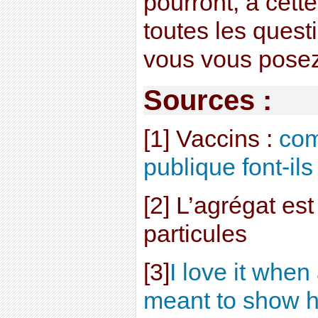
pourront, à cett
toutes les quest
vous vous posez 
Sources :
[1] Vaccins :
com
publique font-i
[2] L’agrégat e
particules
[3]
I love it when
meant to show h