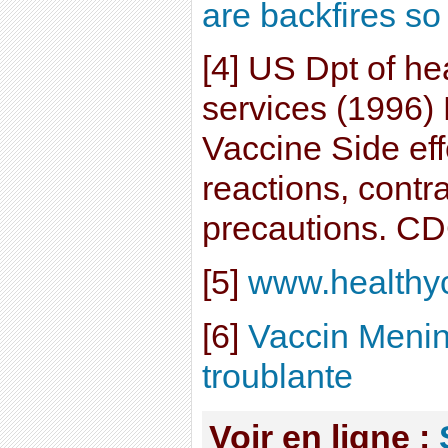
are backfires so
[4] US Dpt of h
services (1996)
Vaccine Side eff
reactions, contr
precautions. CD
[5]
www.healthyc
[6]
Vaccin Mening
troublante
Voir en ligne :