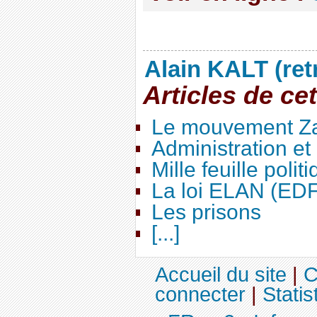
Alain KALT (ret
Articles de ce
Le mouvement Za
Administration e
Mille feuille polit
La loi ELAN (ED
Les prisons
[...]
Accueil du site
|
C
connecter
|
Statis