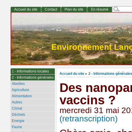
Accueil du site
Contact
Plan du site
En résumé
Environnement Lan
1 - Informations locales
Accueil du site
2 - Informations générale
>
2 - Informations générales
Des nanopar
Abeilles
Agriculture.
vaccins ?
Alimentation
Autres
mercredi 31 mai 2
Climat
Déchets
(retranscription)
Energie
Faune