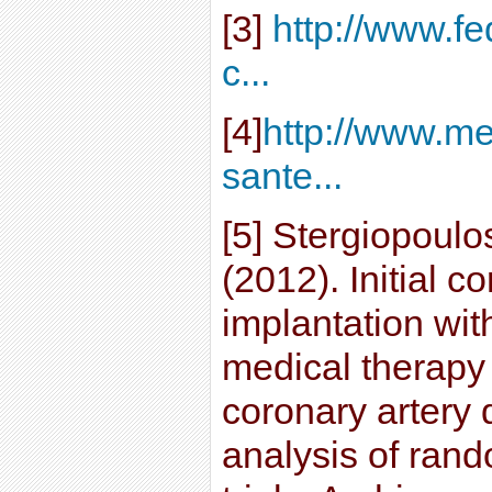
[3]
http://www.fe
c...
[4]
http://www.med
sante...
[5] Stergiopoulo
(2012). Initial c
implantation wit
medical therapy 
coronary artery 
analysis of rand