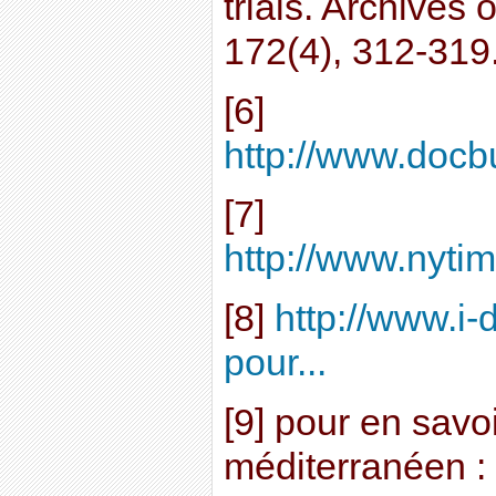
trials. Archives 
172(4), 312-319
[6]
http://www.docbu
[7]
http://www.nyti
[8]
http://www.i-
pour...
[9] pour en savo
méditerranéen :