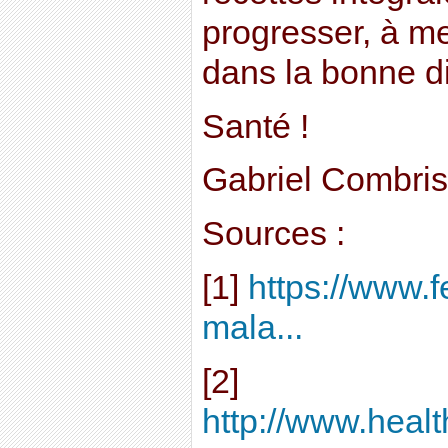
progresser, à me
dans la bonne di
Santé !
Gabriel Combris
Sources :
[1]
https://www.f
mala...
[2]
http://www.healt