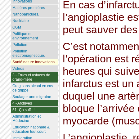
En cas d’infarc
Innovations
Matières premières
l’angioplastie e
Nanoparticules.
Nucléaire
peut sauver des 
OGM
Politique et
environnement
C’est notamment
Pollution
Pollution
l’opération est 
électromagnétique.
Santé nature innovations
heures qui suive
Vidéos
3 - Trucs et astuces de
grand-mère
infarctus est un
Grog sans alcool en cas
de grippe
duquel une artè
Soulager une migraine
4 - Archives
bloque l’arrivée
51- Ça suffit !
Administration et
myocarde (musc
Médecine
Education nationale &
éducation tout court
L’angioplastie, 
Immigration