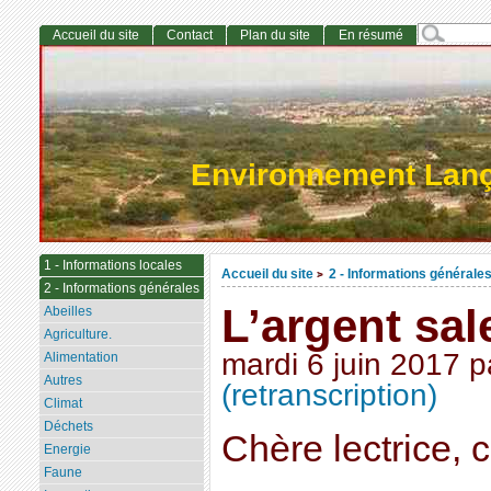
Accueil du site
Contact
Plan du site
En résumé
Environnement Lan
1 - Informations locales
Accueil du site
2 - Informations générale
>
2 - Informations générales
L’argent sal
Abeilles
Agriculture.
mardi 6 juin 2017
p
Alimentation
Autres
(retranscription)
Climat
Déchets
Chère lectrice, c
Energie
Faune