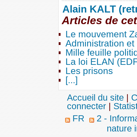
Alain KALT (ret
Articles de ce
Le mouvement Za
Administration e
Mille feuille polit
La loi ELAN (ED
Les prisons
[...]
Accueil du site
|
C
connecter
|
Statis
FR
2 - Inform
nature 