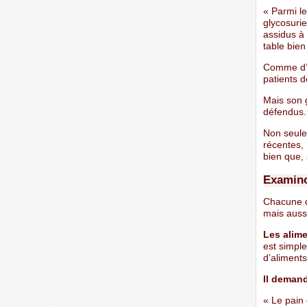
« Parmi le
glycosurie
assidus à 
table bien
Comme d’a
patients 
Mais son 
défendus.
Non seule
récentes, 
bien que, 
Examino
Chacune d
mais auss
Les alim
est simple
d’aliments
Il demand
« Le pain 