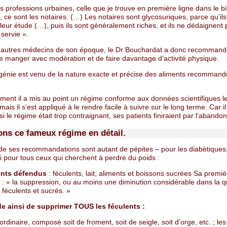
s professions urbaines, celle que je trouve en première ligne dans le bi
, ce sont les notaires. (…) Les notaires sont glycosuriques, parce qu’ils
leur étude (…), puis ils sont généralement riches, et ils ne dédaignent
 servie ».
utres médecins de son époque, le Dr Bouchardat a donc recommand
de manger avec modération et de faire davantage d’activité physique.
génie est venu de la nature exacte et précise des aliments recommand
ment il a mis au point un régime conforme aux données scientifiques l
mais il s’est appliqué à le rendre facile à suivre sur le long terme. Car il
si le régime était trop contraignant, ses patients finiraient par l’abandon
ns ce fameux régime en détail.
e ses recommandations sont autant de pépites – pour les diabétiques,
i pour tous ceux qui cherchent à perdre du poids :
ents défendus
: féculents, lait, aliments et boissons sucrées Sa premiè
 : « la suppression, ou au moins une diminution considérable dans la q
 féculents et sucrés. »
e ainsi de supprimer TOUS les féculents :
ordinaire, composé soit de froment, soit de seigle, soit d’orge, etc. ; les