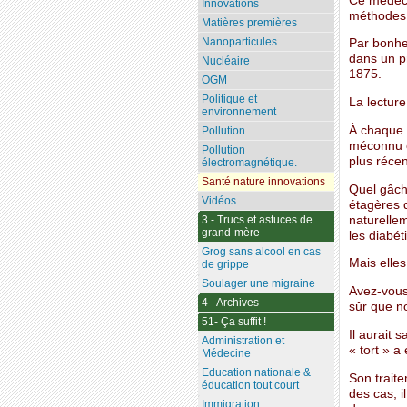
Ce médeci
Innovations
méthodes 
Matières premières
Nanoparticules.
Par bonheu
dans un pr
Nucléaire
1875.
OGM
Politique et
La lecture
environnement
À chaque p
Pollution
méconnu c
Pollution
plus récen
électromagnétique.
Santé nature innovations
Quel gâchi
Vidéos
étagères d
naturelle
3 - Trucs et astuces de
grand-mère
les diabét
Grog sans alcool en cas
Mais elles
de grippe
Soulager une migraine
Avez-vous
4 - Archives
sûr que n
51- Ça suffit !
Il aurait 
Administration et
« tort » a
Médecine
Education nationale &
Son trait
éducation tout court
des cas, i
Immigration