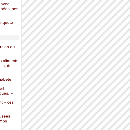
e avec
années, ses
enquête
rition du
es aliments
its, de
iabète.
ail
ques. »
nt » ces
aisées :
emps