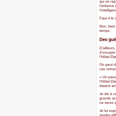
qui se rap
l’enfance 
l’intellig
Faut-il le
Non, bien 
temps.
Des gué
D’ailleurs
d’occuper 
l’Hôtel-Di
On peut d
cas remar
« Un pauvr
l’Hôtel-Di
étaient an
Je dis à c
grands so
ne serez 
Je lui exp
rendre eff