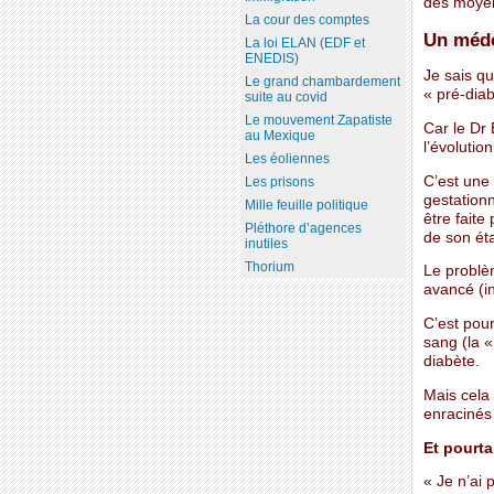
des moyens
La cour des comptes
Un méde
La loi ELAN (EDF et
ENEDIS)
Je sais qu
Le grand chambardement
« pré-dia
suite au covid
Le mouvement Zapatiste
Car le Dr 
au Mexique
l’évolutio
Les éoliennes
C’est une
Les prisons
gestation
Mille feuille politique
être faite
Pléthore d’agences
de son éta
inutiles
Thorium
Le problèm
avancé (i
C’est pour
sang (la «
diabète.
Mais cela 
enracinés e
Et pourta
« Je n’ai 