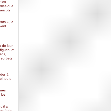
t les
elles que
aricots,
nts », la
èvent
s de leur
figues, et
secs,
, sorbets
t
rder à
el toute
ines
 les
’il a
s fruits