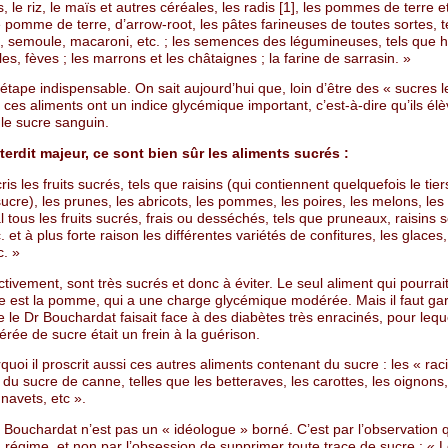
s, le riz, le maïs et autres céréales, les radis [1], les pommes de terre e
 pomme de terre, d’arrow-root, les pâtes farineuses de toutes sortes, t
e, semoule, macaroni, etc. ; les semences des légumineuses, tels que h
illes, fèves ; les marrons et les châtaignes ; la farine de sarrasin. »
étape indispensable. On sait aujourd’hui que, loin d’être des « sucres le
 ces aliments ont un indice glycémique important, c’est-à-dire qu’ils él
le sucre sanguin.
nterdit majeur, ce sont bien sûr les aliments sucrés :
ris les fruits sucrés, tels que raisins (qui contiennent quelquefois le tier
ucre), les prunes, les abricots, les pommes, les poires, les melons, les 
 tous les fruits sucrés, frais ou desséchés, tels que pruneaux, raisins 
c. et à plus forte raison les différentes variétés de confitures, les glaces
c. »
ctivement, sont très sucrés et donc à éviter. Le seul aliment qui pourrai
e est la pomme, qui a une charge glycémique modérée. Mais il faut ga
ue le Dr Bouchardat faisait face à des diabètes très enracinés, pour lequ
ée de sucre était un frein à la guérison.
quoi il proscrit aussi ces autres aliments contenant du sucre : les « rac
du sucre de canne, telles que les betteraves, les carottes, les oignons,
 navets, etc ».
 Bouchardat n’est pas un « idéologue » borné. C’est par l’observation qu
régime, et non par l’obsession de supprimer toute trace de sucre : « Le