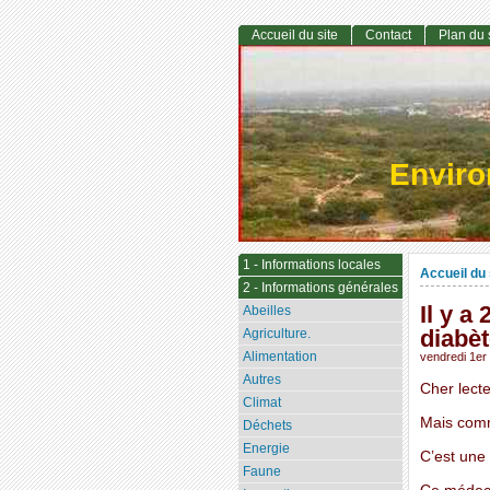
Accueil du site
Contact
Plan du 
Envir
1 - Informations locales
Accueil du 
2 - Informations générales
Il y a
Abeilles
diabè
Agriculture.
Alimentation
vendredi 1e
Autres
Cher lecte
Climat
Mais comm
Déchets
Energie
C’est une 
Faune