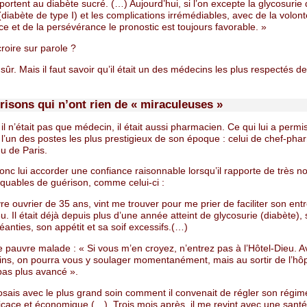
portent au diabète sucré. (…) Aujourd’hui, si l’on excepte la glycosurie
(diabète de type I) et les complications irrémédiables, avec de la volont
ence et de la persévérance le pronostic est toujours favorable. »
 croire sur parole ?
sûr. Mais il faut savoir qu’il était un des médecins les plus respectés d
risons qui n’ont rien de « miraculeuses »
, il n’était pas que médecin, il était aussi pharmacien. Ce qui lui a permi
l’un des postes les plus prestigieux de son époque : celui de chef-pha
eu de Paris.
onc lui accorder une confiance raisonnable lorsqu’il rapporte de très 
quables de guérison, comme celui-ci :
e ouvrier de 35 ans, vint me trouver pour me prier de faciliter son ent
eu. Il était déjà depuis plus d’une année atteint de glycosurie (diabète),
éanties, son appétit et sa soif excessifs.(…)
e pauvre malade : « Si vous m’en croyez, n’entrez pas à l’Hôtel-Dieu. 
ins, on pourra vous y soulager momentanément, mais au sortir de l’hôp
pas plus avancé ».
osais avec le plus grand soin comment il convenait de régler son régim
icace et économique (…). Trois mois après, il me revint avec une santé