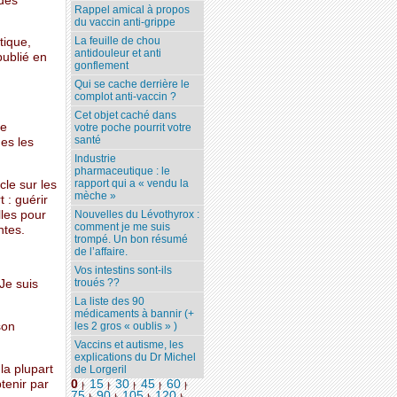
 des
Rappel amical à propos
du vaccin anti-grippe
La feuille de chou
tique,
antidouleur et anti
publié en
gonflement
Qui se cache derrière le
complot anti-vaccin ?
Cet objet caché dans
ie
votre poche pourrit votre
santé
es les
Industrie
pharmaceutique : le
rapport qui a « vendu la
cle sur les
mèche »
 : guérir
lles pour
Nouvelles du Lévothyrox :
comment je me suis
ntes.
trompé. Un bon résumé
de l’affaire.
Vos intestins sont-ils
troués ??
Je suis
La liste des 90
médicaments à bannir (+
son
les 2 gros « oublis » )
Vaccins et autisme, les
explications du Dr Michel
la plupart
de Lorgeril
tenir par
0
15
30
45
60
|
|
|
|
|
75
90
105
120
...
|
|
|
|