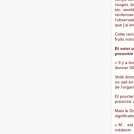
rouges, te
etc. sembl
renferment
l’observat
que j’ai 
Cette rema
fruits noi
Et voici 
proscrire 
« Il y a l
donner 50
Voilà don
on sait en
de l’organ
Et pourtan
prescrire 
Mais le Dr
significati
« M… est â
médecin… I