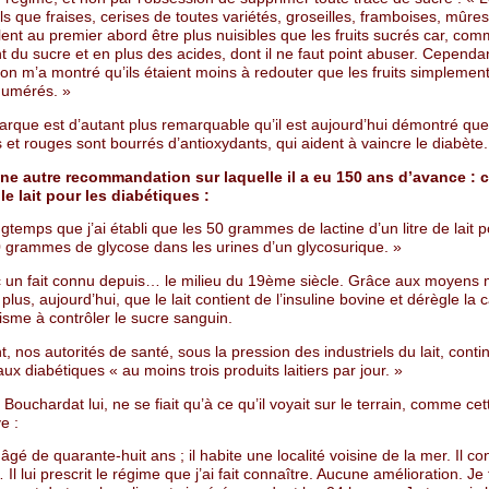
ls que fraises, cerises de toutes variétés, groseilles, framboises, mûres
ent au premier abord être plus nuisibles que les fruits sucrés car, comm
 du sucre et en plus des acides, dont il ne faut point abuser. Cependa
ion m’a montré qu’ils étaient moins à redouter que les fruits simplemen
énumérés. »
rque est d’autant plus remarquable qu’il est aujourd’hui démontré que 
rs et rouges sont bourrés d’antioxydants, qui aident à vaincre le diabète.
une autre recommandation sur laquelle il a eu 150 ans d’avance : c
le lait pour les diabétiques :
ongtemps que j’ai établi que les 50 grammes de lactine d’un litre de lait 
 grammes de glycose dans les urines d’un glycosurique. »
c un fait connu depuis… le milieu du 19ème siècle. Grâce aux moyens
 plus, aujourd’hui, que le lait contient de l’insuline bovine et dérègle la 
isme à contrôler le sucre sanguin.
t, nos autorités de santé, sous la pression des industriels du lait, cont
aux diabétiques « au moins trois produits laitiers par jour. »
 Bouchardat lui, ne se fiait qu’à ce qu’il voyait sur le terrain, comme cet
ve :
gé de quarante-huit ans ; il habite une localité voisine de la mer. Il co
l lui prescrit le régime que j’ai fait connaître. Aucune amélioration. Je 