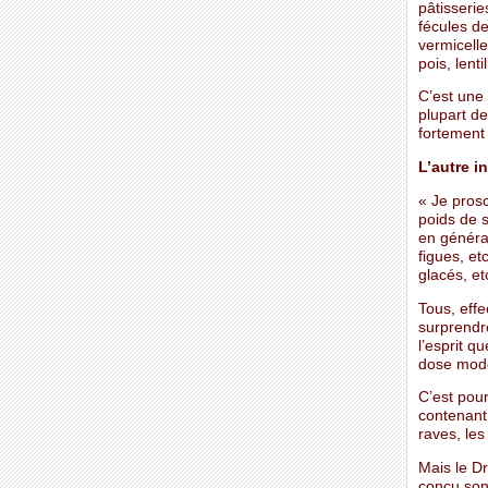
pâtisserie
fécules de
vermicell
pois, lent
C’est une 
plupart de
fortement 
L’autre i
« Je prosc
poids de s
en général
figues, et
glacés, et
Tous, effe
surprendr
l’esprit q
dose modér
C’est pour
contenant 
raves, les
Mais le Dr
conçu son 