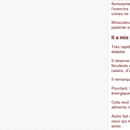
florissant
l’exercice
urines ne 
Miraculeu
patiente 
Il a mis
Très rapid
diabète.
Il observe
féculents 
raisins, d
Il remarqu
Pourtant, 
énergique 
Cela veut 
aliments r
Autre fait
ceux qui m
assis :