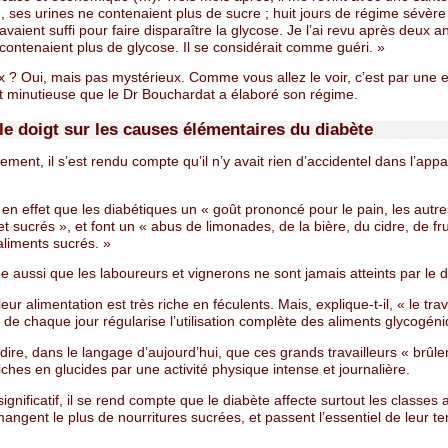
e, ses urines ne contenaient plus de sucre ; huit jours de régime sévèr
 avaient suffi pour faire disparaître la glycose. Je l’ai revu après deux 
contenaient plus de glycose. Il se considérait comme guéri. »
x ? Oui, mais pas mystérieux. Comme vous allez le voir, c’est par une 
et minutieuse que le Dr Bouchardat a élaboré son régime.
 le doigt sur les causes élémentaires du diabète
ement, il s’est rendu compte qu’il n’y avait rien d’accidentel dans l’appa
 en effet que les diabétiques un « goût prononcé pour le pain, les autr
et sucrés », et font un « abus de limonades, de la bière, du cidre, de fru
’aliments sucrés. »
e aussi que les laboureurs et vignerons ne sont jamais atteints par le d
leur alimentation est très riche en féculents. Mais, explique-t-il, « le trav
de chaque jour régularise l’utilisation complète des aliments glycogéni
dire, dans le langage d’aujourd’hui, que ces grands travailleurs « brûle
iches en glucides par une activité physique intense et journalière.
 significatif, il se rend compte que le diabète affecte surtout les classes 
angent le plus de nourritures sucrées, et passent l’essentiel de leur t