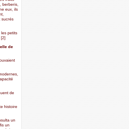
, berberis,
e eux, ils
nt,
t sucrés
les petits
 [2]
elle de
pouvaient
 modernes,
capacité
inuent de
te histoire
nsulta un
fis un