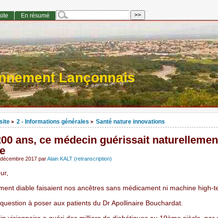
site
En résumé
onnement Lançonnais
site
2 - Informations générales
Santé nature innovations
>
>
 200 ans, ce médecin guérissait naturellemen
te
r décembre 2017
par
Alain KALT (retranscription)
ur,
ent diable faisaient nos ancêtres sans médicament ni machine high-t
question à poser aux patients du Dr Apollinaire Bouchardat.