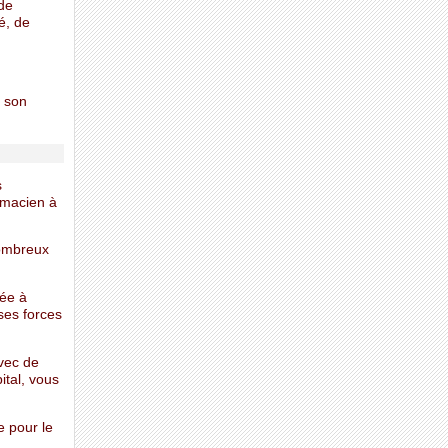
 de
é, de
e son
s
rmacien à
nombreux
rée à
 ses forces
Avec de
ital, vous
e pour le