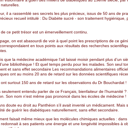
n visionnaire a guéri des milliers de diabétiques au 19ème siècle, par
naturelles.
r, il a rassemblé ses secrets les plus précieux, issus de 50 ans de pra
écieux recueil intitulé : Du Diabète sucré - son traitement hygiénique, 
 de ce petit trésor est un émerveillement continu.
age, on est abasourdi de voir à quel point les prescriptions de ce gén
orrespondaient en tous points aux résultats des recherches scientifiqu
tes.
s que la médecine académique l’ait laissé moisir pendant plus d’un siè
’une bibliothèque ! Et quel temps perdu pour les malades. Son seul tort
ment et sans effet secondaire Les recommandations alimentaires officie
iques ont au moins 20 ans de retard sur les données scientifiques réce
 ont surtout 150 ans de retard sur les observations du Dr Bouchardat !
 seulement entendu parler de ce Français, bienfaiteur de l’humanité ? 
on. Son nom n’est même pas prononcé dans les écoles de médecine !
sans doute eu droit au Panthéon s’il avait inventé un médicament. Mais 
 été de guérir les diabétiques naturellement, sans effet secondaire.
ement faisait même mieux que les molécules chimiques actuelles : dans 
l redonnait à ses patients une énergie et une longévité impossibles à ob