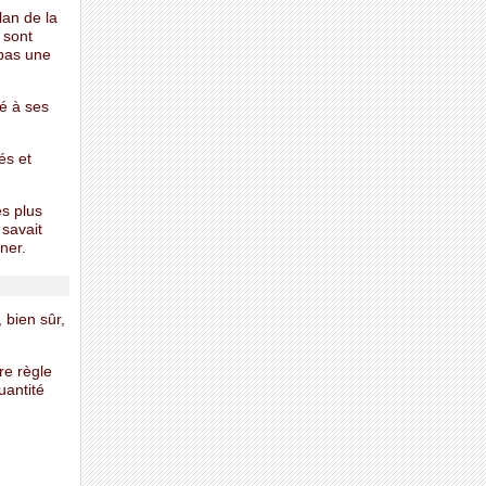
lan de la
 sont
 pas une
é à ses
és et
es plus
 savait
ner.
 bien sûr,
re règle
uantité