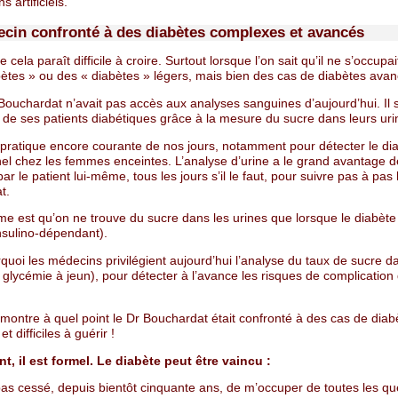
 artificiels.
cin confronté à des diabètes complexes et avancés
e cela paraît difficile à croire. Surtout lorsque l’on sait qu’il ne s’occupa
bètes » ou des « diabètes » légers, mais bien des cas de diabètes avan
Bouchardat n’avait pas accès aux analyses sanguines d’aujourd’hui. Il s
n de ses patients diabétiques grâce à la mesure du sucre dans leurs uri
 pratique encore courante de nos jours, notamment pour détecter le di
nel chez les femmes enceintes. L’analyse d’urine a le grand avantage d
 par le patient lui-même, tous les jours s’il le faut, pour suivre pas à pas 
t.
e est qu’on ne trouve du sucre dans les urines que lorsque le diabète 
nsulino-dépendant).
quoi les médecins privilégient aujourd’hui l’analyse du taux de sucre d
 glycémie à jeun), pour détecter à l’avance les risques de complication
montre à quel point le Dr Bouchardat était confronté à des cas de diab
t difficiles à guérir !
nt, il est formel. Le diabète peut être vaincu :
pas cessé, depuis bientôt cinquante ans, de m’occuper de toutes les qu