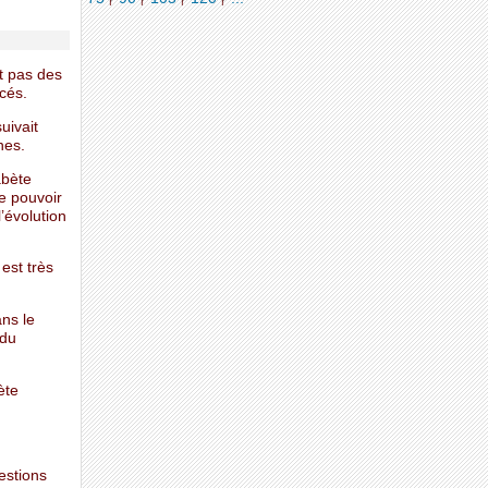
it pas des
cés.
uivait
nes.
abète
e pouvoir
l’évolution
est très
ans le
 du
ète
estions