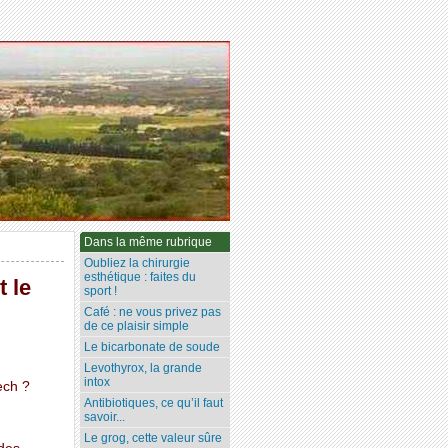
Dans la même rubrique
Oubliez la chirurgie
esthétique : faites du
t le
sport !
Café : ne vous privez pas
de ce plaisir simple
Le bicarbonate de soude
Levothyrox, la grande
intox
ech ?
Antibiotiques, ce qu’il faut
savoir...
Le grog, cette valeur sûre