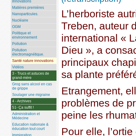
Innovations
Matières premières
L’herboriste aut
Nanoparticules.
Nucléaire
Treben, auteur d
OGM
Politique et
international «
environnement
Pollution
Dieu », a consac
Pollution
électromagnétique.
principaux chapit
Santé nature innovations
Vidéos
sa plante préféré
3 - Trucs et astuces de
grand-mère
Grog sans alcool en cas
Etrangement, ell
de grippe
Soulager une migraine
problèmes de pr
4 - Archives
51- Ça suffit !
peine les rhuma
Administration et
Médecine
Education nationale &
Pour elle, l’orti
éducation tout court
Immigration