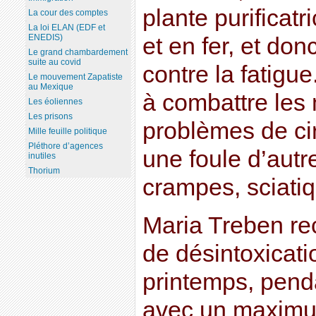
plante purificatr
La cour des comptes
La loi ELAN (EDF et
ENEDIS)
et en fer, et don
Le grand chambardement
suite au covid
contre la fatigu
Le mouvement Zapatiste
au Mexique
à combattre les 
Les éoliennes
Les prisons
problèmes de ci
Mille feuille politique
Pléthore d’agences
une foule d’autr
inutiles
Thorium
crampes, sciatiqu
Maria Treben r
de désintoxicat
printemps, pend
avec un maximum