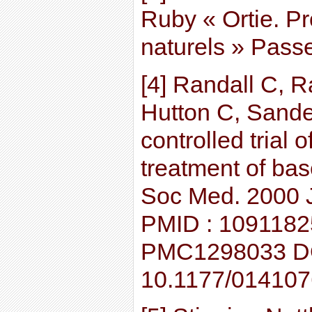
Ruby « Ortie. Pr
naturels » Pass
[4] Randall C, R
Hutton C, Sand
controlled trial o
treatment of bas
Soc Med. 2000 J
PMID : 1091182
PMC1298033 DO
10.1177/01410