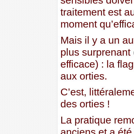
sensibles doiven
traitement est a
moment qu’effic
Mais il y a un a
plus surprenant 
efficace) : la fl
aux orties.
C’est, littéralem
des orties !
La pratique rem
anciens et a été