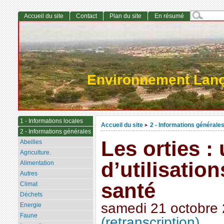
Accueil du site
Contact
Plan du site
En résumé
Environnement Lan
1 - Informations locales
Accueil du site
2 - Informations générale
>
2 - Informations générales
Les orties : 
Abeilles
Agriculture.
d’utilisatio
Alimentation
Autres
santé
Climat
Déchets
samedi 21 octobre
Energie
Faune
(retranscription)