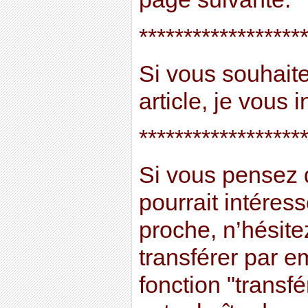
******************
Si vous souhait
article, je vous in
******************
Si vous pensez
pourrait intéres
proche, n’hésitez
transférer par em
fonction "trans