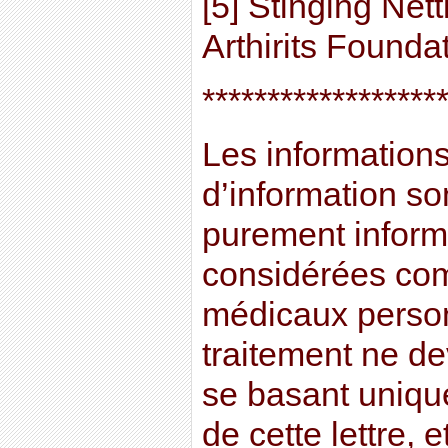
[5] Stinging Nett
Arthirits Founda
******************
Les informations 
d’information son
purement informa
considérées co
médicaux perso
traitement ne dev
se basant uniqu
de cette lettre, e