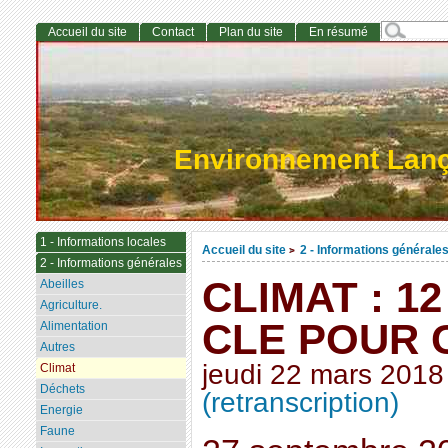
Accueil du site
Contact
Plan du site
En résumé
Environnement Lan
1 - Informations locales
Accueil du site
2 - Informations générale
>
2 - Informations générales
CLIMAT : 1
Abeilles
Agriculture.
CLE POUR
Alimentation
Autres
jeudi 22 mars 2018
Climat
Déchets
(retranscription)
Energie
Faune