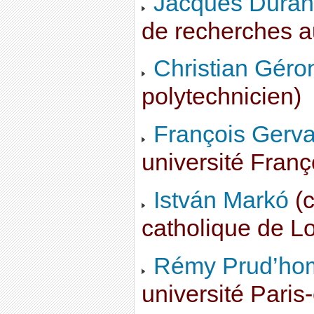
Jacques Duran
de recherches a
Christian Gér
polytechnicien)
François Gerva
université Franç
István Markó
(c
catholique de L
Rémy Prud’h
université Paris-