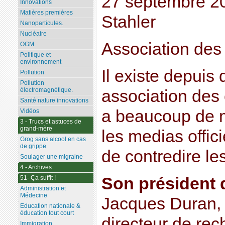
27 septembre 2
Innovations
Matières premières
Stahler
Nanoparticules.
Nucléaire
Association des 
OGM
Politique et
environnement
Il existe depuis
Pollution
Pollution
électromagnétique.
association des 
Santé nature innovations
a beaucoup de m
Vidéos
3 - Trucs et astuces de
grand-mère
les medias officie
Grog sans alcool en cas
de grippe
de contredire le
Soulager une migraine
4 - Archives
Son président 
51- Ça suffit !
Administration et
Médecine
Jacques Duran, 
Education nationale &
éducation tout court
directeur de re
Immigration